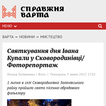
МЕНЮ
ВАРТА
НОВИНИ
МИСТЕЦТВО
Святкування дня Івана
Купали у Сковородинівці/
Фоторепортаж
Леонід Логвиненко / Фото | Понеділок, 3 липня 2017, 17:02
1 липня в селі Сковородинівка Золочівського
райну пройшло свято пісенно-обрядового
фольклору