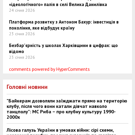
«ідеологічного» палія в селі Велика Данилівка
24 січня 2026
Платформа розвитку з Антоном Бахур: інвестиція в
покоління, яке відбудує країну
23 січня 2026
Безбар’єрність у школах Харківщини в цифрах: що
відомо
23 січня 2026
comments powered by HyperComments
Головні новини
"Байкерам дозволяли заїжджати прямо на територію
клубу, після чого вони катали дівчат навколо
танцполу": МС Риба – про клубну культуру 1990-
2000х
Лісова галузь України в умовах війни: сірі схеми,