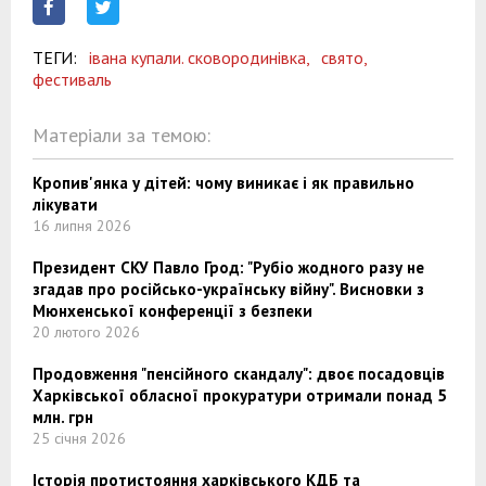
ТЕГИ:
івана купали. сковородинівка,
свято,
фестиваль
Матеріали за темою:
Кропив'янка у дітей: чому виникає і як правильно
лікувати
16 липня 2026
Президент СКУ Павло Грод: "Рубіо жодного разу не
згадав про російсько-українську війну". Висновки з
Мюнхенської конференції з безпеки
20 лютого 2026
Продовження "пенсійного скандалу": двоє посадовців
Харківської обласної прокуратури отримали понад 5
млн. грн
25 січня 2026
Історія протистояння харківського КДБ та