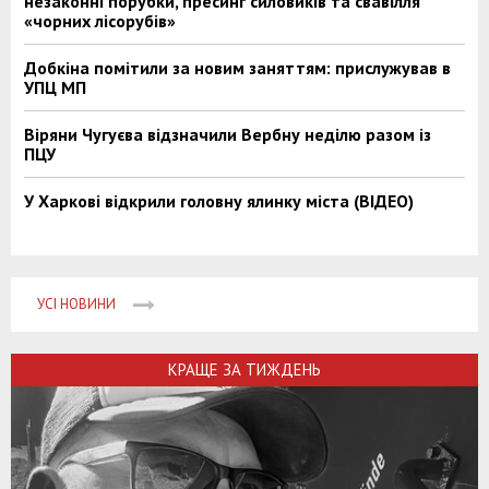
незаконні порубки, пресинг силовиків та свавілля
«чорних лісорубів»
Добкіна помітили за новим заняттям: прислужував в
УПЦ МП
Віряни Чугуєва відзначили Вербну неділю разом із
ПЦУ
У Харкові відкрили головну ялинку міста (ВІДЕО)
УСІ НОВИНИ
КРАЩЕ ЗА ТИЖДЕНЬ