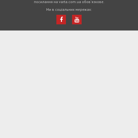
посилання на varta.com.ua обов'язкове.
Ми в соціальних мережах: