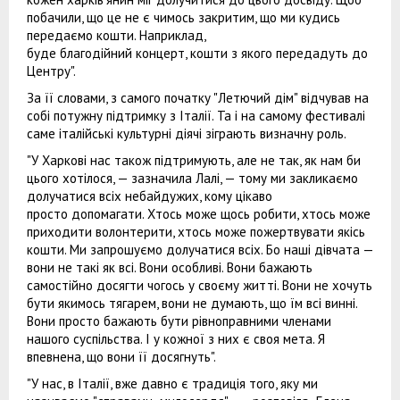
побачили, що це не є чимось закритим, що ми кудись
передаємо кошти. Наприклад,
буде благодійний концерт, кошти з якого передадуть до
Центру".
За її словами, з самого початку "Летючий дім" відчував на
собі потужну підтримку з Італії. Та і на самому фестивалі
саме італійські культурні діячі зіграють визначну роль.
"У Харкові нас також підтримують, але не так, як нам би
цього хотілося, — зазначила Лалі, — тому ми закликаємо
долучатися всіх небайдужих, кому цікаво
просто допомагати. Хтось може щось робити, хтось може
приходити волонтерити, хтось може пожертвувати якісь
кошти. Ми запрошуємо долучатися всіх. Бо наші дівчата —
вони не такі як всі. Вони особливі. Вони бажають
самостійно досягти чогось у своєму житті. Вони не хочуть
бути якимось тягарем, вони не думають, що їм всі винні.
Вони просто бажають бути рівноправними членами
нашого суспільства. І у кожної з них є своя мета. Я
впевнена, що вони її досягнуть".
"У нас, в Італії, вже давно є традиція того, яку ми