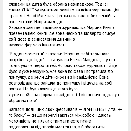
словами, ця дата була обрана невипадково. Тоді зі
сцени ХНАТОБу лунатиме реквієм за всіма жертвами цієї
трагедії. Не обійдеться фестиваль також без лекцій та
презентацій. Наприклад, до
Харкова завітає італійська журналістка Марина Річчі з
презентацією книги, де вона чесно та відверто описує
свій досвід всиновлення дитини з
важкою формою інвалідності.
"В один момент їй сказали: "Марино, тобі терміново
потрібно до Індії", — згадувала Елена Маццола, — у неї
тоді було четверо дітей. Чоловік також журналіст. Їй це
було дуже незручно. Але вона поїхала і потрапила до
притулку, де жили діти-сироти з інвалідністю. Вона
розповідала, що зайшла до притулку і відчула на собі
погляд. Це був хлопчик, в якого була
дуже серйозна форма інвалідності. І він неначе одразу її
обрав матір'ю".
Загалом, події цих двох фестивалів — ДАНТЕFEST'у та "4-
го блоку" — дещо переплітаються між собою і дають
можливість не тільки отримати естетичне
задоволення від творів мистецтва, а й збагатити