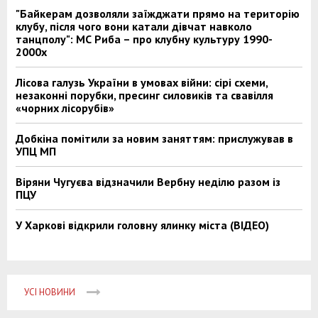
"Байкерам дозволяли заїжджати прямо на територію
клубу, після чого вони катали дівчат навколо
танцполу": МС Риба – про клубну культуру 1990-
2000х
Лісова галузь України в умовах війни: сірі схеми,
незаконні порубки, пресинг силовиків та свавілля
«чорних лісорубів»
Добкіна помітили за новим заняттям: прислужував в
УПЦ МП
Віряни Чугуєва відзначили Вербну неділю разом із
ПЦУ
У Харкові відкрили головну ялинку міста (ВІДЕО)
УСІ НОВИНИ