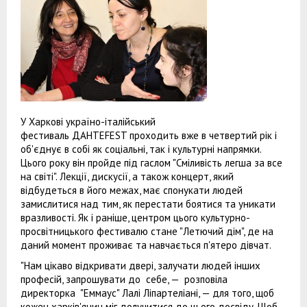
У Харкові україно-італійський
фестиваль ДАНТЕFEST проходить вже в четвертий рік і
об'єднує в собі як соціальні, так і культурні напрямки.
Цього року він пройде під гаслом "Сміливість легша за все
на світі". Лекції, дискусії, а також концерт, який
відбудеться в його межах, має спонукати людей
замислитися над тим, як перестати боятися та уникати
вразливості. Як і раніше, центром цього культурно-
просвітницького фестивалю стане "Летючий дім", де на
даний момент проживає та навчається п'ятеро дівчат.
"Нам цікаво відкривати двері, залучати людей інших
професій, запрошувати до себе, — розповіла
директорка "Еммаус" Лалі Ліпартеліані, — для того, щоб
кожен харків'янин міг долучитися до цього досвіду. Щоб