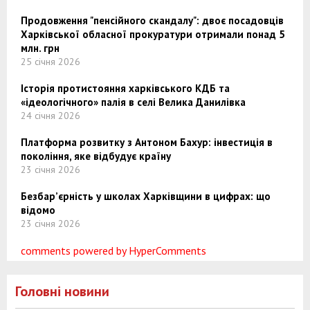
Продовження "пенсійного скандалу": двоє посадовців
Харківської обласної прокуратури отримали понад 5
млн. грн
25 січня 2026
Історія протистояння харківського КДБ та
«ідеологічного» палія в селі Велика Данилівка
24 січня 2026
Платформа розвитку з Антоном Бахур: інвестиція в
покоління, яке відбудує країну
23 січня 2026
Безбар’єрність у школах Харківщини в цифрах: що
відомо
23 січня 2026
comments powered by HyperComments
Головні новини