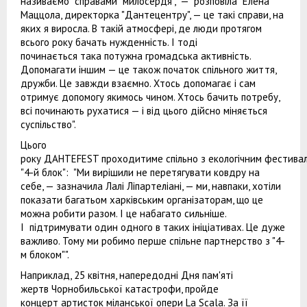
називаємо "справами милосердя", — розповіла Елена
Маццола, директорка "Дантецентру", — це такі справи, на
яких я виросла. В такій атмосфері, де люди протягом
всього року бачать нужденність. І тоді
починається така потужна громадська активність.
Допомагати іншим — це також початок спільного життя,
дружби. Це завжди взаємно. Хтось допомагає і сам
отримує допомогу якимось чином. Хтось бачить потребу,
всі починають рухатися — і від цього дійсно міняється
суспільство".
Цього
року ДАНТЕFEST проходитиме спільно з екологічним фестива
"4-й блок": "Ми вирішили не перетягувати ковдру на
себе, — зазначила Лалі Ліпартеліані, — ми, навпаки, хотіли
показати багатьом харківським організаторам, що це
можна робити разом. І це набагато сильніше.
І підтримувати один одного в таких ініціативах. Це дуже
важливо. Тому ми робимо перше спільне партнерство з "4-
м блоком"".
Наприклад, 25 квітня, напередодні Дня пам'яті
жертв Чорнобильської катастрофи, пройде
концерт артисток міланської опери La Scala. За її