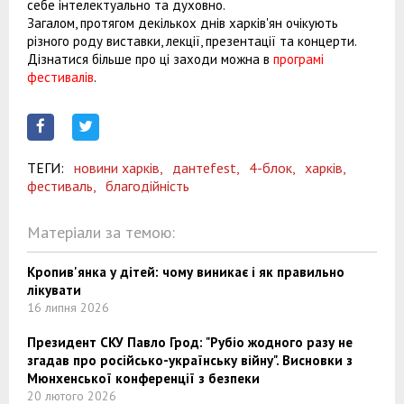
себе інтелектуально та духовно.
Загалом, протягом декількох днів харків'ян очікують
різного роду виставки, лекції, презентації та концерти.
Дізнатися більше про ці заходи можна в
програмі
фестивалів
.
ТЕГИ:
новини харків,
дантеfest,
4-блок,
харків,
фестиваль,
благодійність
Матеріали за темою:
Кропив'янка у дітей: чому виникає і як правильно
лікувати
16 липня 2026
Президент СКУ Павло Грод: "Рубіо жодного разу не
згадав про російсько-українську війну". Висновки з
Мюнхенської конференції з безпеки
20 лютого 2026