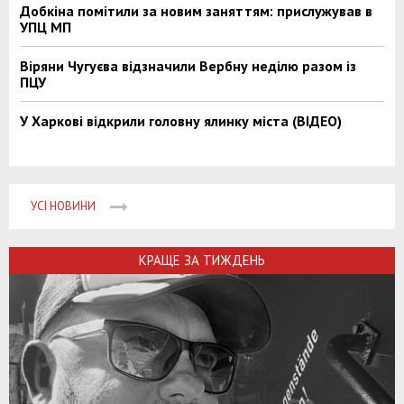
Добкіна помітили за новим заняттям: прислужував в
УПЦ МП
Віряни Чугуєва відзначили Вербну неділю разом із
ПЦУ
У Харкові відкрили головну ялинку міста (ВІДЕО)
УСІ НОВИНИ
КРАЩЕ ЗА ТИЖДЕНЬ