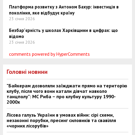
Платформа розвитку з Антоном Бахур: інвестиція в
покоління, яке відбудує країну
23 січня 2026
Безбар’єрність у школах Харківщини в цифрах: що
відомо
23 січня 2026
comments powered by HyperComments
Головні новини
"Байкерам дозволяли заїжджати прямо на територію
клубу, після чого вони катали дівчат навколо
танцполу": МС Риба – про клубну культуру 1990-
2000х
Лісова галузь України в умовах війни: сірі схеми,
незаконні порубки, пресинг силовиків та свавілля
«чорних лісорубів»