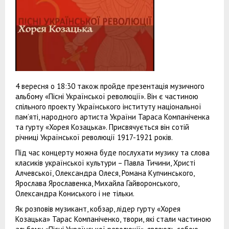
4 вересня о 18:30 також пройде презентація музичного
альбому «Пісні Української революції». Він є частиною
спільного проекту Українського інституту національної
пам’яті, народного артиста України Тараса Компаніченка
та гурту «Хорея Козацька». Присвячується він сотій
річниці Української революції 1917-1921 років.
Під час концерту можна буде послухати музику та слова
класиків української культури – Павла Тичини, Христі
Алчевської, Олександра Олеся, Романа Купчинського,
Ярослава Ярославенка, Михайла Гайворонського,
Олександра Кониського і не тільки.
Як розповів музикант, кобзар, лідер гурту «Хорея
Козацька» Тарас Компаніченко, твори, які стали частиною