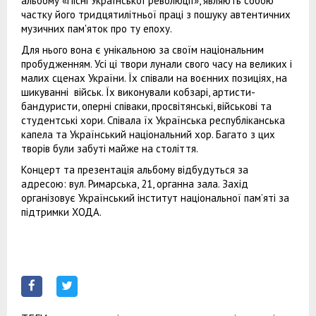
альбому «Пісні Української революції», являють собою
частку його тридцятилітньої праці з пошуку автентичних
музичних пам'яток про ту епоху.
Для нього вона є унікальною за своїм національним
пробудженням. Усі ці твори лунали свого часу на великих і
малих сценах України. Їх співали на воєнних позиціях, на
шикуванні військ. Їх виконували кобзарі, артисти-
бандуристи, оперні співаки, просвітянські, військові та
студентські хори. Співала їх Українська республіканська
капела та Український національний хор. Багато з цих
творів були забуті майже на століття.
Концерт та презентація альбому відбудуться за
адресою: вул. Римарська, 21, органна зала. Захід
організовує Український інститут національної пам’яті за
підтримки ХОДА.