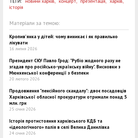
ТЕГИ:
новини харків,
концерт,
презентація,
харків,
історія
Матеріали за темою:
Кропив'янка у дітей: чому виникає і як правильно
лікувати
16 липня 2026
Президент СКУ Павло Грод: "Рубіо жодного разу не
згадав про російсько-українську війну". Висновки з
Мюнхенської конференції з безпеки
20 лютого 2026
Продовження "пенсійного скандалу": двоє посадовців
Харківської обласної прокуратури отримали понад 5
млн. грн
25 січня 2026
Історія протистояння харківського КДБ та
«ідеологічного» палія в селі Велика Данилівка
24 січня 2026