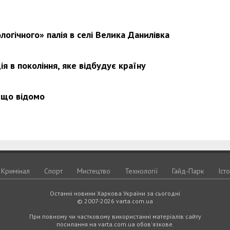
логічного» палія в селі Велика Данилівка
я в покоління, яке відбудує країну
 що відомо
Кримiнал
Спорт
Мистецтво
Технологiї
Гайд-Парк
Іст
Останні новини Харкова України за сьогодні
© 2007-2026 varta.com.ua
При повному чи частковому використанні матеріалів сайту
посилання на varta.com.ua обов'язкове.