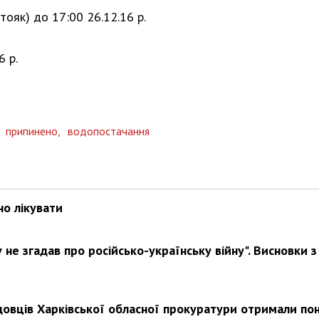
стояк) до 17:00 26.12.16 р.
6 р.
Харковом ширяться добрі вчи
,
припинено,
водопостачання
но лікувати
не згадав про російсько-українську війну". Висновки з
довців Харківської обласної прокуратури отримали по