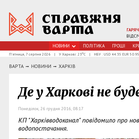
ГАРЯЧ
ВІДСІ
НОВИНИ
ПОЛІТИКА
ГРОШI
КР
о
П'ятниця, 7 серпня 2026
|
У Харкові: 23
С
|
НБУ : USD 44.35 EUR 50.9
ВАРТА
НОВИНИ
ХАРКIВ
Де у Харкові не буд
Понеділок, 26 грудня 2016, 08:17
КП "Харківводоканал" повідомило про нов
водопостачання.