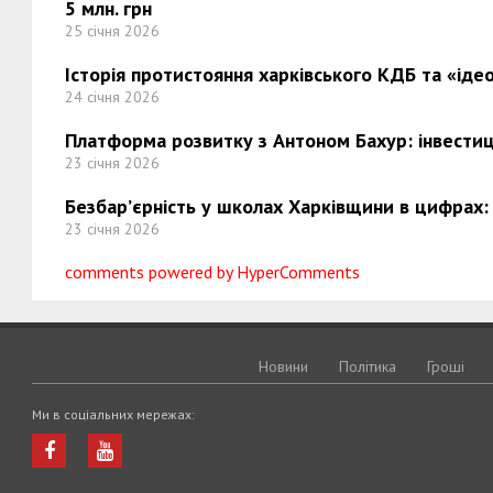
5 млн. грн
25 січня 2026
Історія протистояння харківського КДБ та «ідео
24 січня 2026
Платформа розвитку з Антоном Бахур: інвестиці
23 січня 2026
Безбар’єрність у школах Харківщини в цифрах:
23 січня 2026
comments powered by HyperComments
Новини
Політика
Грошi
Ми в соціальних мережах: