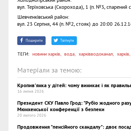
вул. Теріховська (Скорохода), 1 (п. №3, спарений 
Шевченківський район:
вул. 23 Серпня, 44 (п. №2, стояк) до 20:00 26.12.1
Поширити
Твітнути
ТЕГИ:
новини харків,
вода,
харківводоканал,
харків
Матеріали за темою:
Кропив'янка у дітей: чому виникає і як правиль
16 липня 2026
Президент СКУ Павло Грод: "Рубіо жодного разу 
Мюнхенської конференції з безпеки
20 лютого 2026
Продовження "пенсійного скандалу": двоє поса