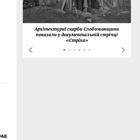
нки
Архітектурні скарби Слобожанщини
показали у документальній стрічці
«Стріха»
над