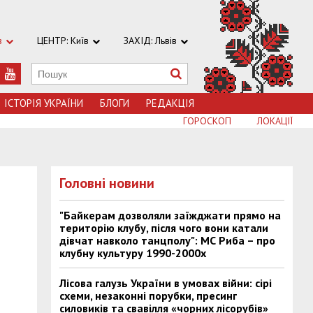
в
ЦЕНТР: Київ
ЗАХІД: Львів
ІСТОРІЯ УКРАЇНИ
БЛОГИ
РЕДАКЦІЯ
ГОРОСКОП
ЛОКАЦІЇ
Головні новини
"Байкерам дозволяли заїжджати прямо на
територію клубу, після чого вони катали
дівчат навколо танцполу": МС Риба – про
клубну культуру 1990-2000х
Лісова галузь України в умовах війни: сірі
схеми, незаконні порубки, пресинг
силовиків та свавілля «чорних лісорубів»