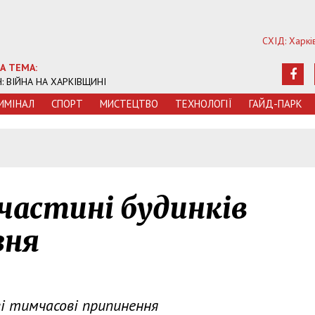
СХІД: Харкі
А ТЕМА:
Ч: ВІЙНА НА ХАРКІВЩИНІ
ИМIНАЛ
СПОРТ
МИСТЕЦТВО
ТЕХНОЛОГIЇ
ГАЙД-ПАРК
 частині будинків
зня
ві тимчасові припинення