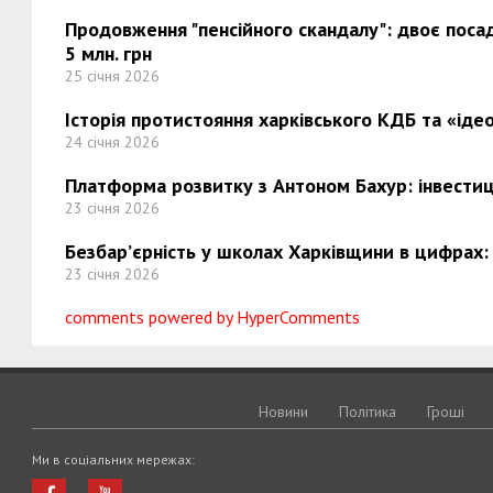
Продовження "пенсійного скандалу": двоє поса
5 млн. грн
25 січня 2026
Історія протистояння харківського КДБ та «ідео
24 січня 2026
Платформа розвитку з Антоном Бахур: інвестиці
23 січня 2026
Безбар’єрність у школах Харківщини в цифрах:
23 січня 2026
comments powered by HyperComments
Новини
Політика
Грошi
Ми в соціальних мережах: