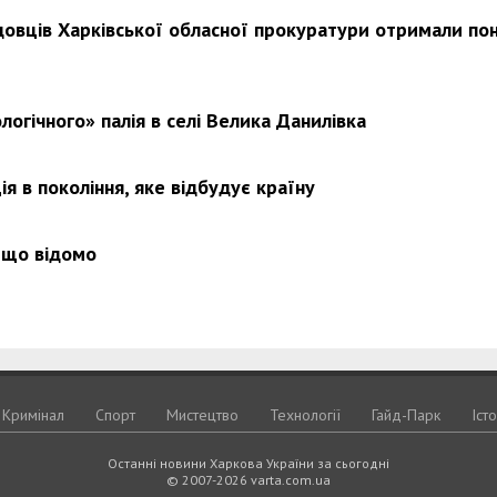
довців Харківської обласної прокуратури отримали по
Харковом ширяться добрі вчи
логічного» палія в селі Велика Данилівка
я в покоління, яке відбудує країну
 що відомо
Кримiнал
Спорт
Мистецтво
Технологiї
Гайд-Парк
Іст
Останні новини Харкова України за сьогодні
© 2007-2026 varta.com.ua