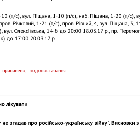
 (п/с), вул. Піщана, 1-10 (п/с), наб. Піщана, 1-20 (п/с), в
 пров. Річковий, 1-21 (п/с), пров. Рівний, 4, вул. Піщана, 3, 1
/с), вул. Олексіївська, 14-б до 20:00 18.03.17 р., пр. Перемог
як) до 17:00 20.03.17 р.
,
припинено,
водопостачання
но лікувати
не згадав про російсько-українську війну". Висновки з