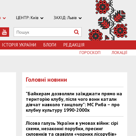
в
ЦЕНТР: Київ
ЗАХІД: Львів
ІСТОРІЯ УКРАЇНИ
БЛОГИ
РЕДАКЦІЯ
ГОРОСКОП
ЛОКАЦІЇ
Головні новини
"Байкерам дозволяли заїжджати прямо на
територію клубу, після чого вони катали
дівчат навколо танцполу": МС Риба – про
клубну культуру 1990-2000х
Лісова галузь України в умовах війни: сірі
схеми, незаконні порубки, пресинг
силовиків та свавілля «чорних лісорубів»