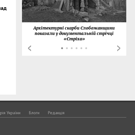
над
нки
Архітектурні скарби Слобожанщини
показали у документальній стрічці
«Стріха»
орія України
Блоги
Редакція