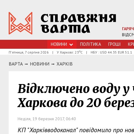
ГАРЯЧ
ВІДСІ
НОВИНИ
ПОЛІТИКА
ГРОШI
КР
о
П'ятниця, 7 серпня 2026
|
У Харкові: 23
С
|
НБУ : USD 44.35 EUR 51.1
ВАРТА
НОВИНИ
ХАРКIВ
Відключено воду у
Харкова до 20 бере
Неділя, 19 березня 2017, 06:40
КП "Харківводоканал" повідомило про но