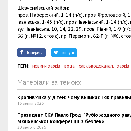
Шевченківський район:
пров. Набережний, 1-14 (п/с), пров. Фроловский, 1-10
Іванівська, 1-45 (п/с), пров. Іванівський, 1-14 (п/с),
вул. Іванівська, 10, 14, 22, 29, пров. Рівний, 1-9 (п
66 (п. №12, стояк), пр. Перемоги, 62-Г (п. №6, сто
Поширити
Твітнути
ТЕГИ:
новини харків,
вода,
харківводоканал,
харків
Матеріали за темою:
Кропив'янка у дітей: чому виникає і як правиль
16 липня 2026
Президент СКУ Павло Грод: "Рубіо жодного разу 
Мюнхенської конференції з безпеки
20 лютого 2026