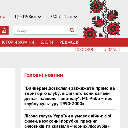
в
ЦЕНТР: Київ
ЗАХІД: Львів
ІСТОРІЯ УКРАЇНИ
БЛОГИ
РЕДАКЦІЯ
ГОРОСКОП
ЛОКАЦІЇ
Головні новини
"Байкерам дозволяли заїжджати прямо на
територію клубу, після чого вони катали
дівчат навколо танцполу": МС Риба – про
клубну культуру 1990-2000х
Лісова галузь України в умовах війни: сірі
схеми, незаконні порубки, пресинг
силовиків та свавілля «чорних лісорубів»