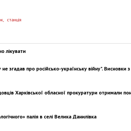
ок,
станція
Харковом ширяться добрі вчи
но лікувати
не згадав про російсько-українську війну". Висновки з
довців Харківської обласної прокуратури отримали по
логічного» палія в селі Велика Данилівка