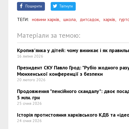
Поширити
Твітнути
ТЕГИ:
новини харків,
школа,
дитсадок,
харків,
гурт
Матеріали за темою:
Кропив'янка у дітей: чому виникає і як правиль
16 липня 2026
Президент СКУ Павло Грод: "Рубіо жодного разу 
Мюнхенської конференції з безпеки
20 лютого 2026
Продовження "пенсійного скандалу": двоє поса
5 млн. грн
25 січня 2026
Історія протистояння харківського КДБ та «ідео
24 січня 2026