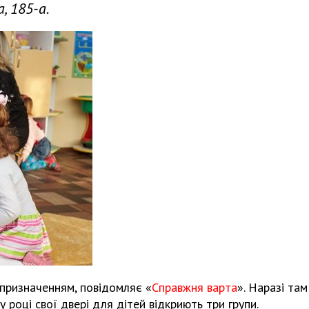
, 185-а.
 призначенням, повідомляє «
Справжня варта
». Наразі там
 році свої двері для дітей відкриють три групи.