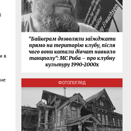
і
"Байкерам дозволяли заїжджати
прямо на територію клубу, після
чого вони катали дівчат навколо
и в
танцполу": МС Риба – про клубну
культуру 1990-2000х
 не
ФОТОПОГЛЯД