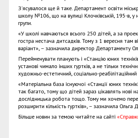
З'ясувалося ще й таке. Департамент освіти місь
школу №106, що на вулиці Клочківській, 195-в, у 
групи.
«У школі навчаються всього 250 дітей, а за прое
гостра нестача дитсадків. Тому з 1 вересня там в
варіант», – зазначила директор Департаменту Ол
Перейменувати планують і «Станцію юних техніків
установі чимало інших гуртків, а не тільки техні
художньо-естетичний, соціально-реабілітаційний 
«Матеріальна база існуючої «Станції юних техні
так багато, тому що дітей зараз цікавлять нові на
дослідницька робота тощо. Тому ми хочемо перей
розширити кількість гуртків», – зазначила Ольга 
Більше новин за темою читайте на сайті
«Справж