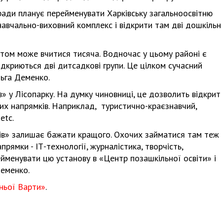
кради планує перейменувати Харківську загальноосвітню
навчально-виховний комплекс і відкрити там дві дошкільн
ктом може вчитися тисяча. Водночас у цьому районі є
ідкриються дві дитсадкові групи. Це цілком сучасний
ьга Деменко.
» у Лісопарку. На думку чиновниці, це дозволить відкрит
чних напрямків. Наприклад, туристично-краєзнавчий,
etc.
ків» залишає бажати кращого. Охочих займатися там теж
прямки - ІТ-технології, журналістика, творчість,
менувати цю установу в «Центр позашкільної освіти» і
Деменко.
ньої Варти»
.