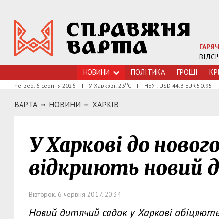
ГАРЯЧ
ВІДСІ
НОВИНИ
ПОЛІТИКА
ГРОШI
КР
о
Четвер, 6 серпня 2026
|
У Харкові: 23
С
|
НБУ : USD 44.3 EUR 50.95
ВАРТА
НОВИНИ
ХАРКIВ
У Харкові до новог
відкриють новий 
Вівторок, 6 червня 2017, 20:34
Новий дитячий садок у Харкові обіцяють