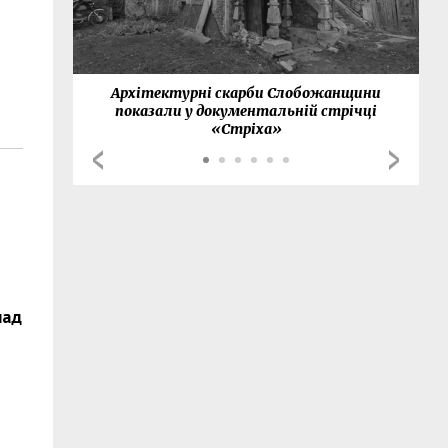
нки
Архітектурні скарби Слобожанщини
показали у документальній стрічці
«Стріха»
над