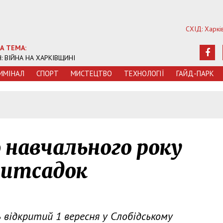
СХІД: Харкі
А ТЕМА:
Ч: ВІЙНА НА ХАРКІВЩИНІ
ИМIНАЛ
СПОРТ
МИСТЕЦТВО
ТЕХНОЛОГIЇ
ГАЙД-ПАРК
о навчального року
дитсадок
 відкритий 1 вересня у Слобідському