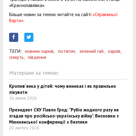
«Краснопавлівка».
Більше новин за темою читайте на сайті
«Справжньої
Варти»
.
ТЕГИ:
новини харків,
потягом,
зелений гай,
харків,
смерть,
південне
Матеріали за темою:
Кропив'янка у дітей: чому виникає і як правильно
лікувати
16 липня 2026
Президент СКУ Павло Грод: "Рубіо жодного разу не
згадав про російсько-українську війну". Висновки з
Мюнхенської конференції з безпеки
20 лютого 2026