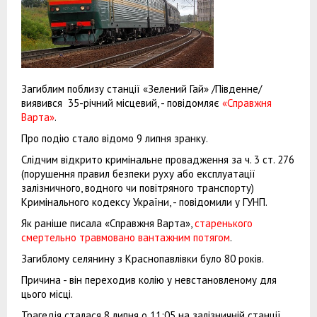
Загиблим поблизу станції «Зелений Гай» /Південне/
виявився 35-річний місцевий, - повідомляє
«Справжня
Варта»
.
Про подію стало відомо 9 липня зранку.
Слідчим відкрито кримінальне провадження за ч. 3 ст. 276
(порушення правил безпеки руху або експлуатації
залізничного, водного чи повітряного транспорту)
Кримінального кодексу України, - повідомили у ГУНП.
Як раніше писала «Справжня Варта»,
старенького
смертельно травмовано вантажним потягом
.
Загиблому селянину з Краснопавлівки було 80 років.
Причина - він переходив колію у невстановленому для
цього місці.
Трагедія сталася 8 липня о 11:05 на залізничній станції