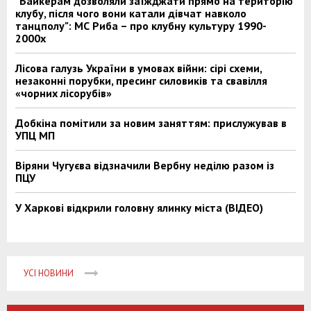
"Байкерам дозволяли заїжджати прямо на територію
клубу, після чого вони катали дівчат навколо
танцполу": МС Риба – про клубну культуру 1990-
2000х
Лісова галузь України в умовах війни: сірі схеми,
незаконні порубки, пресинг силовиків та свавілля
«чорних лісорубів»
Добкіна помітили за новим заняттям: прислужував в
УПЦ МП
Віряни Чугуєва відзначили Вербну неділю разом із
ПЦУ
У Харкові відкрили головну ялинку міста (ВІДЕО)
УСІ НОВИНИ