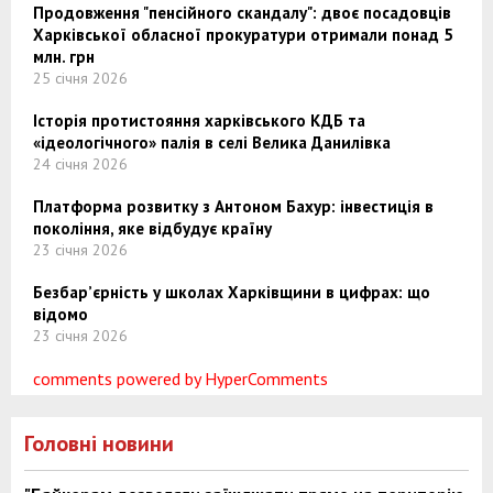
Продовження "пенсійного скандалу": двоє посадовців
Харківської обласної прокуратури отримали понад 5
млн. грн
25 січня 2026
Історія протистояння харківського КДБ та
«ідеологічного» палія в селі Велика Данилівка
24 січня 2026
Платформа розвитку з Антоном Бахур: інвестиція в
покоління, яке відбудує країну
23 січня 2026
Безбар’єрність у школах Харківщини в цифрах: що
відомо
23 січня 2026
comments powered by HyperComments
Головні новини