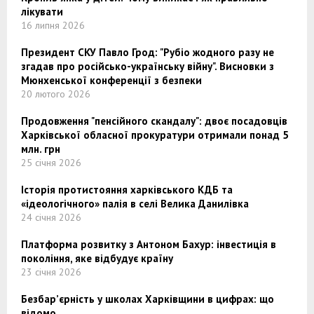
лікувати
16 липня 2026
Президент СКУ Павло Грод: "Рубіо жодного разу не
згадав про російсько-українську війну". Висновки з
Мюнхенської конференції з безпеки
20 лютого 2026
Продовження "пенсійного скандалу": двоє посадовців
Харківської обласної прокуратури отримали понад 5
млн. грн
25 січня 2026
Історія протистояння харківського КДБ та
«ідеологічного» палія в селі Велика Данилівка
24 січня 2026
Платформа розвитку з Антоном Бахур: інвестиція в
покоління, яке відбудує країну
23 січня 2026
Безбар’єрність у школах Харківщини в цифрах: що
відомо