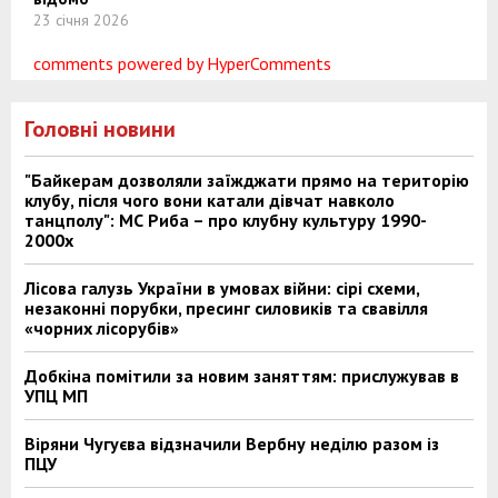
23 січня 2026
comments powered by HyperComments
Головні новини
"Байкерам дозволяли заїжджати прямо на територію
клубу, після чого вони катали дівчат навколо
танцполу": МС Риба – про клубну культуру 1990-
2000х
Лісова галузь України в умовах війни: сірі схеми,
незаконні порубки, пресинг силовиків та свавілля
«чорних лісорубів»
Добкіна помітили за новим заняттям: прислужував в
УПЦ МП
Віряни Чугуєва відзначили Вербну неділю разом із
ПЦУ