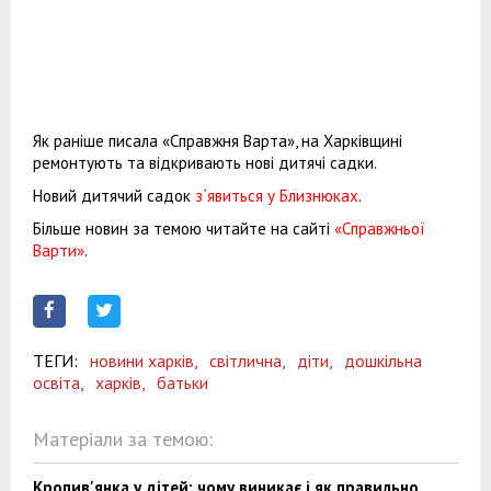
Як раніше писала «Справжня Варта», на Харківщині
ремонтують та відкривають нові дитячі садки.
Новий дитячий садок
з`явиться у Близнюках
.
Більше новин за темою читайте на сайті
«Справжньої
Варти»
.
ТЕГИ:
новини харків,
світлична,
діти,
дошкільна
освіта,
харків,
батьки
Матеріали за темою:
Кропив'янка у дітей: чому виникає і як правильно