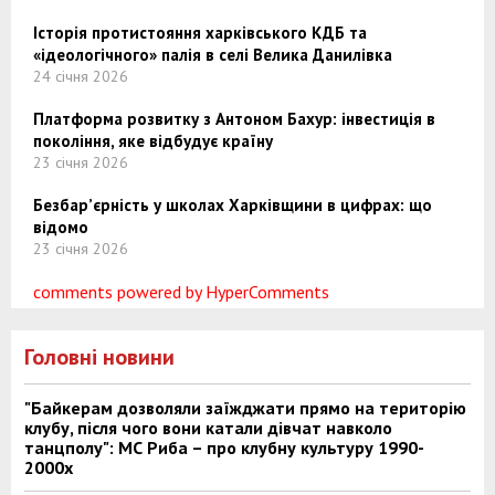
Історія протистояння харківського КДБ та
«ідеологічного» палія в селі Велика Данилівка
24 січня 2026
Платформа розвитку з Антоном Бахур: інвестиція в
покоління, яке відбудує країну
23 січня 2026
Безбар’єрність у школах Харківщини в цифрах: що
відомо
23 січня 2026
comments powered by HyperComments
Головні новини
"Байкерам дозволяли заїжджати прямо на територію
клубу, після чого вони катали дівчат навколо
танцполу": МС Риба – про клубну культуру 1990-
2000х