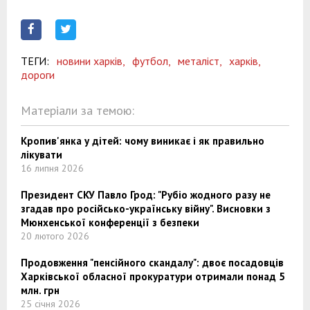
ТЕГИ:
новини харків,
футбол,
металіст,
харків,
дороги
Матеріали за темою:
Кропив'янка у дітей: чому виникає і як правильно
лікувати
16 липня 2026
Президент СКУ Павло Грод: "Рубіо жодного разу не
згадав про російсько-українську війну". Висновки з
Мюнхенської конференції з безпеки
20 лютого 2026
Продовження "пенсійного скандалу": двоє посадовців
Харківської обласної прокуратури отримали понад 5
млн. грн
25 січня 2026