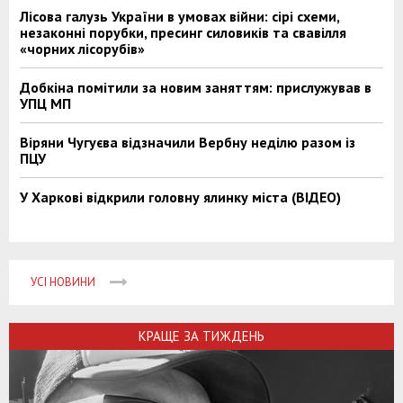
Лісова галузь України в умовах війни: сірі схеми,
незаконні порубки, пресинг силовиків та свавілля
«чорних лісорубів»
Добкіна помітили за новим заняттям: прислужував в
УПЦ МП
Віряни Чугуєва відзначили Вербну неділю разом із
ПЦУ
У Харкові відкрили головну ялинку міста (ВІДЕО)
УСІ НОВИНИ
КРАЩЕ ЗА ТИЖДЕНЬ