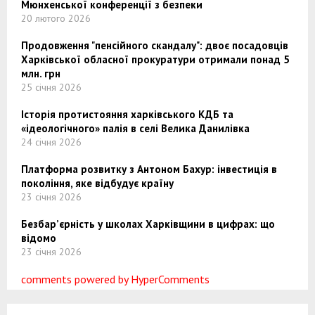
Мюнхенської конференції з безпеки
20 лютого 2026
Продовження "пенсійного скандалу": двоє посадовців
Харківської обласної прокуратури отримали понад 5
млн. грн
25 січня 2026
Історія протистояння харківського КДБ та
«ідеологічного» палія в селі Велика Данилівка
24 січня 2026
Платформа розвитку з Антоном Бахур: інвестиція в
покоління, яке відбудує країну
23 січня 2026
Безбар’єрність у школах Харківщини в цифрах: що
відомо
23 січня 2026
comments powered by HyperComments