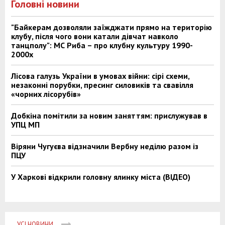
Головні новини
"Байкерам дозволяли заїжджати прямо на територію
клубу, після чого вони катали дівчат навколо
танцполу": МС Риба – про клубну культуру 1990-
2000х
Лісова галузь України в умовах війни: сірі схеми,
незаконні порубки, пресинг силовиків та свавілля
«чорних лісорубів»
Добкіна помітили за новим заняттям: прислужував в
УПЦ МП
Віряни Чугуєва відзначили Вербну неділю разом із
ПЦУ
У Харкові відкрили головну ялинку міста (ВІДЕО)
УСІ НОВИНИ