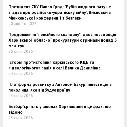
Президент СКУ Павло Грод: "Рубіо жодного разу не
згадав про російсько-українську війну". Висновки з
Мюнхенської конференції з безпеки
20 лютого 2026
Продовження "пенсійного скандалу": двоє посадовців
Харківської обласної прокуратури отримали понад 5
млн. грн
25 січня 2026
Історія протистояння харківського КДБ та
«ідеологічного» палія в селі Велика Данилівка
24 січня 2026
Платформа розвитку з Антоном Бахур: інвестиція в
покоління, яке відбудує країну
23 січня 2026
Безбар’єрність у школах Харківщини в цифрах: що
відомо
23 січня 2026