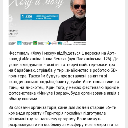
Фестиваль «Хочу і можу» відбудеться 1 вересня на Арт-
заводі «Механіка. Інша Земля» (вул. Плеханівська, 126). До
уваги відвідувачів – освітні та творчі майстер-класи, гра
на барабанах, стрільба у тирі, знайомство з роботою 3D-
принтера. Також їм будуть представлені заняття зі
скандинавської ходьби, балету, зумби, йоги, гімнастики та
танці на дискотеці. Крім того, у межах фестивалю пройде
фотовиставка «Минуле і зараз», буде організована акція з
обміну книгами.
За словами організаторів, саме для людей старше 55-ти
команда проекту «Територія поколінь» підготувала
різноманітну та насичену програму. Вони можуть
розраховувати на особливу атмосферу, нові відкриття та