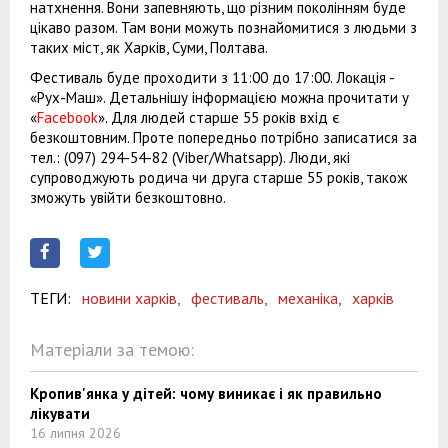
натхнення. Вони запевняють, що різним поколінням буде
цікаво разом. Там вони можуть познайомитися з людьми з
таких міст, як Харків, Суми, Полтава.
Фестиваль буде проходити з 11:00 до 17:00. Локація -
«Рух-Маш». Детальнішу інформацією можна прочитати у
«
Facebook
». Для людей старше 55 років вхід є
безкоштовним. Проте попередньо потрібно записатися за
тел.: (097) 294-54-82 (Viber/Whatsapp). Люди, які
супроводжують родича чи друга старше 55 років, також
зможуть увійти безкоштовно.
ТЕГИ:
новини харків,
фестиваль,
механіка,
харків
Матеріали за темою:
Кропив'янка у дітей: чому виникає і як правильно
лікувати
16 липня 2026