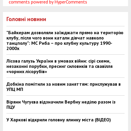
comments powered by HyperComments
Головні новини
"Байкерам дозволяли заїжджати прямо на територію
клубу, після чого вони катали дівчат навколо
танцполу": МС Риба – про клубну культуру 1990-
2000х
Лісова галузь України в умовах війни: сірі схеми,
незаконні порубки, пресинг силовиків та свавілля
«чорних лісорубів»
Добкіна помітили за новим заняттям: прислужував в
УПЦ МП
Віряни Чугуєва відзначили Вербну неділю разом із
ПЦУ
У Харкові відкрили головну ялинку міста (ВІДЕО)