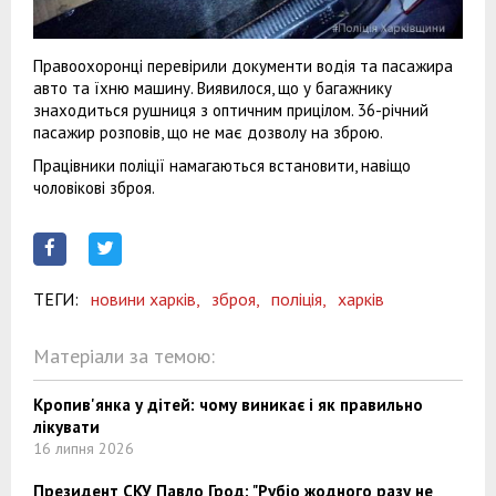
Правоохоронці перевірили документи водія та пасажира
авто та їхню машину. Виявилося, що у багажнику
знаходиться рушниця з оптичним прицілом. 36-річний
пасажир розповів, що не має дозволу на зброю.
Працівники поліції намагаються встановити, навіщо
чоловікові зброя.
ТЕГИ:
новини харків,
зброя,
поліція,
харків
Матеріали за темою:
Кропив'янка у дітей: чому виникає і як правильно
лікувати
16 липня 2026
Президент СКУ Павло Грод: "Рубіо жодного разу не