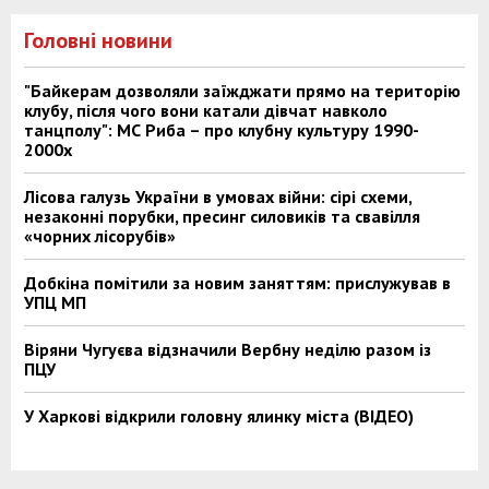
Головні новини
"Байкерам дозволяли заїжджати прямо на територію
клубу, після чого вони катали дівчат навколо
танцполу": МС Риба – про клубну культуру 1990-
2000х
Лісова галузь України в умовах війни: сірі схеми,
незаконні порубки, пресинг силовиків та свавілля
«чорних лісорубів»
Добкіна помітили за новим заняттям: прислужував в
УПЦ МП
Віряни Чугуєва відзначили Вербну неділю разом із
ПЦУ
У Харкові відкрили головну ялинку міста (ВІДЕО)