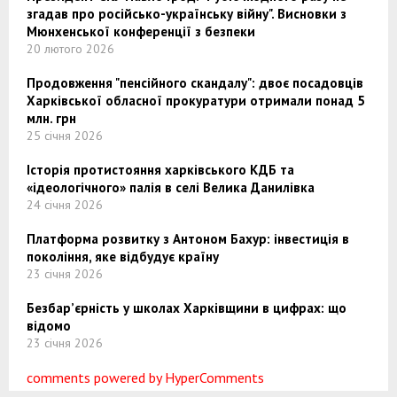
згадав про російсько-українську війну". Висновки з
Мюнхенської конференції з безпеки
20 лютого 2026
Продовження "пенсійного скандалу": двоє посадовців
Харківської обласної прокуратури отримали понад 5
млн. грн
25 січня 2026
Історія протистояння харківського КДБ та
«ідеологічного» палія в селі Велика Данилівка
24 січня 2026
Платформа розвитку з Антоном Бахур: інвестиція в
покоління, яке відбудує країну
23 січня 2026
Безбар’єрність у школах Харківщини в цифрах: що
відомо
23 січня 2026
comments powered by HyperComments