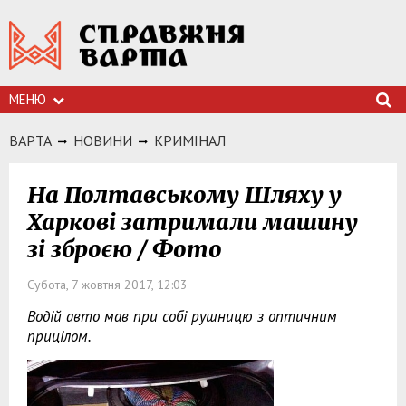
МЕНЮ
ВАРТА
НОВИНИ
КРИМIНАЛ
На Полтавському Шляху у
Харкові затримали машину
зі зброєю / Фото
Субота, 7 жовтня 2017, 12:03
Водій авто мав при собі рушницю з оптичним
прицілом.