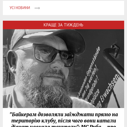
УСІ НОВИНИ
КРАЩЕ ЗА ТИЖДЕНЬ
"Байкерам дозволяли заїжджати прямо на
територію клубу, після чого вони катали
дівчат навколо танцполу": МС Риба – про