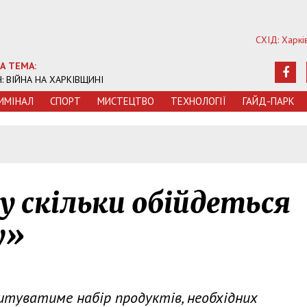
СХІД: Харкі
А ТЕМА:
Ч: ВІЙНА НА ХАРКІВЩИНІ
ИМIНАЛ
СПОРТ
МИСТЕЦТВО
ТЕХНОЛОГIЇ
ГАЙД-ПАРК
у скільки обійдеться
у»
штуватиме набір продуктів, необхідних