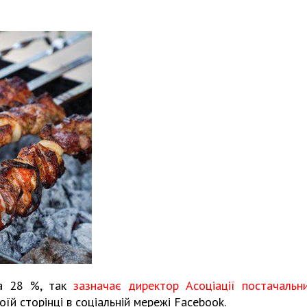
на 28 %, так
зазначає директор Асоціації постачальни
оїй сторінці в соціальній мережі Facebook.