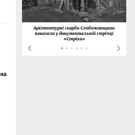
нки
Архітектурні скарби Слобожанщини
показали у документальній стрічці
«Стріха»
над