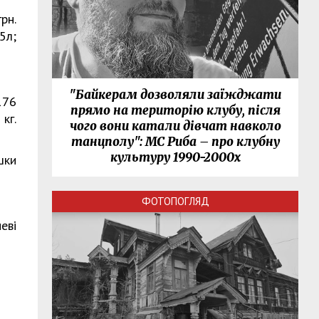
рн.
5л;
"Байкерам дозволяли заїжджати
176
прямо на територію клубу, після
кг.
чого вони катали дівчат навколо
танцполу": МС Риба – про клубну
культуру 1990-2000х
шки
ФОТОПОГЛЯД
еві