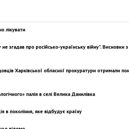
Харковом ширяться добрі вчи
но лікувати
не згадав про російсько-українську війну". Висновки з
довців Харківської обласної прокуратури отримали по
логічного» палія в селі Велика Данилівка
я в покоління, яке відбудує країну
 що відомо