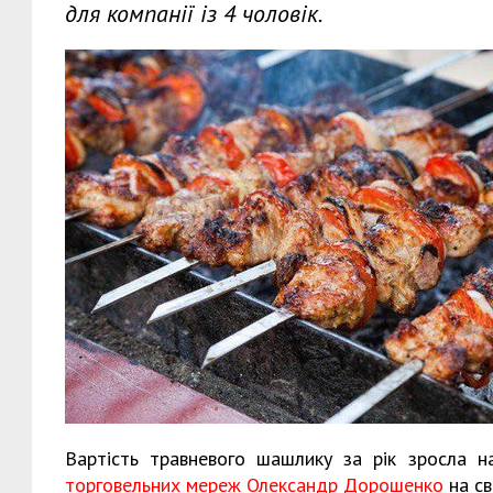
для компанії із 4 чоловік.
Вартість травневого шашлику за рік зросла 
торговельних мереж Олександр Дорошенко
на св