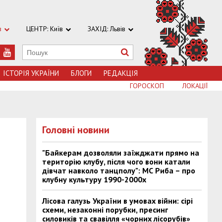
в
ЦЕНТР: Київ
ЗАХІД: Львів
ІСТОРІЯ УКРАЇНИ
БЛОГИ
РЕДАКЦІЯ
ГОРОСКОП
ЛОКАЦІЇ
Головні новини
"Байкерам дозволяли заїжджати прямо на
територію клубу, після чого вони катали
дівчат навколо танцполу": МС Риба – про
клубну культуру 1990-2000х
Лісова галузь України в умовах війни: сірі
схеми, незаконні порубки, пресинг
силовиків та свавілля «чорних лісорубів»