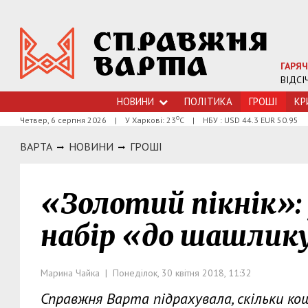
ГАРЯЧ
ВІДСІ
НОВИНИ
ПОЛІТИКА
ГРОШI
КР
о
Четвер, 6 серпня 2026
|
У Харкові: 23
С
|
НБУ : USD 44.3 EUR 50.95
ВАРТА
НОВИНИ
ГРОШI
«Золотий пікнік»: 
набір «до шашлик
Марина Чайка | Понеділок, 30 квітня 2018, 11:32
Справжня Варта підрахувала, скільки ко