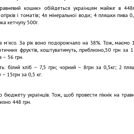
травневий кошик» обійдеться українцям майже в 448г
огірків і томатів; 4л мінеральної води; 4 пляшки пива 0,
вка кетчупу 500г.
а м'ясо. За рік воно подорожчало на 38%. Тож, маємо 
отичних фруктів, коштуватимуть, приблизно,50 грн за 1 
 – 56 грн.
: білий хліб – 7,5 грн; чорний – 8грн за 0,5кг; 2 пля
– 15грн за 0,5 кг.
о бюджету українців. Тож, щоб провести пікнік на травн
изно 448 грн.