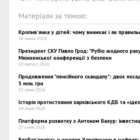
Матеріали за темою:
Кропив'янка у дітей: чому виникає і як правиль
16 липня 2026
Президент СКУ Павло Грод: "Рубіо жодного разу 
Мюнхенської конференції з безпеки
20 лютого 2026
Продовження "пенсійного скандалу": двоє поса
5 млн. грн
25 січня 2026
Історія протистояння харківського КДБ та «ідео
24 січня 2026
Платформа розвитку з Антоном Бахур: інвестиці
23 січня 2026
Безбар’єрність у школах Харківщини в цифрах: