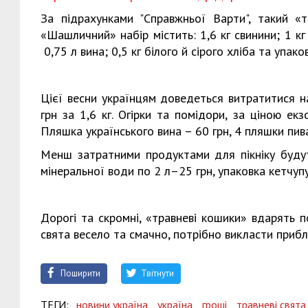
За підрахунками "Справжньої Варти", такий «
«Шашличний» набір містить: 1,6 кг свинини; 1 кг 
0,75 л вина; 0,5 кг білого й сірого хліба та упако
Цієї весни українцям доведеться витратитися н
грн за 1,6 кг. Огірки та помідори, за ціною екз
Пляшка українського вина – 60 грн, 4 пляшки пива
Менш затратними продуктами для пікніку будуть
мінеральної води по 2 л–25 грн, упаковка кетчупу 
Дорогі та скромні, «травневі кошики» вдарять п
свята весело та смачно, потрібно викласти прибл
Поширити
Твітнути
ТЕГИ:
новини україна,
україна,
гроші,
травневі свята