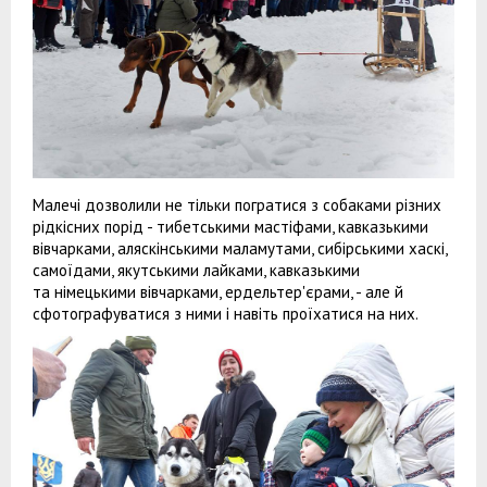
Малечі дозволили не тільки погратися з собаками різних
рідкісних порід - тибетськими мастіфами, кавказькими
вівчарками, аляскінськими маламутами, сибірськими хаскі,
самоїдами, якутськими лайками, кавказькими
та німецькими вівчарками, ердельтер'єрами, - але й
сфотографуватися з ними і навіть проїхатися на них.