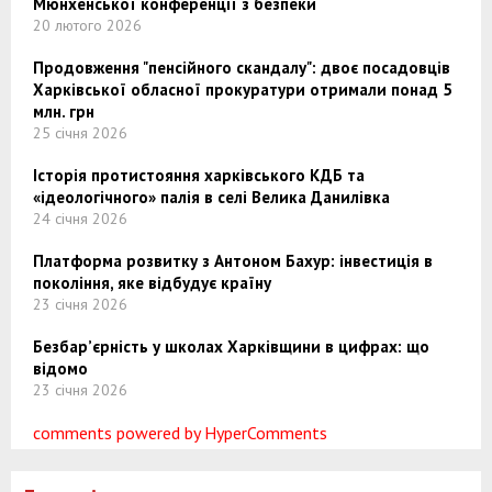
Мюнхенської конференції з безпеки
20 лютого 2026
Продовження "пенсійного скандалу": двоє посадовців
Харківської обласної прокуратури отримали понад 5
млн. грн
25 січня 2026
Історія протистояння харківського КДБ та
«ідеологічного» палія в селі Велика Данилівка
24 січня 2026
Платформа розвитку з Антоном Бахур: інвестиція в
покоління, яке відбудує країну
23 січня 2026
Безбар’єрність у школах Харківщини в цифрах: що
відомо
23 січня 2026
comments powered by HyperComments