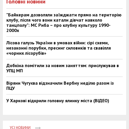
Головні новини
"Байкерам дозволяли заїжджати прямо на територію
клубу, після чого вони катали дівчат навколо
танцполу": МС Риба – про клубну культуру 1990-
2000х
Лісова галузь України в умовах війни: сірі схеми,
незаконні порубки, пресинг силовиків та свавілля
«чорних лісорубів»
Добкіна помітили за новим заняттям: прислужував в
УПЦ МП
Віряни Чугуєва відзначили Вербну неділю разом із
ПЦУ
У Харкові відкрили головну ялинку міста (ВІДЕО)
УСІ НОВИНИ