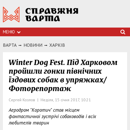
МЕНЮ
ВАРТА
НОВИНИ
ХАРКIВ
Winter Dog Fest. Під Харковом
пройшли гонки північних
їздових собак в упряжках/
Фоторепортаж
Сергей Козлов | Неділя, 15 січня 2017, 10:21
Аеродром "Коротич" став місцем
фантастичної зустрічі собаководів і всіх
любителів тварин