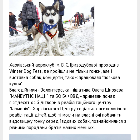
Харківський аероклуб ім. В. С. Гризодубової проходив
Winter Dog Fest, де пройшли не тільки гонки, але і
виставка собак, концерти, також працювала "польова
кухня".
Благодійники - Волонтерська ініціатива Олега Ширяєва
"МАЙБУТНЄ НАЦІЇ" та БО БФ ВВД - привезли понад
п'ятдесят осіб дітвори з реабілітаційного центру
"Гармонія" і Харківського Центру соціально-психологічної
реабілітації дітей, щоб ті могли на власні очі побачити
видовищну гонку серед їздових собак, познайомилися з
різними породами братів наших менших.