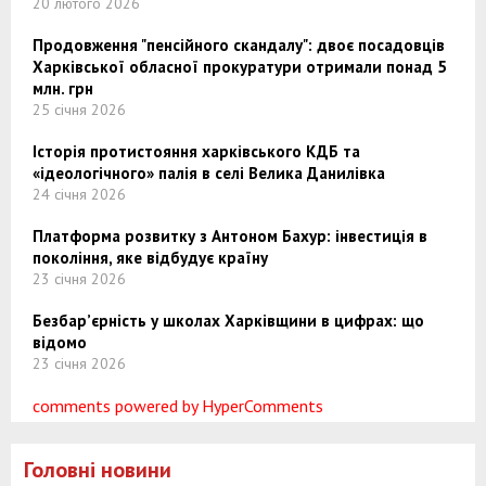
20 лютого 2026
Продовження "пенсійного скандалу": двоє посадовців
Харківської обласної прокуратури отримали понад 5
млн. грн
25 січня 2026
Історія протистояння харківського КДБ та
«ідеологічного» палія в селі Велика Данилівка
24 січня 2026
Платформа розвитку з Антоном Бахур: інвестиція в
покоління, яке відбудує країну
23 січня 2026
Безбар’єрність у школах Харківщини в цифрах: що
відомо
23 січня 2026
comments powered by HyperComments
Головні новини