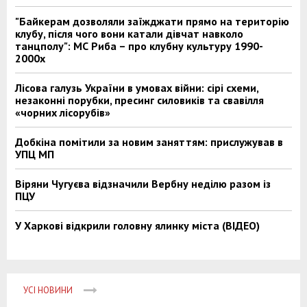
"Байкерам дозволяли заїжджати прямо на територію
клубу, після чого вони катали дівчат навколо
танцполу": МС Риба – про клубну культуру 1990-
2000х
Лісова галузь України в умовах війни: сірі схеми,
незаконні порубки, пресинг силовиків та свавілля
«чорних лісорубів»
Добкіна помітили за новим заняттям: прислужував в
УПЦ МП
Віряни Чугуєва відзначили Вербну неділю разом із
ПЦУ
У Харкові відкрили головну ялинку міста (ВІДЕО)
УСІ НОВИНИ