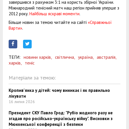
завершився з рахунком 3:1 на користь збірної України.
Міжнародний тенісний матч наш регіон прийняв уперше з
2012 року.
Найбільш яскраві моменти
.
Більше новин за темою читайте на сайті
«Справжньої
Варти»
.
ТЕГИ:
новини харків,
світлична,
україна,
австралія,
харків,
теніс
Матеріали за темою:
Кропив'янка у дітей: чому виникає і як правильно
лікувати
16 липня 2026
Президент СКУ Павло Грод: "Рубіо жодного разу не
згадав про російсько-українську війну". Висновки з
Мюнхенської конференції з безпеки