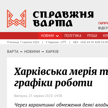
ГАРЯЧ
ВІДСІ
НОВИНИ
ПОЛІТИКА
ГРОШI
КР
о
П'ятниця, 7 серпня 2026
|
У Харкові: 23
С
|
НБУ : USD 44.35 EUR 50.9
ВАРТА
НОВИНИ
ХАРКIВ
Харківська мерія
графіки роботи
Вівторок, 23 червня 2020, 14:58
Через карантинні обмеження деякі влад