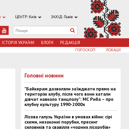
в
ЦЕНТР: Київ
ЗАХІД: Львів
ІСТОРІЯ УКРАЇНИ
БЛОГИ
РЕДАКЦІЯ
ГОРОСКОП
ЛОКАЦІЇ
Головні новини
"Байкерам дозволяли заїжджати прямо на
територію клубу, після чого вони катали
дівчат навколо танцполу": МС Риба – про
клубну культуру 1990-2000х
Лісова галузь України в умовах війни: сірі
схеми, незаконні порубки, пресинг
силовиків та свавілля «чорних лісорубів»