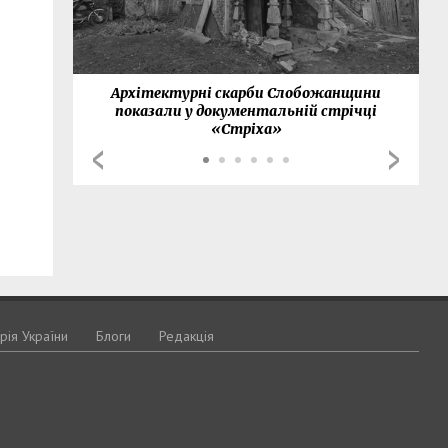
нки
Архітектурні скарби Слобожанщини
показали у документальній стрічці
«Стріха»
орія України
Блоги
Редакція