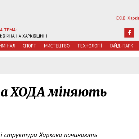
СХІД: Харкі
А ТЕМА:
Ч: ВІЙНА НА ХАРКІВЩИНІ
ИМIНАЛ
СПОРТ
МИСТЕЦТВО
ТЕХНОЛОГIЇ
ГАЙД-ПАРК
5
 та ХОДА міняють
ні структури Харкова починають