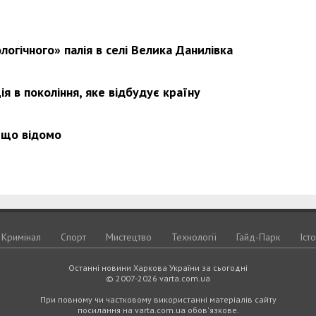
логічного» палія в селі Велика Данилівка
Харковом ширяться добрі вчи
я в покоління, яке відбудує країну
 що відомо
Кримiнал
Спорт
Мистецтво
Технологiї
Гайд-Парк
Іст
Останні новини Харкова України за сьогодні
© 2007-2026 varta.com.ua
При повному чи частковому використанні матеріалів сайту
посилання на varta.com.ua обов'язкове.