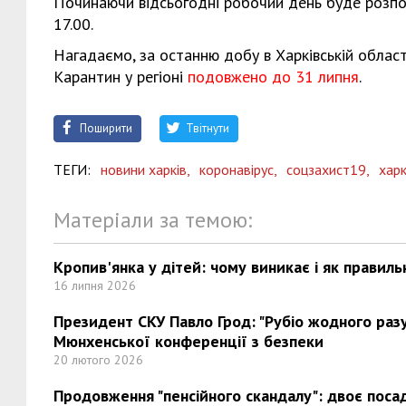
Починаючи відсьогодні робочий день буде розпочи
17.00.
Нагадаємо, за останню добу в Харківській облас
Карантин у регіоні
подовжено до 31 липня
.
Поширити
Твітнути
ТЕГИ:
новини харків,
коронавірус,
соцзахист19,
харк
Матеріали за темою:
Кропив'янка у дітей: чому виникає і як правиль
16 липня 2026
Президент СКУ Павло Грод: "Рубіо жодного разу 
Мюнхенської конференції з безпеки
20 лютого 2026
Продовження "пенсійного скандалу": двоє поса