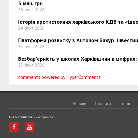
5 млн. грн
25 січня 2026
Історія протистояння харківського КДБ та «ідео
24 січня 2026
Платформа розвитку з Антоном Бахур: інвестиці
23 січня 2026
Безбар’єрність у школах Харківщини в цифрах:
23 січня 2026
comments powered by HyperComments
Новини
Політика
Грошi
Ми в соціальних мережах: