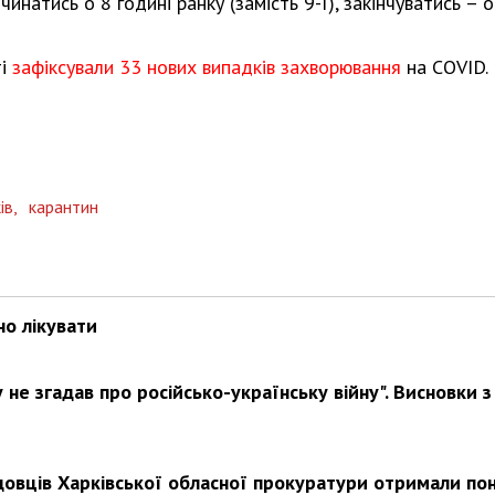
натись о 8 годині ранку (замість 9-ї), закінчуватись – о
ті
зафіксували 33 нових випадків захворювання
на COVID.
ів,
карантин
но лікувати
не згадав про російсько-українську війну". Висновки з
довців Харківської обласної прокуратури отримали по