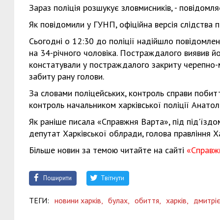
Зараз поліція розшукує зловмисників, - повідомл
Як повідомили у ГУНП, офіційна версія слідства 
Сьогодні о 12:30 до поліції надійшло повідомле
на 34-річного чоловіка. Постраждалого виявив йог
констатували у постраждалого закриту черепно-м
забиту рану голови.
За словами поліцейських, контроль справи поби
контроль начальником харківської поліції Анатол
Як раніше писала «Справжня Варта», під під'їзд
депутат Харківської облради, голова правління Х
Більше новин за темою читайте на сайті
«Справж
Поширити
Твітнути
ТЕГИ:
новини харків,
булах,
обиття,
харків,
дмитрі