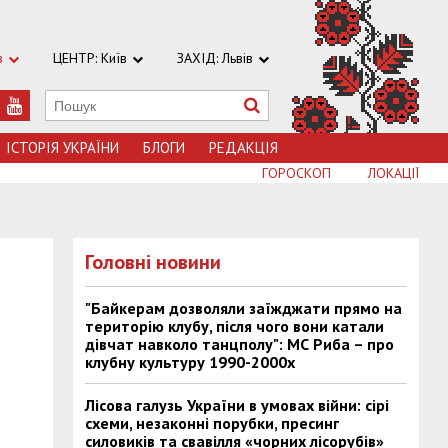
в
ЦЕНТР: Київ
ЗАХІД: Львів
ІСТОРІЯ УКРАЇНИ
БЛОГИ
РЕДАКЦІЯ
ГОРОСКОП
ЛОКАЦІЇ
Головні новини
"Байкерам дозволяли заїжджати прямо на
територію клубу, після чого вони катали
дівчат навколо танцполу": МС Риба – про
клубну культуру 1990-2000х
Лісова галузь України в умовах війни: сірі
схеми, незаконні порубки, пресинг
силовиків та свавілля «чорних лісорубів»