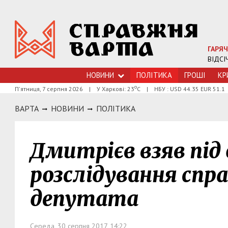
ГАРЯЧ
ВІДСІ
НОВИНИ
ПОЛІТИКА
ГРОШI
КР
о
П'ятниця, 7 серпня 2026
|
У Харкові: 23
С
|
НБУ : USD 44.35 EUR 51.1
ВАРТА
НОВИНИ
ПОЛIТИКА
Дмитрієв взяв під
розслідування спр
депутата
Середа, 30 серпня 2017, 14:22