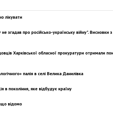
но лікувати
Харковом ширяться добрі вчи
не згадав про російсько-українську війну". Висновки з
довців Харківської обласної прокуратури отримали по
логічного» палія в селі Велика Данилівка
я в покоління, яке відбудує країну
 що відомо