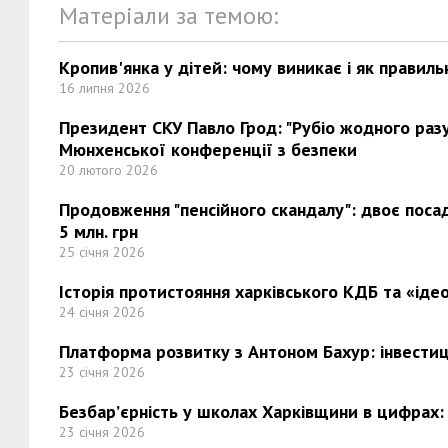
Матеріали за темою:
Кропив'янка у дітей: чому виникає і як правиль
16 липня 2026
Президент СКУ Павло Грод: "Рубіо жодного разу 
Мюнхенської конференції з безпеки
20 лютого 2026
Продовження "пенсійного скандалу": двоє поса
5 млн. грн
25 січня 2026
Історія протистояння харківського КДБ та «ідео
24 січня 2026
Платформа розвитку з Антоном Бахур: інвестиці
23 січня 2026
Безбар’єрність у школах Харківщини в цифрах:
23 січня 2026