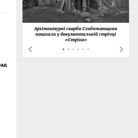
нки
Архітектурні скарби Слобожанщини
показали у документальній стрічці
«Стріха»
над