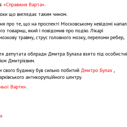
яє
«Справжня Варта»
.
поки що виглядає таким чином.
ння про те, що на проспекті Московському невідомі напал
о товариш, який і повідомив про подію. Лікарі
озкову травму, струс головного мозку, переломи ребер,
ття депутата облради Дмитра Булаха взято під особисти
ієм Дмитрієвим.
ом свого будинку був сильно побитий
Дмитро Булах
,
арківського антикорупційного центру.
ньої Варти»
.
єв