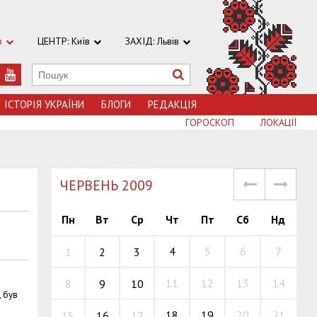
в
ЦЕНТР: Київ
ЗАХІД: Львів
ІСТОРІЯ УКРАЇНИ
БЛОГИ
РЕДАКЦІЯ
ГОРОСКОП
ЛОКАЦІЇ
ЧЕРВЕНЬ 2009
Пн
Вт
Ср
Чт
Пт
Сб
Нд
4
5
6
7
1
2
3
11
12
13
14
8
9
10
, був
18
19
20
21
15
16
17