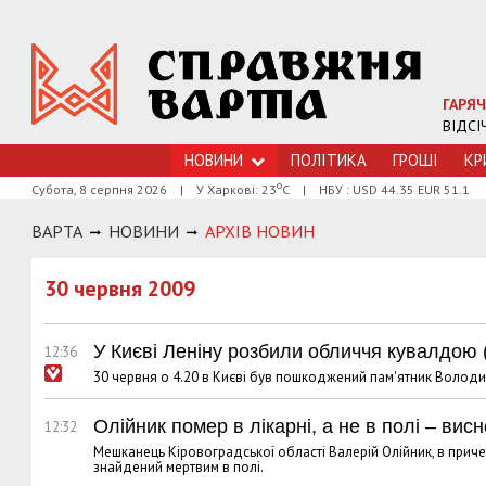
ГАРЯЧ
ВІДСІ
НОВИНИ
ПОЛІТИКА
ГРОШI
КР
о
Субота, 8 серпня 2026
|
У Харкові: 23
С
|
НБУ : USD 44.35 EUR 51.1
ВАРТА
НОВИНИ
АРХIВ НОВИН
30 червня 2009
У Києві Леніну розбили обличчя кувалдою
12:36
30 червня о 4.20 в Києві був пошкоджений пам'ятник Володи
Олійник помер в лікарні, а не в полі – ви
12:32
Мешканець Кіровоградської області Валерій Олійник, в приче
знайдений мертвим в полі.