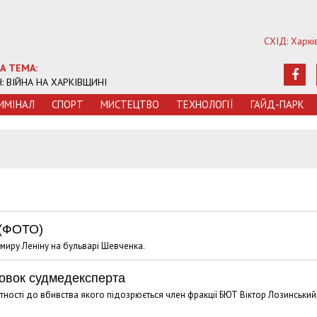
СХІД: Харкі
А ТЕМА:
Ч: ВІЙНА НА ХАРКІВЩИНІ
ИМIНАЛ
СПОРТ
МИСТЕЦТВО
ТЕХНОЛОГIЇ
ГАЙД-ПАРК
 (ФОТО)
миру Леніну на бульварі Шевченка.
сновок судмедексперта
тності до вбивства якого підозрюється член фракції БЮТ Віктор Лозинський