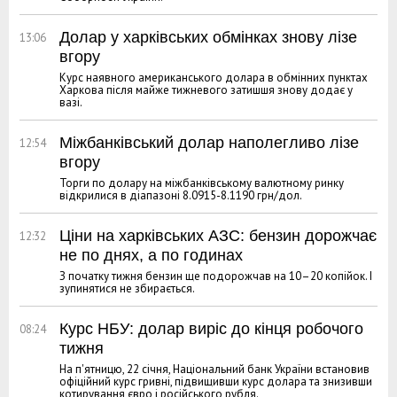
Долар у харківських обмінках знову лізе
13:06
вгору
Курс наявного американського долара в обмінних пунктах
Харкова після майже тижневого затишшя знову додає у
вазі.
Міжбанківський долар наполегливо лізе
12:54
вгору
Торги по долару на міжбанківському валютному ринку
відкрилися в діапазоні 8.0915-8.1190 грн/дол.
Ціни на харківських АЗС: бензин дорожчає
12:32
не по днях, а по годинах
З початку тижня бензин ще подорожчав на 10–20 копійок. І
зупинятися не збирається.
Курс НБУ: долар виріс до кінця робочого
08:24
тижня
На п'ятницю, 22 січня, Національний банк України встановив
офіційний курс гривні, підвищивши курс долара та знизивши
котирування євро і російського рубля.