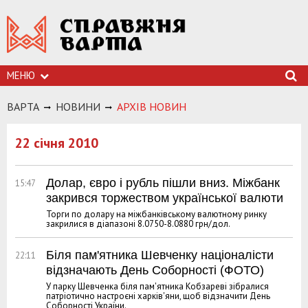
МЕНЮ
ВАРТА
НОВИНИ
АРХIВ НОВИН
22 січня 2010
Долар, євро і рубль пішли вниз. Міжбанк
15:47
закрився торжеством української валюти
Торги по долару на міжбанківському валютному ринку
закрилися в діапазоні 8.0750-8.0880 грн/дол.
Біля пам'ятника Шевченку націоналісти
22:11
відзначають День Соборності (ФОТО)
У парку Шевченка біля пам'ятника Кобзареві зібралися
патріотично настроєні харків'яни, щоб відзначити День
Соборності України.