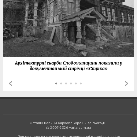
Архітектурні скарби Слобожанщини показали у
документальній стрічці «Стріха»
Останні новини Харкова України за сьогодні
© 2007-2026 varta.com.ua
При повному чи частковому використанні матеріалів сайту