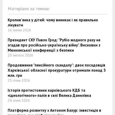
Матеріали за темою:
Кропив'янка у дітей: чому виникає і як правильно
лікувати
16 липня 2026
Президент СКУ Павло Грод: "Рубіо жодного разу не
згадав про російсько-українську війну". Висновки з
Мюнхенської конференції з безпеки
20 лютого 2026
Продовження "пенсійного скандалу": двоє посадовців
Харківської обласної прокуратури отримали понад 5
млн. грн
25 січня 2026
Історія протистояння харківського КДБ та
«ідеологічного» палія в селі Велика Данилівка
24 січня 2026
Платформа розвитку з Антоном Бахур: інвестиція в