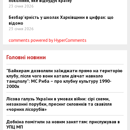
покоління, яке відбудує країну
23 січня 2026
Безбар’єрність у школах Харківщини в цифрах: що
відомо
23 січня 2026
comments powered by HyperComments
Головні новини
"Байкерам дозволяли заїжджати прямо на територію
клубу, після чого вони катали дівчат навколо
танцполу": МС Риба – про клубну культуру 1990-
2000х
Лісова галузь України в умовах війни: сірі схеми,
незаконні порубки, пресинг силовиків та свавілля
«чорних лісорубів»
Добкіна помітили за новим заняттям: прислужував в
УПЦ МП