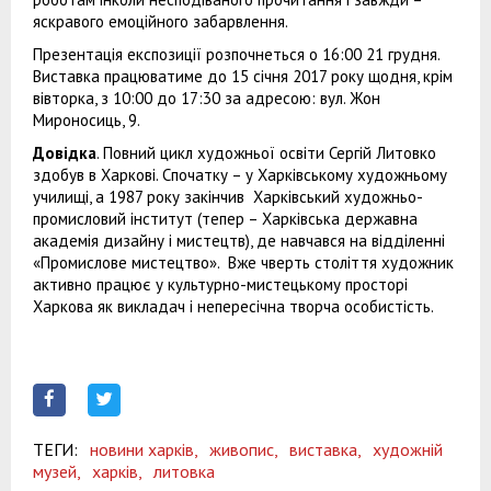
яскравого емоційного забарвлення.
Презентація експозиції розпочнеться о 16:00 21 грудня.
Виставка працюватиме до 15 січня 2017 року щодня, крім
вівторка, з 10:00 до 17:30 за адресою: вул. Жон
Мироносиць, 9.
Довідка
. Повний цикл художньої освіти Сергій Литовко
здобув в Харкові. Спочатку – у Харківському художньому
училищі, а 1987 року закінчив Харківський художньо-
промисловий інститут (тепер – Харківська державна
академія дизайну і мистецтв), де навчався на відділенні
«Промислове мистецтво». Вже чверть століття художник
активно працює у культурно-мистецькому просторі
Харкова як викладач і непересічна творча особистість.
ТЕГИ:
новини харків,
живопис,
виставка,
художній
музей,
харків,
литовка