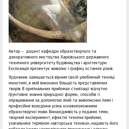
Автор – доцент кафедри образотворчого та
декоративного мистецтва Харківського державного
технічного університету будівництва і архітектури.
Експозиція презентує живопис і графіку останніх років.
Художник залишається вірним своїй улюблений техніці
монотипії, в якій виконано більшість представлених
творів. В оригінальних прийомах стилізації відчутно
ґрунтовне знання природної форми, способів її
опрацювання за допомогою ліній та живописних плям і
професійне володіння усіма основоположними
образотворчої мови. Винахідливість у поданні теми,
творчий експеримент, ефектні технічні прийоми,
узагальнені терміном «авторська техніка», надають його
роботам інколи несподіваного прочитання і завжди –