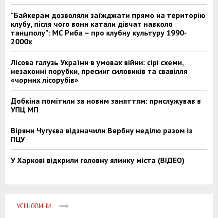
"Байкерам дозволяли заїжджати прямо на територію
клубу, після чого вони катали дівчат навколо
танцполу": МС Риба – про клубну культуру 1990-
2000х
Лісова галузь України в умовах війни: сірі схеми,
незаконні порубки, пресинг силовиків та свавілля
«чорних лісорубів»
Добкіна помітили за новим заняттям: прислужував в
УПЦ МП
Віряни Чугуєва відзначили Вербну неділю разом із
ПЦУ
У Харкові відкрили головну ялинку міста (ВІДЕО)
УСІ НОВИНИ