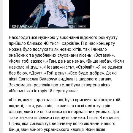
Насолодитися музикою у виконанні відомого рок-гурту
прийшло близько 40 тисяч харків’ян. Під час концерту
можна було послухати як нових хітів, так і чимало
знайомих та улюблених слухачами пісень: «Вставай»,
«Коли тобі важко», «Там, де нас нема», «Вище неба», «Коли
навколо ні душі», «Незалежність», «Стріляй», «Я не здамся
без бою», «Друг», «Той день», «Все буде добре». Деякі
пісні Святослав Вакарчук виділив із широкого загалу.
Зокрема, він розповів про те, як була створена пісня
«Мить» і яка історія їй передувала:
«Пісня, яку я зараз заспіваю, була присвячена конкретній
людині, – згадував він, – колись в госпіталі я зустрів
хлопця, який не міг би вижити в нормальних умовах. Про
таке знімають фільми і пишуть книжки. І пісні. Я написав.
Пісню, яка символізує величезну волю людини, нашого
бійця, звичайного українського хлопця. Який після