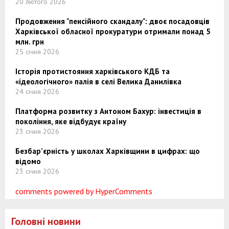
20 лютого 2026
Продовження "пенсійного скандалу": двоє посадовців
Харківської обласної прокуратури отримали понад 5
млн. грн
25 січня 2026
Історія протистояння харківського КДБ та
«ідеологічного» палія в селі Велика Данилівка
24 січня 2026
Платформа розвитку з Антоном Бахур: інвестиція в
покоління, яке відбудує країну
23 січня 2026
Безбар’єрність у школах Харківщини в цифрах: що
відомо
23 січня 2026
comments powered by HyperComments
Головні новини