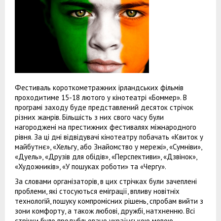
Фестиваль короткометражних ірландських фільмів
проходитиме 15-18 лютого у кінотеатрі «Боммер». В
програмі заходу буде представлений десяток стрічок
різних жанрів. Більшість з них свого часу були
нагороджені на престижних фестивалях міжнародного
рівня. За ці дні відвідувачі кінотеатру побачать «Квиток у
майбутнє», «Хельгу, або Знайомство у мережі», «Сумніви»,
«Дуель», «Друзів для обідів», «Перспективи», «Дзвінок»,
«Художників», «У пошуках роботи» та «Чергу».
За словами організаторів, в цих стрічках були зачеплені
проблеми, які стосуються еміграції, впливу новітніх
технологій, пошуку компромісних рішень, спробам вийти з
зони комфорту, а також любові, дружбі, натхненню. Всі
стрічки було продубльовано українською мовою.