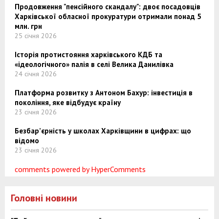
Продовження "пенсійного скандалу": двоє посадовців
Харківської обласної прокуратури отримали понад 5
млн. грн
25 січня 2026
Історія протистояння харківського КДБ та
«ідеологічного» палія в селі Велика Данилівка
24 січня 2026
Платформа розвитку з Антоном Бахур: інвестиція в
покоління, яке відбудує країну
23 січня 2026
Безбар’єрність у школах Харківщини в цифрах: що
відомо
23 січня 2026
comments powered by HyperComments
Головні новини