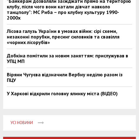
"Байкерам дозволяли заїжджати прямо на територію
клубу, після чого вони катали дівчат навколо
танцполу": МС Риба – про клубну культуру 1990-
2000х
Лісова галузь України в умовах війни: сірі схеми,
незаконні порубки, пресинг силовиків та свавілля
«чорних лісорубів»
Добкіна помітили за новим заняттям: прислужував в
УПЦ МП
Віряни Чугуєва відзначили Вербну неділю разом із
ПЦУ
У Харкові відкрили головну ялинку міста (ВІДЕО)
УСІ НОВИНИ