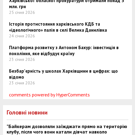
Харківської обласної прокуратури отримали понад 5
млн. грн
25 січня 2026
Історія протистояння харківського КДБ та
«ідеологічного» палія в селі Велика Данилівка
24 січня 2026
Платформа розвитку з Антоном Бахур: інвестиція в
покоління, яке відбудує країну
23 січня 2026
Безбар’єрність у школах Харківщини в цифрах: що
відомо
23 січня 2026
comments powered by HyperComments
Головні новини
"Байкерам дозволяли заїжджати прямо на територію
клубу, після чого вони катали дівчат навколо