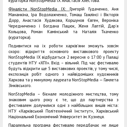
кураторка NonStopMedia IX Анастасія Хлестова.
Фіналісти NonStopMedia IX:
Григорій Гудаченко, Аня
Мананкіна, Іра Водолажченко, Томаш Гажлінсі і Вікторія
Дорр, Анастасія Худякова, Коршунов Євген, Вероніка
Чередниченко і Богдана Пацюк, Женя Лаптій, Дар’я
Кольцова, Роман Камінський та Наталія Ткаченко
(кураторка).
Подивитися на їх роботи харків'яни зможуть зовсім
скоро: відкриття основного виставкового проекту
NonStopMedia IX відбудеться 2 вересня о 17:00 у Палаці
студентів НТУ «ХПІ». Вхід – вільний. Під час фестивалю
будуть відкрити ще 5 виставкових проектів, у тому числі,
експозиція робіт одного з найвідоміших художників
Харкова та у минулому лауреата NonStopMedia — Гамлета
Зінківського.
NonStopMedia – бієнале молодіжного мистецтва, тому
знаковим цього року є те, що до партнерства з
фестивалем долучилися одні з найбільших вишів міста:
НТУ «Харківський Політехнічний Інститут», Харківський
Національний Економічний Університет ім. Кузнеця.
Паралельна програма фестивалю передбачає не лише