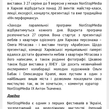
виставки. З 27 серпня до 9 вересня у межах NonStopMedia
в Харкові відбудеться понад 20 івентів: майстер-класи,
лекції, екскурсії, концерти, презентації та вже традиційна
«Ніч перформансу».
«Заходи паралельної програми NonStopMedia
відбуватимуться кожного дня. Відкрита програма
розпочнеться 27 серпня. Вона стартує з презентації
меблів з квартири одіозного для Харкова персонажа –
Олега Мітасова - і вистави театру «Арабески». Щодо
презентації, команді Харківської муніципальної галереї
вдалося дістати фрагменти меблів з квартири Мітасова з
його написами, а також родинні фотографії. Цікавою
також буде виставка у ХНЕУ . Це досить незвичайний
експеримент колаборації молодих художників Ольги
Бабак і Олександра Краплі, яких пустили в один з
найбільших вишів міста і дозволили показувати своє
мистецтво так, як їм хочеться», - коментує куратор
NonStopMedia ІХ Антон Ткаченко.
Довідка
NonStopMedia є одним з перших фестивалів в Україні,
зосереджений на молодіжному мистецтві (перший