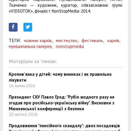
Ткаченко — художник, куратор, співзасновник групи
«VIDSOTOK», фіналіст NonStopMedia-2014.
ТЕГИ:
новини харків,
мистецтво,
фестиваль,
харків,
муніципальна галерея,
nonstopmedia
Матеріали за темою:
Кропив'янка у дітей: чому виникає і як правильно
лікувати
16 липня 2026
Президент СКУ Павло Грод: "Рубіо жодного разу не
згадав про російсько-українську війну". Висновки з
Мюнхенської конференції з безпеки
20 лютого 2026
Продовження "пенсійного скандалу": двоє посадовців