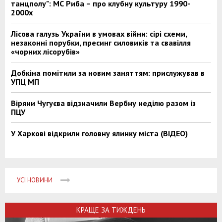
танцполу": МС Риба – про клубну культуру 1990-
2000х
Лісова галузь України в умовах війни: сірі схеми,
незаконні порубки, пресинг силовиків та свавілля
«чорних лісорубів»
Добкіна помітили за новим заняттям: прислужував в
УПЦ МП
Віряни Чугуєва відзначили Вербну неділю разом із
ПЦУ
У Харкові відкрили головну ялинку міста (ВІДЕО)
УСІ НОВИНИ
КРАЩЕ ЗА ТИЖДЕНЬ