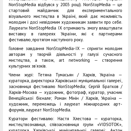
NonStopMedia відбувся у 2003 році). NonStopMedia — це
стартовий майданчик для експериментального
візуального мистецтва в Україні, який дає можливість
молодим і досі невідомим художникам заявити про себе.
Лауреати NonStopMedia IX отримають змогу влаштувати
виставку в галереях України, які є партнерами
фестивалю, протягом наступного року.
Головне завдання NonStopMedia-IX — сприяти молодим
авторам у творчій діяльності у галузі сучасного
мистецтва, а також, аrt networking — створення
культурних зв’язків.
Члени журі: Тетяна Тумасьян / Харків, Україна —
кураторка, директорка Харківської муніципальної галереї,
засновниця фестивалю NonStopMedia; Сергій Братков /
Харків-Москва — художник, фотограф, куратор, учасник
Венеційської бієнале; Роман Мінін / Харків, Україна —
художник, переможець і лауреат міжнародних арт-
форумів, лауреат NonStopMedia.
Куратори фестивалю: Настя Хлестова — кураторка,
мистецтвознавиця, співзасновниця групи «VIDSOTOK»,
кураторка Харківської муніципальної галереї; Антон