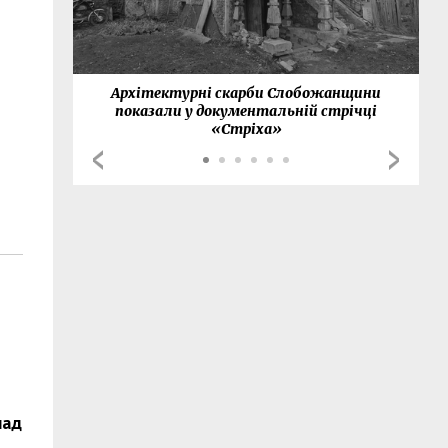
нки
Архітектурні скарби Слобожанщини
показали у документальній стрічці
«Стріха»
над