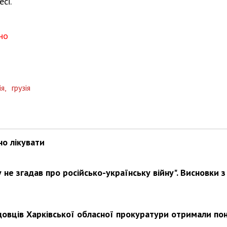
сі.
но
Харковом ширяться добрі вчи
ія,
грузія
но лікувати
не згадав про російсько-українську війну". Висновки з
довців Харківської обласної прокуратури отримали по