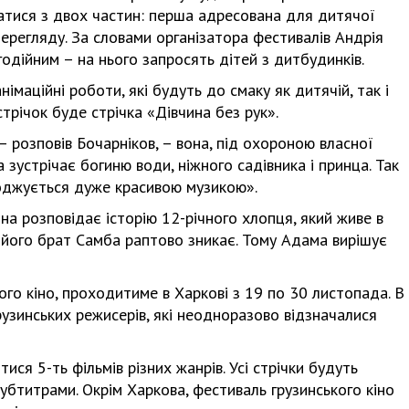
атися з двох частин: перша адресована для дитячої
перегляду. За словами організатора фестивалів Андрія
годійним – на нього запросять дітей з дитбудинків.
маційні роботи, які будуть до смаку як дитячій, так і
трічок буде стрічка «Дівчина без рук».
– розповів Бочарніков, – вона, під охороною власної
а зустрічає богиню води, ніжного садівника і принца. Так
оводжується дуже красивою музикою».
на розповідає історію 12-річного хлопця, який живе в
у його брат Самба раптово зникає. Тому Адама вирішує
го кіно, проходитиме в Харкові з 19 по 30 листопада. В
узинських режисерів, які неодноразово відзначалися
ся 5-ть фільмів різних жанрів. Усі стрічки будуть
убтитрами. Окрім Харкова, фестиваль грузинського кіно