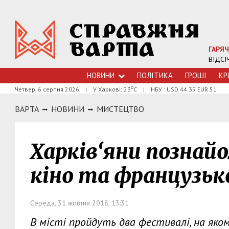
ГАРЯЧ
ВІДСІ
НОВИНИ
ПОЛІТИКА
ГРОШI
КР
о
Четвер, 6 серпня 2026
|
У Харкові: 23
С
|
НБУ : USD 44.35 EUR 51
ВАРТА
НОВИНИ
МИСТЕЦТВО
Харків‘яни познай
кіно та французьк
Середа, 31 жовтня 2018, 13:31
В місті пройдуть два фестивалі, на як