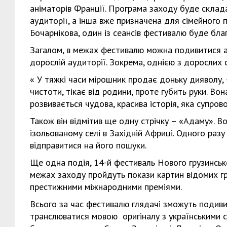
аніматорів Франції. Програма заходу буде склад
аудиторії, а інша вже призначена для сімейного 
Бочарнікова, один із сеансів фестивалю буде бла
Загалом, в межах фестивалю можна подивитися ані
дорослій аудиторії. Зокрема, однією з дорослих с
« У тяжкі часи мірошник продає доньку дияволу, 
чистоти, тікає від родини, проте губить руки. Вон
розвивається чудова, красива історія, яка супр
Також він відмітив ще одну стрічку – «Адаму». Во
ізольованому селі в Західній Африці. Одного раз
відправитися на його пошуки.
Ще одна подія, 14-й фестиваль Нового грузинсько
межах заходу пройдуть покази картин відомих гр
престижними міжнародними преміями.
Всього за час фестивалю глядачі зможуть подивити
транслюватися мовою оригіналу з українськими с