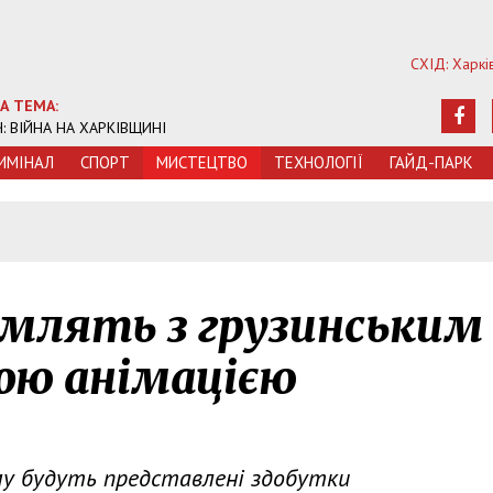
СХІД: Харкі
А ТЕМА:
Ч: ВІЙНА НА ХАРКІВЩИНІ
ИМIНАЛ
СПОРТ
МИСТЕЦТВО
ТЕХНОЛОГIЇ
ГАЙД-ПАРК
омлять з грузинським
ою анімацією
ому будуть представлені здобутки