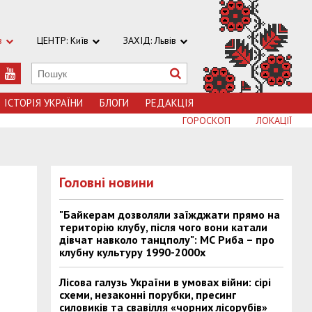
в
ЦЕНТР: Київ
ЗАХІД: Львів
ІСТОРІЯ УКРАЇНИ
БЛОГИ
РЕДАКЦІЯ
ГОРОСКОП
ЛОКАЦІЇ
Головні новини
"Байкерам дозволяли заїжджати прямо на
територію клубу, після чого вони катали
дівчат навколо танцполу": МС Риба – про
клубну культуру 1990-2000х
Лісова галузь України в умовах війни: сірі
схеми, незаконні порубки, пресинг
силовиків та свавілля «чорних лісорубів»