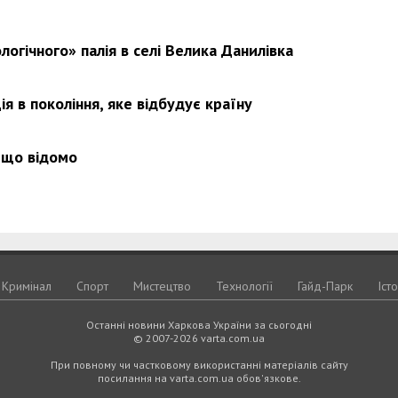
логічного» палія в селі Велика Данилівка
я в покоління, яке відбудує країну
 що відомо
Кримiнал
Спорт
Мистецтво
Технологiї
Гайд-Парк
Іст
Останні новини Харкова України за сьогодні
© 2007-2026 varta.com.ua
При повному чи частковому використанні матеріалів сайту
посилання на varta.com.ua обов'язкове.