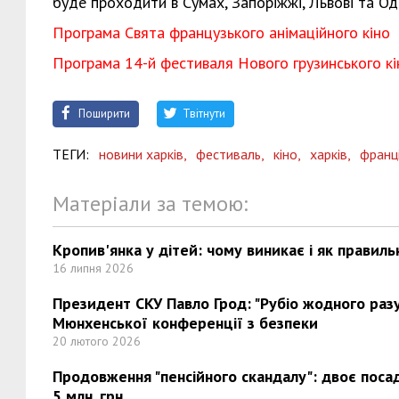
буде проходити в Сумах, Запоріжжі, Львові та Оде
Програма Свята французького анімаційного кіно
Програма 14-й фестиваля Нового грузинського кі
Поширити
Твітнути
ТЕГИ:
новини харків,
фестиваль,
кіно,
харків,
франц
Матеріали за темою:
Кропив'янка у дітей: чому виникає і як правиль
16 липня 2026
Президент СКУ Павло Грод: "Рубіо жодного разу 
Мюнхенської конференції з безпеки
20 лютого 2026
Продовження "пенсійного скандалу": двоє поса
5 млн. грн