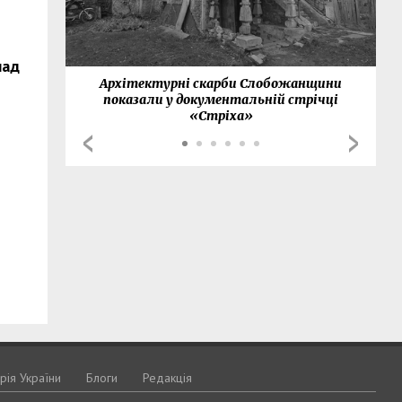
над
нки
Архітектурні скарби Слобожанщини
показали у документальній стрічці
«Стріха»
орія України
Блоги
Редакція