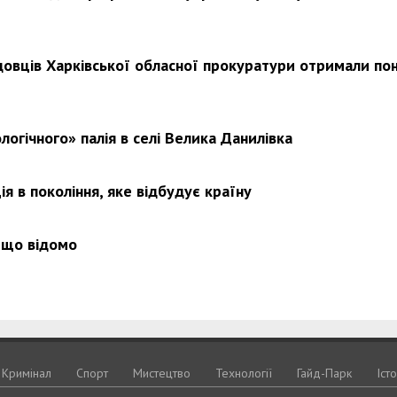
довців Харківської обласної прокуратури отримали по
Харковом ширяться добрі вчи
логічного» палія в селі Велика Данилівка
я в покоління, яке відбудує країну
 що відомо
Кримiнал
Спорт
Мистецтво
Технологiї
Гайд-Парк
Іст