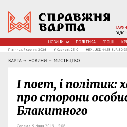
ГАРЯЧ
ВІДСІ
НОВИНИ
ПОЛІТИКА
ГРОШI
КР
о
П'ятниця, 7 серпня 2026
|
У Харкові: 23
С
|
НБУ : USD 44.35 EUR 50.9
ВАРТА
НОВИНИ
МИСТЕЦТВО
І поет, і політик:
про сторони особи
Блакитного
Середа, 9 січня 2019, 15:08