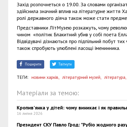
Захід розпочнеться о 19.00. За словами організа
здійснила значний вплив на літературне життя Хар
ролі державного діяча також може стати предме
Представники ЛітМузею розкажуть, чому революці
чином «політик Блакитний убив у собі поета Елла
Відвідувачі дізнаються про підпільний побут тих 
також спробують улюблені ласощі іменинника.
Поширити
Твітнути
ТЕГИ:
новини харків,
літературний музей,
література
Матеріали за темою:
Кропив'янка у дітей: чому виникає і як правиль
16 липня 2026
Президент СКУ Павло Грод: "Рубіо жодного разу 