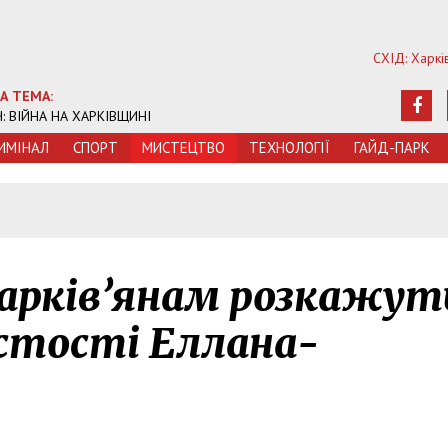
СХІД: Харкі
А ТЕМА:
Ч: ВІЙНА НА ХАРКІВЩИНІ
ИМIНАЛ
СПОРТ
МИСТЕЦТВО
ТЕХНОЛОГIЇ
ГАЙД-ПАРК
5
 харків’янам розкажут
стості Еллана-