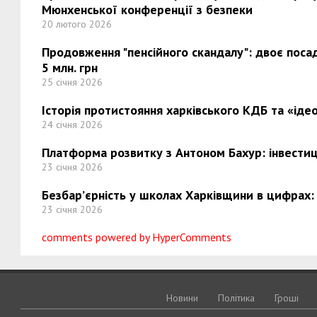
Мюнхенської конференції з безпеки
20 лютого 2026
Продовження "пенсійного скандалу": двоє поса
5 млн. грн
25 січня 2026
Історія протистояння харківського КДБ та «ідео
24 січня 2026
Платформа розвитку з Антоном Бахур: інвестиці
23 січня 2026
Безбар’єрність у школах Харківщини в цифрах:
23 січня 2026
comments powered by HyperComments
Новини
Політика
Грошi