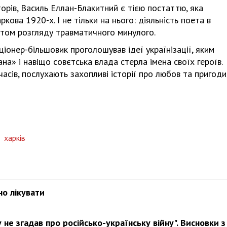
торів, Василь Еллан-Блакитний є тією постаттю, яка
кова 1920-х. І не тільки на нього: діяльність поета в
том розгляду травматичного минулого.
онер-більшовик проголошував ідеї українізації, яким
на» і навіщо совєтська влада стерла імена своїх героїв.
часів, послухають захопливі історії про любов та пригоди
,
харків
но лікувати
не згадав про російсько-українську війну". Висновки з