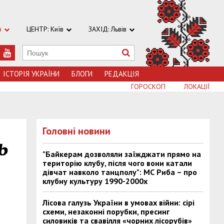
в
ЦЕНТР: Київ
ЗАХІД: Львів
ІСТОРІЯ УКРАЇНИ
БЛОГИ
РЕДАКЦІЯ
ГОРОСКОП
ЛОКАЦІЇ
Головні новини
ь
"Байкерам дозволяли заїжджати прямо на
територію клубу, після чого вони катали
дівчат навколо танцполу": МС Риба – про
клубну культуру 1990-2000х
Лісова галузь України в умовах війни: сірі
схеми, незаконні порубки, пресинг
силовиків та свавілля «чорних лісорубів»