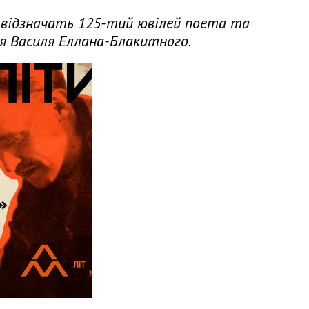
а відзначать 125-тий ювілей поета та
я Василя Еллана-Блакитного.