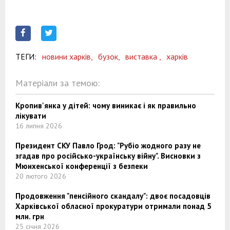
ТЕГИ:
новини харків,
бузок,
виставка ,
харків
Матеріали за темою:
Кропив'янка у дітей: чому виникає і як правильно
лікувати
16 липня 2026
Президент СКУ Павло Грод: "Рубіо жодного разу не
згадав про російсько-українську війну". Висновки з
Мюнхенської конференції з безпеки
20 лютого 2026
Продовження "пенсійного скандалу": двоє посадовців
Харківської обласної прокуратури отримали понад 5
млн. грн
25 січня 2026