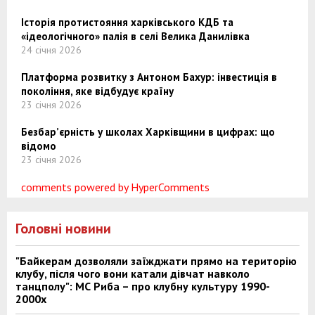
Історія протистояння харківського КДБ та
«ідеологічного» палія в селі Велика Данилівка
24 січня 2026
Платформа розвитку з Антоном Бахур: інвестиція в
покоління, яке відбудує країну
23 січня 2026
Безбар’єрність у школах Харківщини в цифрах: що
відомо
23 січня 2026
comments powered by HyperComments
Головні новини
"Байкерам дозволяли заїжджати прямо на територію
клубу, після чого вони катали дівчат навколо
танцполу": МС Риба – про клубну культуру 1990-
2000х