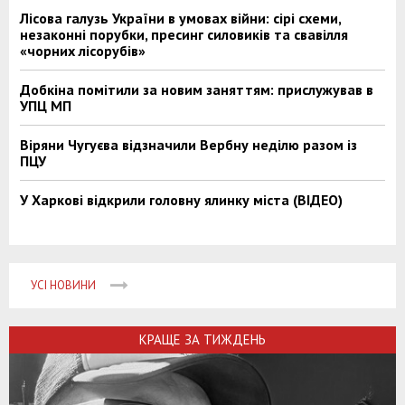
Лісова галузь України в умовах війни: сірі схеми,
незаконні порубки, пресинг силовиків та свавілля
«чорних лісорубів»
Добкіна помітили за новим заняттям: прислужував в
УПЦ МП
Віряни Чугуєва відзначили Вербну неділю разом із
ПЦУ
У Харкові відкрили головну ялинку міста (ВІДЕО)
УСІ НОВИНИ
КРАЩЕ ЗА ТИЖДЕНЬ