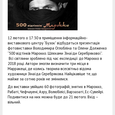
12 лютого о 17:30 в приміщення інформаційно-
виставкового центру “Бузок” відбудеться презентація
фотовиставки Володимира Оглобліна та Олени Долженко
“500 відтінків Марокко. Шляхами Зінаїди Серебрякової”.
Всі світлини зроблено під час експедиції до Марокко в
2018 році. Автори змогли визначити три місця в
Марракеші, де колись творила всесвітньо відома
художниця Зінаїда Серебрякова. Найцікавіше те, що
майже за сотню років не змінилися.
До виставки увійшло 60 фотографій, знятих в Марокко,
Рабаті, Чефчауені, Азру, Волюбілісі, Варзазаті, Ес-Сувейрі.
Подивитися на них можна буде до 21 лютого. Вхід –
вільний.