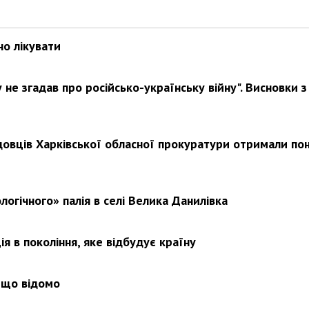
но лікувати
Харковом ширяться добрі вчи
не згадав про російсько-українську війну". Висновки з
довців Харківської обласної прокуратури отримали по
логічного» палія в селі Велика Данилівка
я в покоління, яке відбудує країну
 що відомо