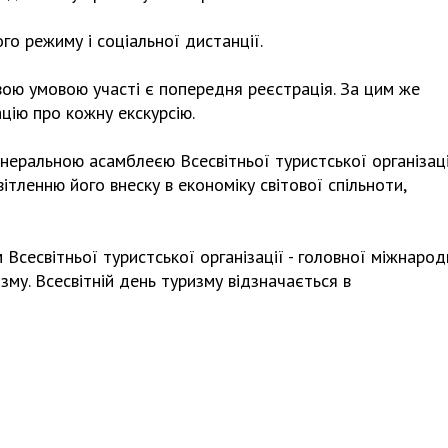
о режиму і соціальної дистанції.
вою умовою участі є попередня реєстрація. За цим же
ію про кожну екскурсію.
енеральною асамблеєю Всесвітньої туристської організаці
ітленню його внеску в економіку світової спільноти,
 Всесвітньої туристської організації - головної міжнарод
зму. Всесвітній день туризму відзначається в