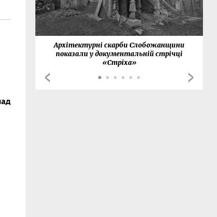
нки
Архітектурні скарби Слобожанщини
показали у документальній стрічці
«Стріха»
над