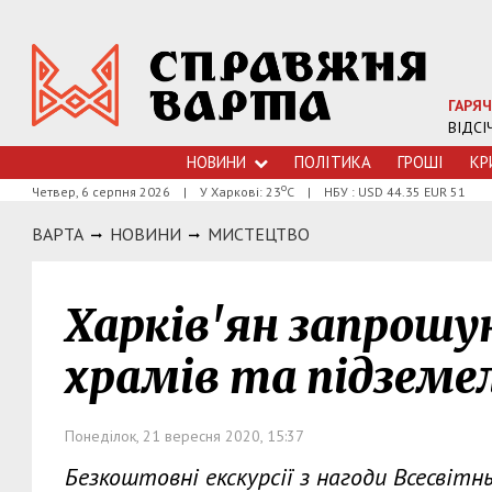
ГАРЯЧ
ВІДСІ
НОВИНИ
ПОЛІТИКА
ГРОШI
КР
о
Четвер, 6 серпня 2026
|
У Харкові: 23
С
|
НБУ : USD 44.35 EUR 51
ВАРТА
НОВИНИ
МИСТЕЦТВО
Харків'ян запрошую
храмів та підземе
Понеділок, 21 вересня 2020, 15:37
Безкоштовні екскурсії з нагоди Всесвіт