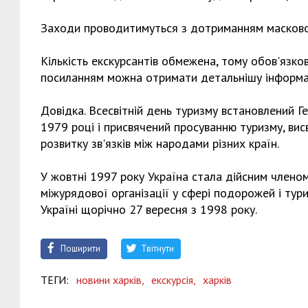
Заходи проводитимуться з дотриманням масковог
Кількість екскурсантів обмежена, тому обов'язко
посиланням можна отримати детальнішу інформац
Довідка. Всесвітній день туризму встановлений Г
1979 році і присвячений просуванню туризму, висв
розвитку зв'язків між народами різних країн.
У жовтні 1997 року Україна стала дійсним членом
міжурядової організації у сфері подорожей і тури
Україні щорічно 27 вересня з 1998 року.
Поширити
Твітнути
ТЕГИ:
новини харків,
екскурсія,
харків