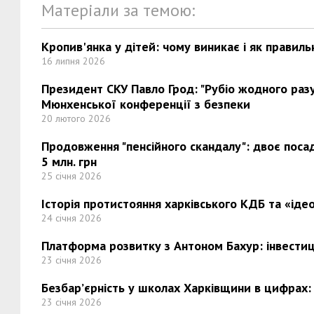
Матеріали за темою:
Кропив'янка у дітей: чому виникає і як правиль
16 липня 2026
Президент СКУ Павло Грод: "Рубіо жодного разу 
Мюнхенської конференції з безпеки
20 лютого 2026
Продовження "пенсійного скандалу": двоє поса
5 млн. грн
25 січня 2026
Історія протистояння харківського КДБ та «ідео
24 січня 2026
Платформа розвитку з Антоном Бахур: інвестиці
23 січня 2026
Безбар’єрність у школах Харківщини в цифрах:
23 січня 2026