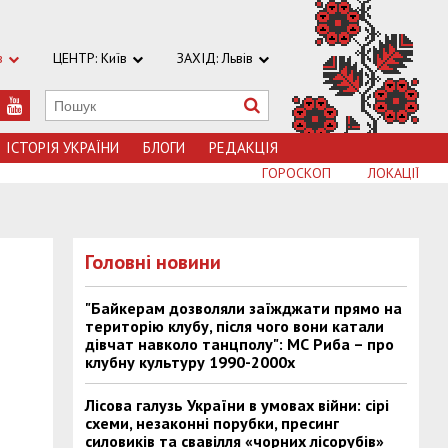
в
ЦЕНТР: Київ
ЗАХІД: Львів
ІСТОРІЯ УКРАЇНИ
БЛОГИ
РЕДАКЦІЯ
ГОРОСКОП
ЛОКАЦІЇ
Головні новини
"Байкерам дозволяли заїжджати прямо на
територію клубу, після чого вони катали
дівчат навколо танцполу": МС Риба – про
клубну культуру 1990-2000х
Лісова галузь України в умовах війни: сірі
схеми, незаконні порубки, пресинг
силовиків та свавілля «чорних лісорубів»