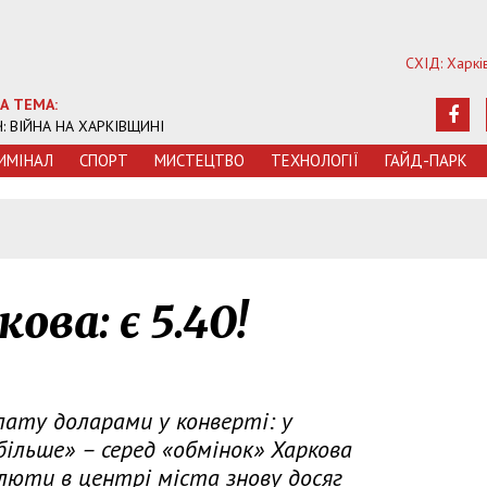
СХІД: Харкі
А ТЕМА:
Ч: ВІЙНА НА ХАРКІВЩИНІ
ИМIНАЛ
СПОРТ
МИСТЕЦТВО
ТЕХНОЛОГIЇ
ГАЙД-ПАРК
5
ова: є 5.40!
лату доларами у конверті: у
більше» – серед «обмінок» Харкова
люти в центрі міста знову досяг