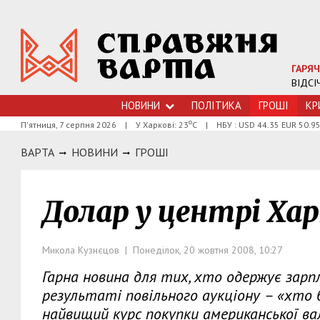
ГАРЯЧ
ВІДСІ
НОВИНИ
ПОЛІТИКА
ГРОШI
КР
о
П'ятниця, 7 серпня 2026
|
У Харкові: 23
С
|
НБУ : USD 44.35 EUR 50.9
ВАРТА
НОВИНИ
ГРОШI
Долар у центрі Харк
Микола Кузнєцов | Понеділок, 20 жовтня 2008, 10:27
Гарна новина для тих, хто одержує зарп
результаті повільного аукціону – «хто 
найвищий курс покупки американської ва