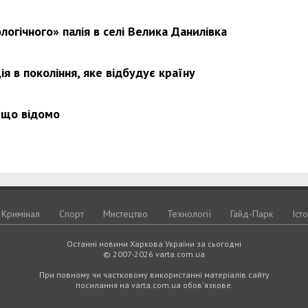
логічного» палія в селі Велика Данилівка
Харковом ширяться добрі вчи
я в покоління, яке відбудує країну
 що відомо
Кримiнал
Спорт
Мистецтво
Технологiї
Гайд-Парк
Іст
Останні новини Харкова України за сьогодні
© 2007-2026 varta.com.ua
При повному чи частковому використанні матеріалів сайту
посилання на varta.com.ua обов'язкове.