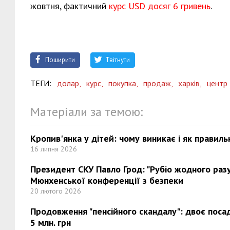
жовтня, фактичний
курс USD досяг 6 гривень
.
Поширити
Твітнути
ТЕГИ:
долар,
курс,
покупка,
продаж,
харків,
центр
Матеріали за темою:
Кропив'янка у дітей: чому виникає і як правиль
16 липня 2026
Президент СКУ Павло Грод: "Рубіо жодного разу 
Мюнхенської конференції з безпеки
20 лютого 2026
Продовження "пенсійного скандалу": двоє поса
5 млн. грн