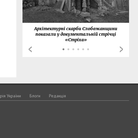
нки
Архітектурні скарби Слобожанщини
показали у документальній стрічці
«Стріха»
орія України
Блоги
Редакція