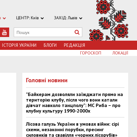
в
ЦЕНТР: Київ
ЗАХІД: Львів
ІСТОРІЯ УКРАЇНИ
БЛОГИ
РЕДАКЦІЯ
ГОРОСКОП
ЛОКАЦІЇ
Головні новини
"Байкерам дозволяли заїжджати прямо на
територію клубу, після чого вони катали
дівчат навколо танцполу": МС Риба – про
клубну культуру 1990-2000х
Лісова галузь України в умовах війни: сірі
схеми, незаконні порубки, пресинг
силовиків та свавілля «чорних лісорубів»