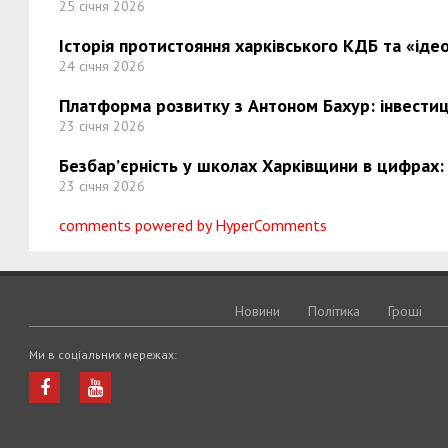
25 січня 2026
Історія протистояння харківського КДБ та «ідео
24 січня 2026
Платформа розвитку з Антоном Бахур: інвестиці
23 січня 2026
Безбар’єрність у школах Харківщини в цифрах:
23 січня 2026
comments powered by HyperComments
Новини
Політика
Грошi
Ми в соціальних мережах: