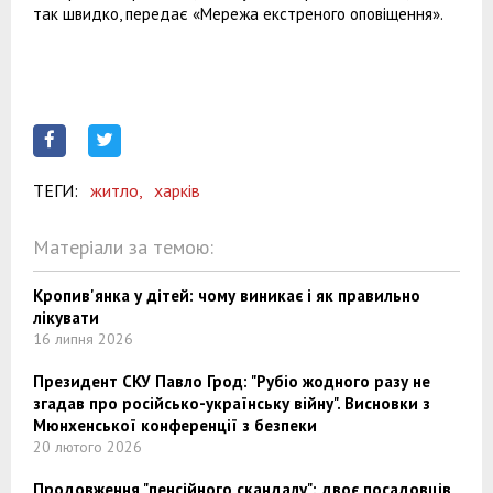
так швидко, передає «Мережа екстреного оповіщення».
ТЕГИ:
житло,
харків
Матеріали за темою:
Кропив'янка у дітей: чому виникає і як правильно
лікувати
16 липня 2026
Президент СКУ Павло Грод: "Рубіо жодного разу не
згадав про російсько-українську війну". Висновки з
Мюнхенської конференції з безпеки
20 лютого 2026
Продовження "пенсійного скандалу": двоє посадовців