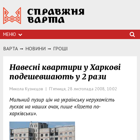
МЕНЮ
ВАРТА
НОВИНИ
ГРОШI
Навесні квартири у Харкові
подешевшають у 2 рази
Микола Кузнєцов | П'ятниця, 28 листопада 2008, 10:02
Мильний пузир цін на українську нерухомість
лускає на наших очах, пише «Газета по-
харківськи».