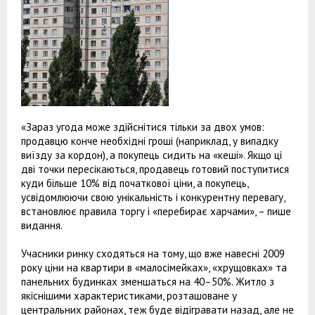
«Зараз угода може здійснітися тільки за двох умов:
продавцю конче необхідні гроші (наприклад, у випадку
виїзду за кордон), а покупець сидить на «кеші». Якщо ці
дві точки пересікаються, продавець готовий поступитися
куди більше 10% від початкової ціни, а покупець,
усвідомлюючи свою унікальність і конкурентну перевагу,
встановлює правила торгу і «перебирає харчами», – пише
видання.
Учасники ринку сходяться на тому, що вже навесні 2009
року ціни на квартири в «малосімейках», «хрущовках» та
панельних будинках зменшаться на 40–50%. Житло з
якіснішими характеристиками, розташоване у
центральних районах, теж буде відігравати назад, але не