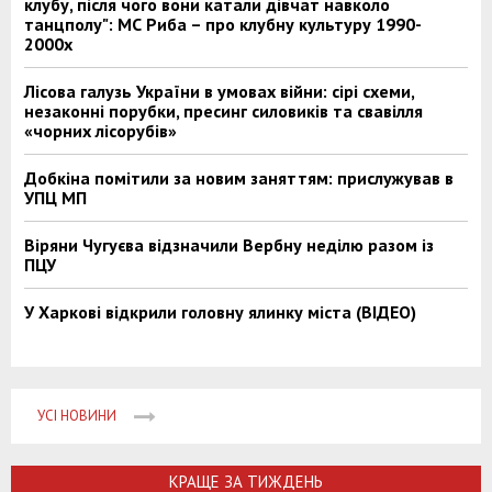
клубу, після чого вони катали дівчат навколо
танцполу": МС Риба – про клубну культуру 1990-
2000х
Лісова галузь України в умовах війни: сірі схеми,
незаконні порубки, пресинг силовиків та свавілля
«чорних лісорубів»
Добкіна помітили за новим заняттям: прислужував в
УПЦ МП
Віряни Чугуєва відзначили Вербну неділю разом із
ПЦУ
У Харкові відкрили головну ялинку міста (ВІДЕО)
УСІ НОВИНИ
КРАЩЕ ЗА ТИЖДЕНЬ