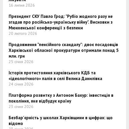
16 липня 2026
Президент СКУ Павло Грод: "Рубіо жодного разу не
згадав про російсько-українську війну". Висновки з
Мюнхенської конференції з безпеки
20 лютого 2026
Продовження "пенсійного скандалу": двоє посадовців
Харківської обласної прокуратури отримали понад 5
млн. грн
25 січня 2026
Історія протистояння харківського КДБ та
«ідеологічного» палія в селі Велика Данилівка
24 січня 2026
Платформа розвитку з Антоном Бахур: інвестиція в
покоління, яке відбудує країну
23 січня 2026
Безбар’єрність у школах Харківщини в цифрах: що
відомо