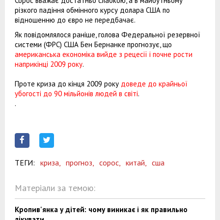
Сорос вважає достатньо слабкою, а в майбутньому
різкого падіння обмінного курсу долара США по
відношенню до євро не передбачає.
Як повідомлялося раніше, голова Федеральної резервної
системи (ФРС) США Бен Бернанке прогнозує, що
американська економіка вийде з рецесії і почне рости
наприкінці 2009 року
.
Проте криза до кінця 2009 року
доведе до крайньої
убогості до 90 мільйонів людей в світі
.
.
ТЕГИ:
криза,
прогноз,
сорос,
китай,
сша
Матеріали за темою:
Кропив'янка у дітей: чому виникає і як правильно
лікувати