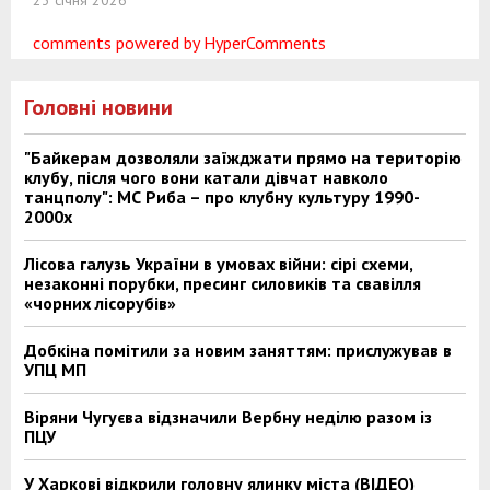
23 січня 2026
comments powered by HyperComments
Головні новини
"Байкерам дозволяли заїжджати прямо на територію
клубу, після чого вони катали дівчат навколо
танцполу": МС Риба – про клубну культуру 1990-
2000х
Лісова галузь України в умовах війни: сірі схеми,
незаконні порубки, пресинг силовиків та свавілля
«чорних лісорубів»
Добкіна помітили за новим заняттям: прислужував в
УПЦ МП
Віряни Чугуєва відзначили Вербну неділю разом із
ПЦУ
У Харкові відкрили головну ялинку міста (ВІДЕО)