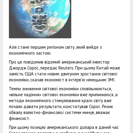
Азія стане першим регіоном світу, який вийде з
економічного застою.
Про це повідомив відомий американський інвестор
Джордж Сорос, передає Reuters. При цьому Китай може
замість США стати новим двигуном зростання світової
економіки, сказав економіст в інтерв'ю німецьким ЗМІ.
Темпи зниження світової економіки сповільнюються,
«вільне падіння» світової економіки вже припинилося, а
методи економічного стимулювання країн світу вже
почали давати результати, констатував Сорос. Ризик
обвалу валютно-фінансової системи минув, вважає
фінансист.
При цьому позицію американського долара в даний час