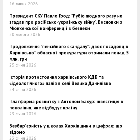
16 липня 2026
Президент СКУ Павло Грод: "Рубіо жодного разу не
згадав про російсько-українську війну". Висновки з
Мюнхенської конференції з безпеки
20 лютого 2026
Продовження "пенсійного скандалу": двоє посадовців
Харківської обласної прокуратури отримали понад 5
млн. грн
25 січня 2026
Історія протистояння харківського КДБ та
«ідеологічного» палія в селі Велика Данилівка
24 січня 2026
Платформа розвитку з Антоном Бахур: інвестиція в
покоління, яке відбудує країну
23 січня 2026
Безбар’єрність у школах Харківщини в цифрах: що
відомо
23 січня 2026