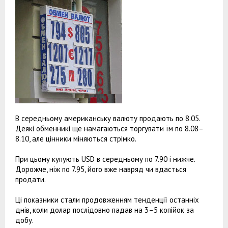
В середньому американську валюту продають по 8.05.
Деякі обменникі ще намагаються торгувати їм по 8.08–
8.10, але цінники міняються стрімко.
При цьому купують USD в середньому по 7.90 і нижче.
Дорожче, ніж по 7.95, його вже навряд чи вдасться
продати.
Ці показники стали продовженням тенденції останніх
днів, коли долар послідовно падав на 3–5 копійок за
добу.