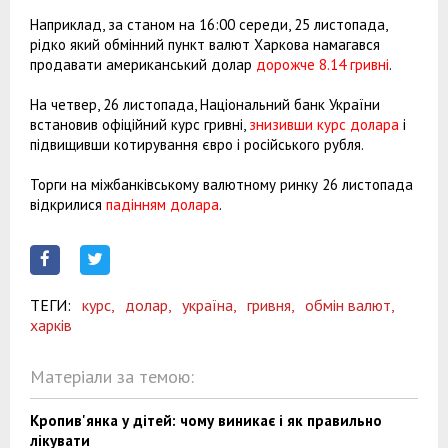
Наприклад, за станом на 16:00 середи, 25 листопада,
рідко який обмінний пункт валют Харкова намагався
продавати американський долар
дорожче 8.14 гривні
.
На четвер, 26 листопада, Національний банк України
встановив офіційний курс гривні,
знизивши курс долара
і
підвищивши котирування євро і російського рубля.
Торги на міжбанківському валютному ринку 26 листопада
відкрилися
падінням долара
.
ТЕГИ:
курс,
долар,
україна,
гривня,
обмін валют,
харків
Матеріали за темою:
Кропив'янка у дітей: чому виникає і як правильно
лікувати