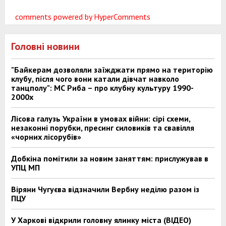
comments powered by HyperComments
Головні новини
"Байкерам дозволяли заїжджати прямо на територію
клубу, після чого вони катали дівчат навколо
танцполу": МС Риба – про клубну культуру 1990-
2000х
Лісова галузь України в умовах війни: сірі схеми,
незаконні порубки, пресинг силовиків та свавілля
«чорних лісорубів»
Добкіна помітили за новим заняттям: прислужував в
УПЦ МП
Віряни Чугуєва відзначили Вербну неділю разом із
ПЦУ
У Харкові відкрили головну ялинку міста (ВІДЕО)