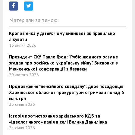
Матеріали за темою:
Кропив'янка у дітей: чому виникає і як правильно
лікувати
16 липня 2026
Президент СКУ Павло Грод: "Рубіо жодного разу не
згадав про російсько-українську війну". Висновки з
Мюнхенської конференції з безпеки
20 лютого 2026
Продовження "пенсійного скандалу": двоє посадовців
Харківської обласної прокуратури отримали понад 5
млн. грн
25 січня 2026
Історія протистояння харківського КДБ та
«ідеологічного» палія в селі Велика Данилівка
24 січня 2026