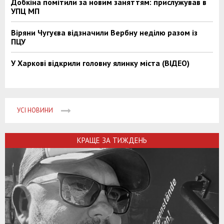
Добкіна помітили за новим заняттям: прислужував в
УПЦ МП
Віряни Чугуєва відзначили Вербну неділю разом із
ПЦУ
У Харкові відкрили головну ялинку міста (ВІДЕО)
УСІ НОВИНИ
КРАЩЕ ЗА ТИЖДЕНЬ