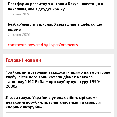
Платформа розвитку з Антоном Бахур: інвестиція в
покоління, яке відбудує країну
23 січня 2026
Безбар’єрність у школах Харківщини в цифрах: що
відомо
23 січня 2026
comments powered by HyperComments
Головні новини
"Байкерам дозволяли заїжджати прямо на територію
клубу, після чого вони катали дівчат навколо
танцполу": МС Риба – про клубну культуру 1990-
2000х
Лісова галузь України в умовах війни: сірі схеми,
незаконні порубки, пресинг силовиків та свавілля
«чорних лісорубів»