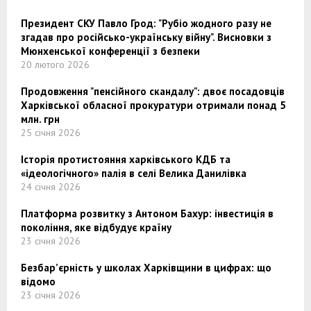
Президент СКУ Павло Грод: "Рубіо жодного разу не
згадав про російсько-українську війну". Висновки з
Мюнхенської конференції з безпеки
20 лютого 2026
Продовження "пенсійного скандалу": двоє посадовців
Харківської обласної прокуратури отримали понад 5
млн. грн
25 січня 2026
Історія протистояння харківського КДБ та
«ідеологічного» палія в селі Велика Данилівка
24 січня 2026
Платформа розвитку з Антоном Бахур: інвестиція в
покоління, яке відбудує країну
23 січня 2026
Безбар’єрність у школах Харківщини в цифрах: що
відомо
23 січня 2026