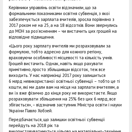
Керівники управлінь освіти відзначили, що за
формальними показниками освітня субвенція, з якої
забезпечується зарплата вчителів, зросла порівняно з
2017 роком не на 25, а на 18 відсотків. Вони звернулись
до МОН за роз’ясненням – чи вистачить цих грошей на
відповідне підвищення.
«Цього року зарплату вчителів ми розраховували за
формулою, тобто адресно для кожного регіону,
враховуючи особливості місцевості та кількість учнів.
Грошей вистачить. Однак, навіть якщо рахувати
примітивно, просто збільшивши відсоток, теж все
виходить. У нас наприкінці 2017 року залишиться
6 млрд невикористаної освітньої субвенції – тобто це ті
кошти, які ми дали вам на місця на зарплати вчителям, а
ви їх вже фізично до кінця року не використаєте. Якщо
розраховувати збільшення на 25% без цих 6 млрд, все
збігається», – відзначив заступник Міністра освіти і науки
України Павло Хобзей.
Передбачається, що залишки освітньої субвенції
перейдуть на 2018 рік та
використовуватимуться цільово на матеріально-технічне