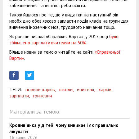
забезпечення та інші потреби освіти.
Також йшлося про те, що у видатки на наступний рік
необхідно обов’язково закласти поділ класів на групи для
вивчення іноземних мов, трудового навчання тощо.
Як раніше писала «Справжня Варта», у 2017 році
було
збільшено зарплату вчителям на 50%
Більше новин за темою читайте на сайті
«Справжньої
Варти»
.
ТЕГИ:
новини харків,
школи,
вчителя,
харків,
зарплати,
гриневич
Матеріали за темою:
Кропив'янка у дітей: чому виникає і як правильно
лікувати
16 липня 2026