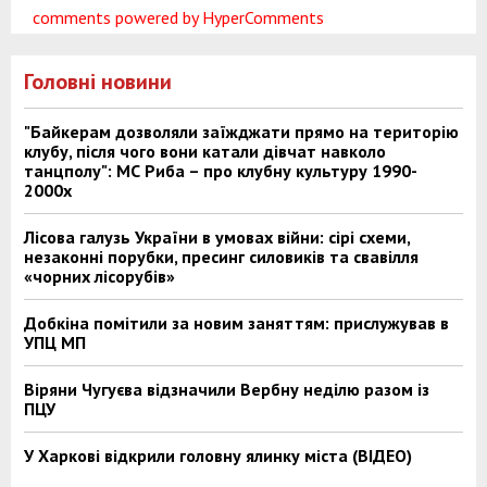
comments powered by HyperComments
Головні новини
"Байкерам дозволяли заїжджати прямо на територію
клубу, після чого вони катали дівчат навколо
танцполу": МС Риба – про клубну культуру 1990-
2000х
Лісова галузь України в умовах війни: сірі схеми,
незаконні порубки, пресинг силовиків та свавілля
«чорних лісорубів»
Добкіна помітили за новим заняттям: прислужував в
УПЦ МП
Віряни Чугуєва відзначили Вербну неділю разом із
ПЦУ
У Харкові відкрили головну ялинку міста (ВІДЕО)