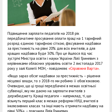
Підвищення зарплати педагогів на 2018 рік
передбачатиме просування оплати праці на 1 тарифний
розряд єдиною тарифною сіткою, фіксування надбавки
за престижність на рівні 20% для всіх вчителів, а для
кращих надбавка буде 30%. Про це йшлося під час
зустрічі Міністра освіти і науки України Лілії Гриневич з
керівниками обласних управлінь освіти 2 листопада 2017
року у залі Колегії МОН, - повідомляє
«Справжня Варта»
.
«Якщо зараз обсяг надбавки за престижність – рішення
місцевої влади, то з 2018-го ми робимо її обов’язковою.
Очевидно, що ці гроші передбачені в межах освітньої
субвенції, яку ми даємо на зарплати вчителів з
держбюджету. Кращі педагоги – наприклад, ті, що
візьмуть перший клас в межах реформи НУШ, вчителі в
інклюзивних класах та інші мають отримати надбавку на
рівні 30%», – пояснила Лілія Гриневич.