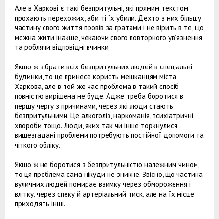
Але в Харкові є такі безпритульні, які прямим текстом
прохають перехожих, аби ті їх убили. Дехто з них більшу
частину свого життя провів за гратами і не вірить в те, що
можна жити інакше, чекаючи свого повторного ув’язнення
та роблячи відповідні вчинки.
Якщо ж зібрати всіх безпритульних людей в спеціальні
будинки, то це принесе користь мешканцям міста
Харкова, але в той же час проблема в такий спосіб
повністю вирішена не буде. Адже треба боротися в
першу чергу з причинами, через які люди стають
безпритульними. Це алкоголіз, наркоманія, психіатричні
хвороби тощо. Люди, яких так чи інше торкнулися
вищезгадані проблеми потребують постійної допомоги та
чіткого обліку.
Якщо ж не боротися з безпритульністю належним чином,
то ця проблема сама нікуди не зникне. Звісно, що частина
вуличних людей помирає взимку через обмороження і
влітку, через спеку й артеріальний тиск, але на їх місце
приходять інші.