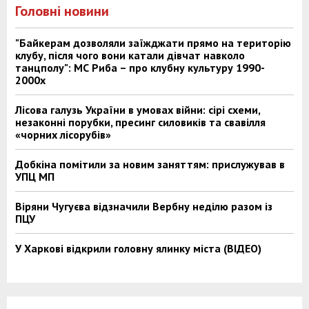
Головні новини
"Байкерам дозволяли заїжджати прямо на територію
клубу, після чого вони катали дівчат навколо
танцполу": МС Риба – про клубну культуру 1990-
2000х
Лісова галузь України в умовах війни: сірі схеми,
незаконні порубки, пресинг силовиків та свавілля
«чорних лісорубів»
Добкіна помітили за новим заняттям: прислужував в
УПЦ МП
Віряни Чугуєва відзначили Вербну неділю разом із
ПЦУ
У Харкові відкрили головну ялинку міста (ВІДЕО)