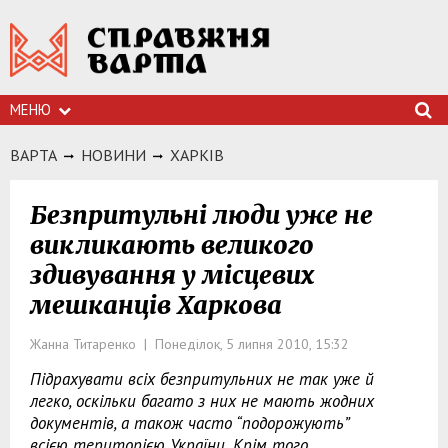
МЕНЮ
ВАРТА
НОВИНИ
ХАРКIВ
Безпритульні люди уже не
викликають великого
здивування у місцевих
мешканців Харкова
Жанна Титаренко | Понеділок, 5 липня 2010, 15:32
Підрахувати всіх безпритульних не так уже й
легко, оскільки багато з них не мають жодних
документів, а також часто “подорожують”
всією територією України. Крім того,