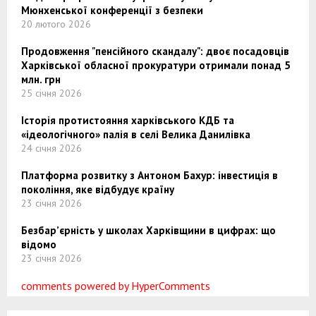
Мюнхенської конференції з безпеки
20 лютого 2026
Продовження "пенсійного скандалу": двоє посадовців
Харківської обласної прокуратури отримали понад 5
млн. грн
25 січня 2026
Історія протистояння харківського КДБ та
«ідеологічного» палія в селі Велика Данилівка
24 січня 2026
Платформа розвитку з Антоном Бахур: інвестиція в
покоління, яке відбудує країну
23 січня 2026
Безбар’єрність у школах Харківщини в цифрах: що
відомо
23 січня 2026
comments powered by HyperComments