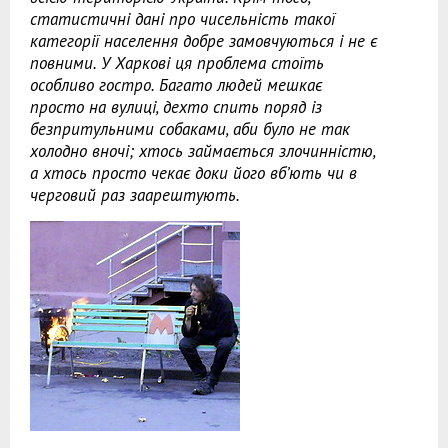
статистичні дані про чисельність такої
категорії населення добре замовчуються і не є
повними. У Харкові ця проблема стоїть
особливо гостро. Багато людей мешкає
просто на вулиці, дехто спить поряд із
безпритульними собаками, аби було не так
холодно вночі; хтось займається злочинністю,
а хтось просто чекає доки його вб’ють чи в
черговий раз заарештують.