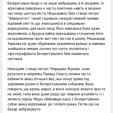
Безпритульні люди є не лише жебраками, а й злодіями. Їх
агресивна поведінка є часто помітною, навіть в людних
частинах центру міста. Нещодавно, біля станції метро
“Університет” такий соціально-неадаптований чоловік
підпалив сміття, що знаходилося в спеціально-
відведеному для нього місці. Його поведінка була дуже
агресивною, а брудна лайка передавала оточуючим його
незадоволення своїм життям і містом в цілому. Мешканців
Харкова не дуже обурювала задимлена вулиця, а навпаки
знайшлося чимало охочих постояти, посміятися і
сфотографувати безпритульного біля палаючого
смітника.
Неподалік станції метро “Маршала Жукова”, коли
рухатися в напрямку Палацу Спорту, можна часто
побачити жінку літнього віку, яка ночує прямо під
деревами разом із безпритульними собаками. Вона
говорить, що вдень жарко, а вночі холодно лежати просто
на землі, тому вона дуже рада, що тварини розуміють її і
лягають поряд. Міцно обійнявши одну з безпритульних
собак жінка відпочиває до теплого ранку. Потім іде на
базар жебракувати.