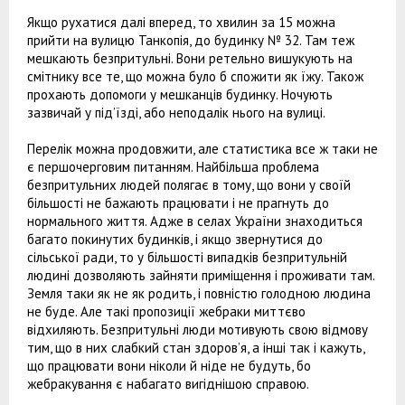
Якщо рухатися далі вперед, то хвилин за 15 можна
прийти на вулицю Танкопія, до будинку № 32. Там теж
мешкають безпритульні. Вони ретельно вишукують на
смітнику все те, що можна було б спожити як їжу. Також
прохають допомоги у мешканців будинку. Ночують
зазвичай у під’їзді, або неподалік нього на вулиці.
Перелік можна продовжити, але статистика все ж таки не
є першочерговим питанням. Найбільша проблема
безпритульних людей полягає в тому, що вони у своїй
більшості не бажають працювати і не прагнуть до
нормального життя. Адже в селах України знаходиться
багато покинутих будинків, і якщо звернутися до
сільської ради, то у більшості випадків безпритульній
людині дозволяють зайняти приміщення і проживати там.
Земля таки як не як родить, і повністю голодною людина
не буде. Але такі пропозиції жебраки миттєво
відхиляють. Безпритульні люди мотивують свою відмову
тим, що в них слабкий стан здоров’я, а інші так і кажуть,
що працювати вони ніколи й ніде не будуть, бо
жебракування є набагато вигіднішою справою.