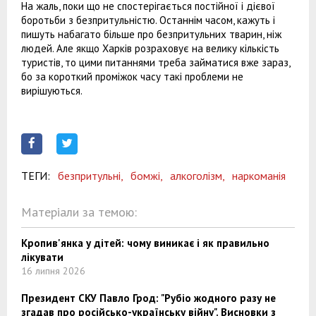
На жаль, поки що не спостерігається постійної і дієвої
боротьби з безпритульністю. Останнім часом, кажуть і
пишуть набагато більше про безпритульних тварин, ніж
людей. Але якщо Харків розраховує на велику кількість
туристів, то цими питаннями треба займатися вже зараз,
бо за короткий проміжок часу такі проблеми не
вирішуються.
ТЕГИ:
безпритульні,
бомжі,
алкоголізм,
наркоманія
Матеріали за темою:
Кропив'янка у дітей: чому виникає і як правильно
лікувати
16 липня 2026
Президент СКУ Павло Грод: "Рубіо жодного разу не
згадав про російсько-українську війну". Висновки з