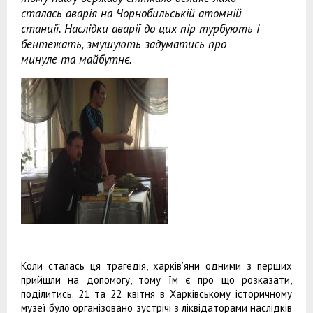
сталась аварія на Чорнобильській атомній
станції. Наслідки аварії до цих пір турбують і
бентежать, змушують задуматись про
минуле та майбутнє.
Коли сталась ця трагедія, харків’яни одними з перших
прийшли на допомогу, тому їм є про що розказати,
поділитись. 21 та 22 квітня в Харківському історичному
музеї було організовано зустрічі з ліквідаторами наслідків