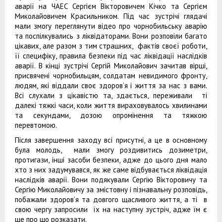
аварії на ЧАЕС Сергієм Вікторовичем Кічко та Сергієм
Миколайовичем Красильником. Під час зустрічі глядачі
мали змогу переглянути відео про чорнобильську аварію
та поспілкувались з ліквідаторами. Вони розповіли багато
цікавих, але разом з тим страшних, фактів своєї роботи,
її специфіку, правила безпеки під час ліквідації наслідків
аварії. В кінці зустрічі Сергій Миколайович зачитав вірші,
присвячені чорнобильцям, солдатам невидимого фронту,
людям, які віддали своє здоров’я і життя за нас з вами.
Всі слухали з цікавістю та, здається, переживали ті
далекі тяжкі часи, коли життя вираховувалось хвилинами
та секундами, дозою опромінення та тяжкою
перевтомою.
Після завершення заходу всі присутні, а це в основному
була молодь, мали змогу роздивитись дозиметри,
протигази, інші засоби безпеки, адже до цього дня мало
хто з них задумувався, як же саме відбувається ліквідація
наслідків аварії. Вони подякували Сергію Вікторовичу та
Сергію Миколайовичу за змістовну і пізнавальну розповідь,
побажали здоров’я та довгого щасливого життя, а ті в
свою чергу запросили їх на наступну зустріч, адже їм є
ще про що розказати.