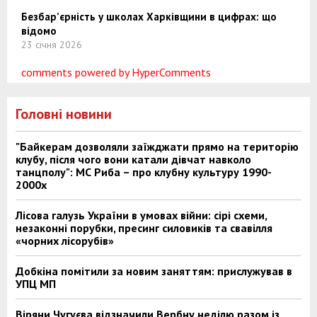
Безбар’єрність у школах Харківщини в цифрах: що
відомо
23 січня 2026
comments powered by HyperComments
Головні новини
"Байкерам дозволяли заїжджати прямо на територію
клубу, після чого вони катали дівчат навколо
танцполу": МС Риба – про клубну культуру 1990-
2000х
Лісова галузь України в умовах війни: сірі схеми,
незаконні порубки, пресинг силовиків та свавілля
«чорних лісорубів»
Добкіна помітили за новим заняттям: прислужував в
УПЦ МП
Віряни Чугуєва відзначили Вербну неділю разом із