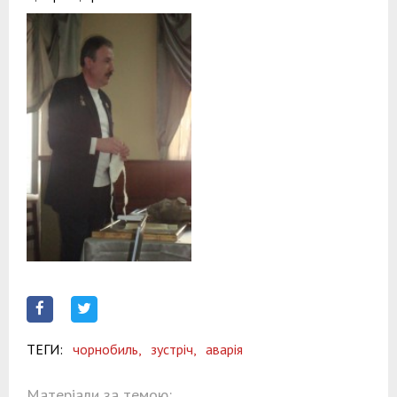
ТЕГИ:
чорнобиль,
зустріч,
аварія
Матеріали за темою: