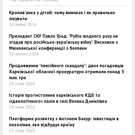
Кропив'янка у дітей: чому виникає і як правильно
лікувати
16 липня 2026
Президент СКУ Павло Грод: "Рубіо жодного разу не
згадав про російсько-українську війну". Висновки з
Мюнхенської конференції з безпеки
20 лютого 2026
Продовження "пенсійного скандалу": двоє посадовців
Харківської обласної прокуратури отримали понад 5
млн. грн
25 січня 2026
Історія протистояння харківського КДБ та
«ідеологічного» палія в селі Велика Данилівка
24 січня 2026
Платформа розвитку з Антоном Бахур: інвестиція в
покоління, яке відбудує країну
23 січня 2026