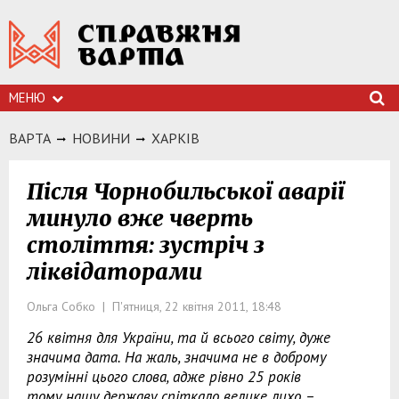
МЕНЮ
ВАРТА
НОВИНИ
ХАРКIВ
Після Чорнобильської аварії
минуло вже чверть
століття: зустріч з
ліквідаторами
Ольга Собко | П'ятниця, 22 квітня 2011, 18:48
26 квітня для України, та й всього світу, дуже
значима дата. На жаль, значима не в доброму
розумінні цього слова, адже рівно 25 років
тому нашу державу спіткало велике лихо –