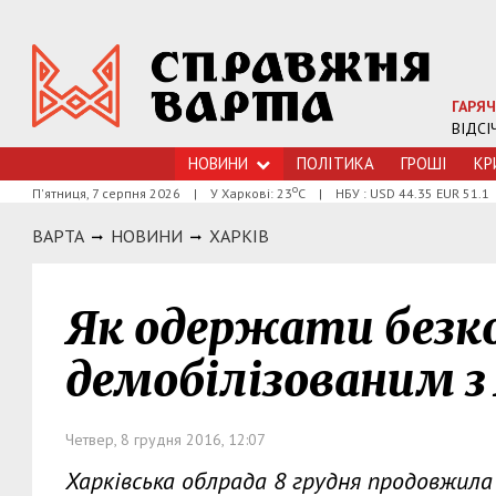
ГАРЯЧ
ВІДСІ
НОВИНИ
ПОЛІТИКА
ГРОШI
КР
о
П'ятниця, 7 серпня 2026
|
У Харкові: 23
С
|
НБУ : USD 44.35 EUR 51.1
ВАРТА
НОВИНИ
ХАРКIВ
Як одержати безк
демобілізованим з
Четвер, 8 грудня 2016, 12:07
Харківська облрада 8 грудня продовжила