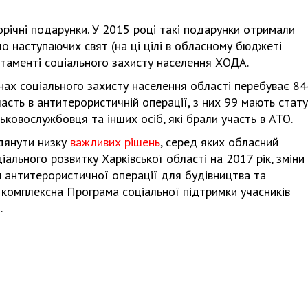
річні подарунки. У 2015 році такі подарунки отримали
о наступаючих свят (на ці цілі в обласному бюджеті
артаменті соціального захисту населення ХОДА.
Харковом ширяться добрі вчи
нах соціального захисту населення області перебуває 8
часть в антитерористичній операції, з них 99 мають стату
йськовослужбовця та інших осіб, які брали участь в АТО.
дянути низку
важливих рішень
, серед яких обласний
ального розвитку Харківської області на 2017 рік, зміни
 антитерористичної операції для будівництва та
 комплексна Програма соціальної підтримки учасників
.