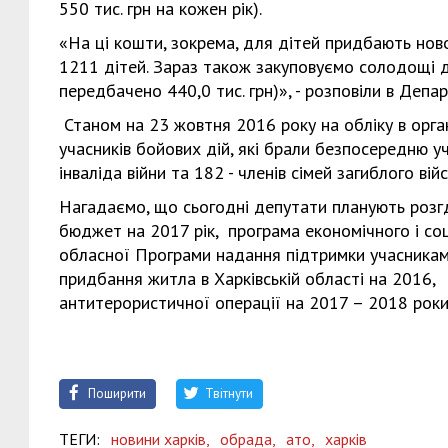
550 тис. грн на кожен рік).
«На ці кошти, зокрема, для дітей придбають ново
1211 дітей. Зараз також закуповуємо солодощі д
передбачено 440,0 тис. грн)», - розповіли в Деп
Станом на 23 жовтня 2016 року на обліку в орга
учасників бойових дій, які брали безпосередню у
інваліда війни та 182 - членів сімей загиблого ві
Нагадаємо, що сьогодні депутати планують розг
бюджет на 2017 рік, програма економічного і соці
обласної Програми надання підтримки учасникам
придбання житла в Харківській області на 2016,
антитерористичної операції на 2017 – 2018 роки
Поширити
Твітнути
ТЕГИ:
новини харків,
обрада,
ато,
харків