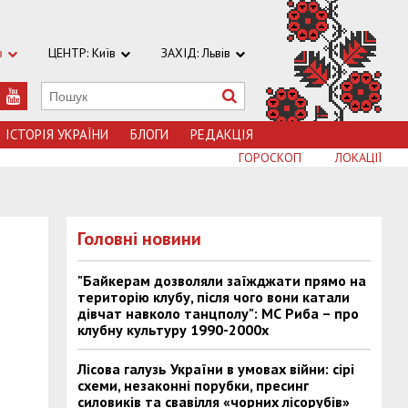
в
ЦЕНТР: Київ
ЗАХІД: Львів
ІСТОРІЯ УКРАЇНИ
БЛОГИ
РЕДАКЦІЯ
ГОРОСКОП
ЛОКАЦІЇ
Головні новини
"Байкерам дозволяли заїжджати прямо на
територію клубу, після чого вони катали
дівчат навколо танцполу": МС Риба – про
клубну культуру 1990-2000х
Лісова галузь України в умовах війни: сірі
схеми, незаконні порубки, пресинг
силовиків та свавілля «чорних лісорубів»