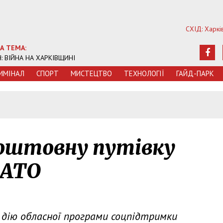
СХІД: Харкі
А ТЕМА:
Ч: ВІЙНА НА ХАРКІВЩИНІ
ИМIНАЛ
СПОРТ
МИСТЕЦТВО
ТЕХНОЛОГIЇ
ГАЙД-ПАРК
оштовну путівку
 АТО
 дію обласної програми соцпідтримки