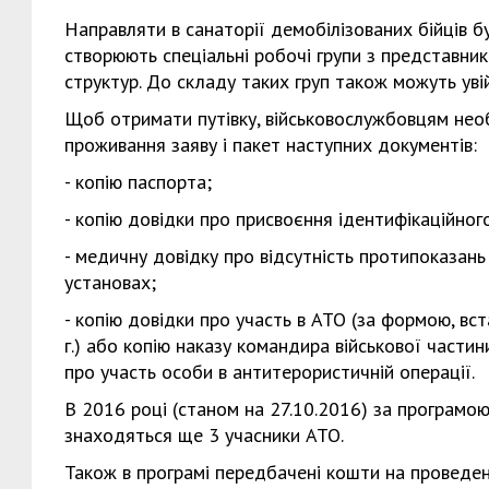
Направляти в санаторії демобілізованих бійців б
створюють спеціальні робочі групи з представник
структур. До складу таких груп також можуть увій
Щоб отримати путівку, військовослужбовцям необ
проживання заяву і пакет наступних документів:
- копію паспорта;
- копію довідки про присвоєння ідентифікаційног
- медичну довідку про відсутність протипоказан
установах;
- копію довідки про участь в АТО (за формою, в
г.) або копію наказу командира військової частин
про участь особи в антитерористичній операції.
В 2016 році (станом на 27.10.2016) за програмою
знаходяться ще 3 учасники АТО.
Також в програмі передбачені кошти на проведенн