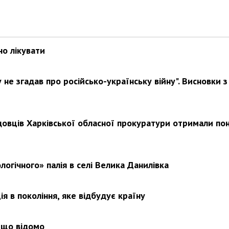
но лікувати
не згадав про російсько-українську війну". Висновки з
довців Харківської обласної прокуратури отримали по
логічного» палія в селі Велика Данилівка
я в покоління, яке відбудує країну
 що відомо