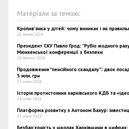
Матеріали за темою:
Кропив'янка у дітей: чому виникає і як правиль
16 липня 2026
Президент СКУ Павло Грод: "Рубіо жодного разу 
Мюнхенської конференції з безпеки
20 лютого 2026
Продовження "пенсійного скандалу": двоє поса
5 млн. грн
25 січня 2026
Історія протистояння харківського КДБ та «ідео
24 січня 2026
Платформа розвитку з Антоном Бахур: інвестиці
23 січня 2026
Безбар’єрність у школах Харківщини в цифрах: