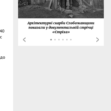
нки
Архітектурні скарби Слобожанщини
показали у документальній стрічці
440
«Стріха»
с
 до