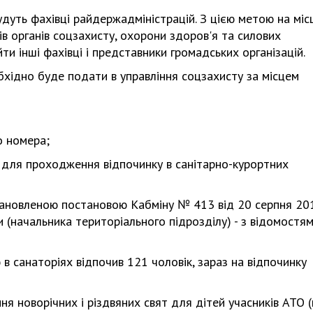
удуть фахівці райдержадміністрацій. З цією метою на міс
ів органів соцзахисту, охорони здоров'я та силових
ти інші фахівці і представники громадських організацій.
хідно буде подати в управління соцзахисту за місцем
о номера;
ь для проходження відпочинку в санітарно-курортних
становленою постановою Кабміну № 413 від 20 серпня 20
и (начальника територіального підрозділу) - з відомостя
 в санаторіях відпочив 121 чоловік, зараз на відпочинку
я новорічних і різдвяних свят для дітей учасників АТО 