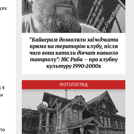
цях
"Байкерам дозволяли заїжджати
прямо на територію клубу, після
чого вони катали дівчат навколо
танцполу": МС Риба – про клубну
культуру 1990-2000х
ФОТОПОГЛЯД
14
ми
(по