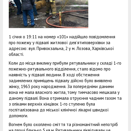
1 січня о 19:11 на номер «101» надійшло повідомлення
про пожежу у підвалі житлової дев’ятиповерхівки за
адресою: вул. Привокзальна, 2 у м. Лозова, Харківської
області.
Коли до місця виклику прибули рятувальники у складі 1-го
пожежно-рятувального відділення, стало відомо про
наявність у підвалі людини. В ході обстеження
задимлених приміщень підвалу дійсно було виявлено
жінку, 1963 року народження. За попередніми даними
вона не мала власного житла, тому тимчасово мешкала у
даному підвалі. Вона отримала отруєння чадним газом та
з опіками верхніх кінцівок 1-го ступеню була
госпіталізована до міської клінічної лікарні швидкої
допомоги.
Вогнем було охоплено сміття та різноманітний непотріб
на площі близько 5 кв.м. Рятувальники ліквідували це