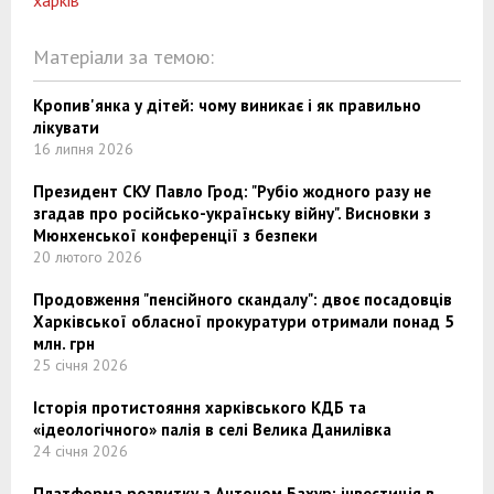
Матеріали за темою:
Кропив'янка у дітей: чому виникає і як правильно
лікувати
16 липня 2026
Президент СКУ Павло Грод: "Рубіо жодного разу не
згадав про російсько-українську війну". Висновки з
Мюнхенської конференції з безпеки
20 лютого 2026
Продовження "пенсійного скандалу": двоє посадовців
Харківської обласної прокуратури отримали понад 5
млн. грн
25 січня 2026
Історія протистояння харківського КДБ та
«ідеологічного» палія в селі Велика Данилівка
24 січня 2026
Платформа розвитку з Антоном Бахур: інвестиція в