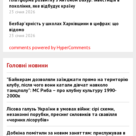
покоління, яке відбудує країну
23 січня 2026
Безбар’єрність у школах Харківщини в цифрах: що
відомо
23 січня 2026
comments powered by HyperComments
Головні новини
"Байкерам дозволяли заїжджати прямо на територію
клубу, після чого вони катали дівчат навколо
танцполу": МС Риба – про клубну культуру 1990-
2000х
Лісова галузь України в умовах війни: сірі схеми,
незаконні порубки, пресинг силовиків та свавілля
«чорних лісорубів»
Добкіна помітили за новим заняттям: прислужував в