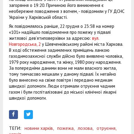
загоряння о 19:20. Причиною його виникнення є
необережне поводження з вогнем, - повідомили у ГУ ДСНС
України у Харківській області.
Як повідомлялось раніше, 22 грудня о 23:58 на номер
«101» надійшло повідомлення про пожежу у підвалі
житлової дев’ятиповерхівки за адресою:
вул.
Новгородська, 2
у Шевченківському районі міста Харкова.
В ході обстеження задимлених приміщень ланкою
газодимозахисної служби дійсно було виявлено чоловіка,
1979 року народження, та жінку, 1980 року народження.
За попередніми даними вони не мали власного житла,
тому тимчасово мешкали у даному підвалі. Їх негайно
було винесено на свіже повітря і передано медикам
швидкої допомоги. Люди отримали отруєння чадним
газом і були госпіталізовані до міської клінічної лікарні
швидкої допомоги.
ТЕГИ:
новини харків,
пожежа,
лозова,
отруєння,
харків