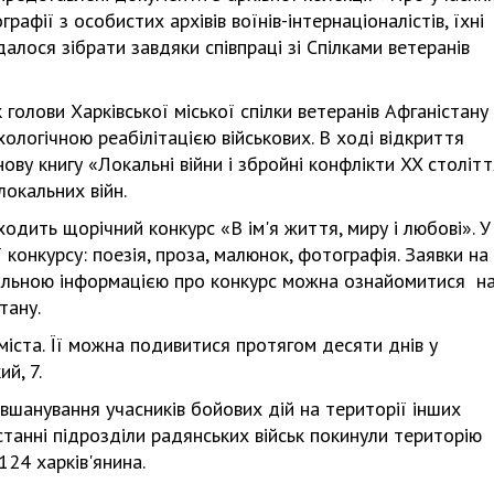
афії з особистих архівів воїнів-інтернаціоналістів, їхні
алося зібрати завдяки співпраці зі Спілками ветеранів
голови Харківської міської спілки ветеранів Афганістану
ологічною реабілітацією військових. В ході відкриття
ову книгу «Локальні війни і збройні конфлікти XX столітт
локальних війн.
одить щорічний конкурс «В ім'я життя, миру і любові». У
 конкурсу: поезія, проза, малюнок, фотографія. Заявки на
тальною інформацією про конкурс можна ознайомитися н
тану.
міста. Її можна подивитися протягом десяти днів у
й, 7.
 вшанування учасників бойових дій на території інших
станні підрозділи радянських військ покинули територію
124 харків'янина.