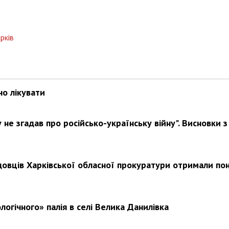
рків
Харковом ширяться добрі вчи
но лікувати
не згадав про російсько-українську війну". Висновки з
довців Харківської обласної прокуратури отримали по
логічного» палія в селі Велика Данилівка