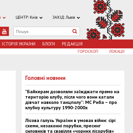
в
ЦЕНТР: Київ
ЗАХІД: Львів
ІСТОРІЯ УКРАЇНИ
БЛОГИ
РЕДАКЦІЯ
ГОРОСКОП
ЛОКАЦІЇ
Головні новини
"Байкерам дозволяли заїжджати прямо на
територію клубу, після чого вони катали
дівчат навколо танцполу": МС Риба – про
клубну культуру 1990-2000х
Лісова галузь України в умовах війни: сірі
схеми, незаконні порубки, пресинг
силовиків та свавілля «чорних лісорубів»