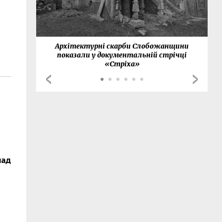
нки
Архітектурні скарби Слобожанщини
показали у документальній стрічці
«Стріха»
над