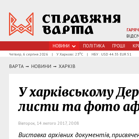
ГАРЯЧ
ВІДСІ
НОВИНИ
ПОЛІТИКА
ГРОШI
КР
о
Четвер, 6 серпня 2026
|
У Харкові: 23
С
|
НБУ : USD 44.35 EUR 51
ВАРТА
НОВИНИ
ХАРКIВ
У харківському Де
листи та фото аф
Вівторок, 14 лютого 2017, 20:08
Виставка архівних документів, присвяче