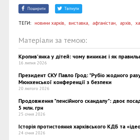
Поширити
Твітнути
ТЕГИ:
новини харків,
виставка,
афганістан,
архів,
ха
Матеріали за темою:
Кропив'янка у дітей: чому виникає і як правиль
16 липня 2026
Президент СКУ Павло Грод: "Рубіо жодного разу 
Мюнхенської конференції з безпеки
20 лютого 2026
Продовження "пенсійного скандалу": двоє поса
5 млн. грн
25 січня 2026
Історія протистояння харківського КДБ та «ідео
24 січня 2026