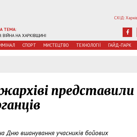
СХІД: Харкі
А ТЕМА:
Ч: ВІЙНА НА ХАРКІВЩИНІ
ИМIНАЛ
СПОРТ
МИСТЕЦТВО
ТЕХНОЛОГIЇ
ГАЙД-ПАРК
ржархіві представили
ганців
на Дню вшанування учасників бойових