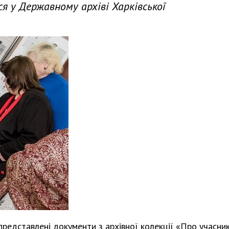
ся у Державному архіві Харківської
представлені документи з архівної колекції «Про учасник