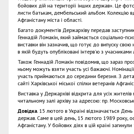
бойових дій на території інших держав». Це фотогр
листи батькам, дембельський альбом. Колекцію вд
Афганістану міста і області.
Багато документів Держархіву передав заступник 
Геннадій Ломакін, який займається соціально-псих
виставки він зазначив, що готує до випуску свою н
в якій будуть опубліковані інтерв'ю з учасниками 
Також Геннадій Ломакін повідомив, що зараз прох
ньому можуть взяти участь усі бажаючі. Номінації
участь приймаються до середини березня. З де
сайті Харківської міської спілки ветеранів Афганіс
Виставка у Держархіві відкрита для усіх жителів 
читальному залі архіву за адресою: пр. Московськи
Довідка
. 15 лютого в Україні відзначається День
держав. Саме в цей день, 15 лютого 1989 року, о
Афганістану. У бойових діях в цій країні загинули 