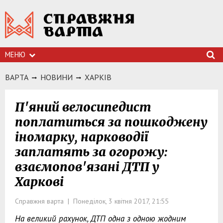
МЕНЮ
ВАРТА
НОВИНИ
ХАРКIВ
П'яний велосипедист
поплатиться за пошкоджену
іномарку, нарководії
заплатять за огорожу:
взаємопов'язані ДТП у
Харкові
Справжня варта | Понеділок, 3 квітня 2017, 21:55
На великий рахунок, ДТП одна з одною жодним