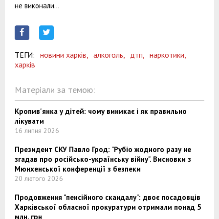
не виконали...
ТЕГИ:
новини харків,
алкоголь,
дтп,
наркотики,
харків
Матеріали за темою:
Кропив'янка у дітей: чому виникає і як правильно
лікувати
16 липня 2026
Президент СКУ Павло Грод: "Рубіо жодного разу не
згадав про російсько-українську війну". Висновки з
Мюнхенської конференції з безпеки
20 лютого 2026
Продовження "пенсійного скандалу": двоє посадовців
Харківської обласної прокуратури отримали понад 5
млн. грн