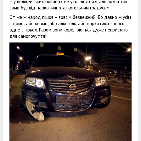
– у поліцейських новинах не уточнюється, але водій так
само був під наркотично-алкогольним градусом.
От же ж народ пішов – зовсім безвежний! Бо давно ж усім
відомо: або кермо, або алкоголь, або наркотики – щось
одне з трьох. Разом вони корелюються дуже неприємно
для самопочуття!