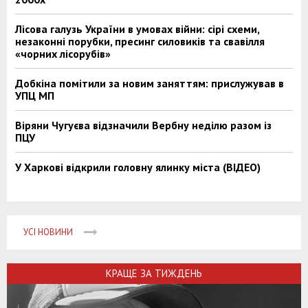
Лісова галузь України в умовах війни: сірі схеми,
незаконні порубки, пресинг силовиків та свавілля
«чорних лісорубів»
Добкіна помітили за новим заняттям: прислужував в
УПЦ МП
Віряни Чугуєва відзначили Вербну неділю разом із
ПЦУ
У Харкові відкрили головну ялинку міста (ВІДЕО)
УСІ НОВИНИ
КРАЩЕ ЗА ТИЖДЕНЬ