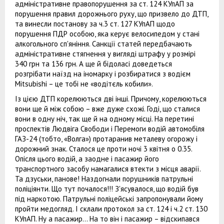
адміністративне правопорушення за ст. 124 КУпАП за
порушення правил дорожнього руху, що призвело до ДТП,
та винесли постанову за ч.3 ст. 127 КУпАП щодо
порушення ПДР особою, яка керує велосипедом у стані
алкогольного сп'яніння. Санкції статей передбачають
адміністративне стягнення у вигляді штрафу у розмірі
340 грн та 136 грн. А ще й бідоласі доведеться
розгрібати наїзд на іномарку і розбиратися з водієм
Mitsubishi – це тобі не «водітєль кобили».
Із цією ДТП корелюються дві інші. Причому, корелюються
вони ще й між собою – вже дуже схожі. Годі, що сталися
вони в одну ніч, так ще й на одному місці. На перетині
проспектів Людвіга Свободи і Перемоги водій автомобіля
ГАЗ-24 (тобто, «Волга») протаранив металеву огорожу і
дорожний знак. Сталося це проти ночі 3 квітня о 0.35.
Опісля цього водій, а заодне і пасажир його
транспортного засобу намагалися втекти з місця аварії.
Та дзуськи, панове! Наздогнали порушників патрульні
поліціянти. Що тут почалося!!! З'ясувалося, що водій був
під наркотою. Патрульні поліцейські запропонували йому
пройти медогляд. І склали протокол за ст. 124 і ч.2 ст. 130
КУпАП. Ну а пасажир... На то він і пасажир – відскипався