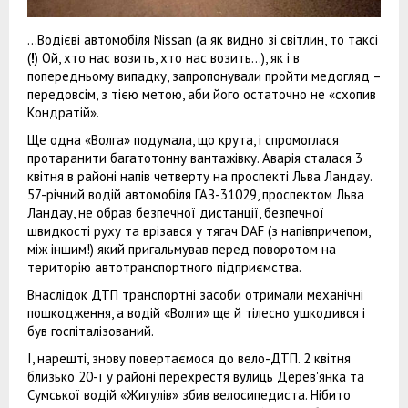
...Водієві автомобіля Nissan (а як видно зі світлин, то таксі
(
!
) Ой, хто нас возить, хто нас возить...), як і в
попередньому випадку, запропонували пройти медогляд –
передовсім, з тією метою, аби його остаточно не «схопив
Кондратій».
Ще одна «Волга» подумала, що крута, і спромоглася
протаранити багатотонну вантажівку. Аварія сталася 3
квітня в районі напів четверту на проспекті Льва Ландау.
57-річний водій автомобіля ГАЗ-31029, проспектом Льва
Ландау, не обрав безпечної дистанції, безпечної
швидкості руху та врізався у тягач DAF (з напівпричепом,
між іншим!) який пригальмував перед поворотом на
територію автотранспортного підприємства.
Внаслідок ДТП транспортні засоби отримали механічні
пошкодження, а водій «Волги» ще й тілесно ушкодився і
був госпіталізований.
І, нарешті, знову повертаємося до вело-ДТП. 2 квітня
близько 20-ї у районі перехрестя вулиць Дерев'янка та
Сумської водій «Жигулів» збив велосипедиста. Нібито