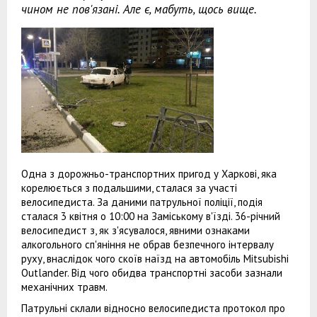
чином не пов'язані. Але є, мабуть, щось вище.
Одна з дорожньо-транспортних пригод у Харкові, яка
корелюється з подальшими, сталася за участі
велосипедиста. За даними патрульної поліції, подія
сталася 3 квітня о 10:00 на Заміському в'їзді. 36-річний
велосипедист з, як з'ясувалося, явними ознаками
алкогольного сп'яніння не обрав безпечного інтервалу
руху, внаслідок чого скоїв наїзд на автомобіль Mitsubishi
Outlander. Від чого обидва транспортні засоби зазнали
механічних травм.
Патрульні склали відносно велосипедиста протокол про