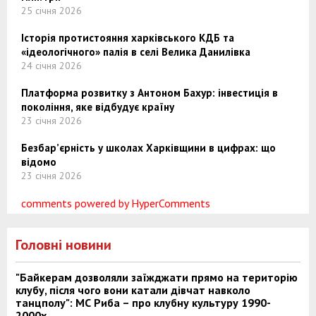
25 січня 2026
Історія протистояння харківського КДБ та
«ідеологічного» палія в селі Велика Данилівка
24 січня 2026
Платформа розвитку з Антоном Бахур: інвестиція в
покоління, яке відбудує країну
23 січня 2026
Безбар’єрність у школах Харківщини в цифрах: що
відомо
23 січня 2026
comments powered by HyperComments
Головні новини
"Байкерам дозволяли заїжджати прямо на територію
клубу, після чого вони катали дівчат навколо
танцполу": МС Риба – про клубну культуру 1990-
2000х