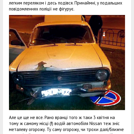
легким переляком і десь подівся. Принаймні, у подальших
повідомленнях поліції не фігурує.
Але це ще не все. Рано вранці того ж таки 3 квітня на
тому ж самому місці (
!
) водій автомобіля Nissan теж зніс
металеву огорожу. Ту саму огорожу, чи трохи далі/ближче