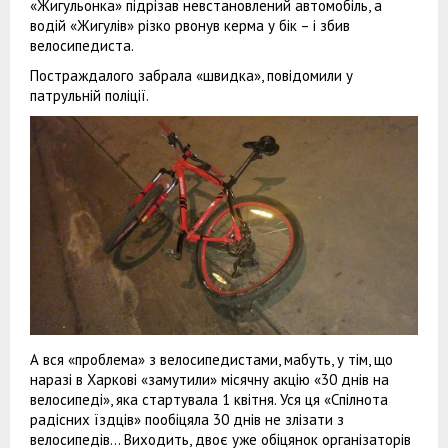
«Жигульонка» підрізав невстановлений автомобіль, а
водій «Жигулів» різко рвонув керма у бік – і збив
велосипедиста.
Постраждалого забрала «швидка», повідомили у
патрульній поліції.
А вся «проблема» з велосипедистами, мабуть, у тім, що
наразі в Харкові «замутили» місячну акцію «30 днів на
велосипеді», яка стартувала 1 квітня. Уся ця «Спілнота
радісних їздців» пообіцяла 30 днів не злізати з
велосипедів... Виходить, двоє уже обіцянок організаторів