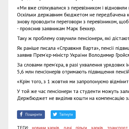
«Ми вже спілкувалися з перевізником і відновили 
Оскільки державним бюджетом не передбачена ко
знову проводити переговори з перевізником, щоб
- прояснив заявникам Марк Беккер.
Таку ж проблему озвучили пенсіонери, які дістаю
Як раніше писала «Справжня Варта», пенсії підви
заявив Прем’єр-міністр України Володимир Гройсм
За словами прем’єра, в разі ухвалення урядових
5,6 млн пенсіонерів отримають підвищення пенсій
«Крім того, з 1 жовтня ми запропонуємо відмінит
У той же час пенсіонери та студенти можуть зал
Держбюджет не виділив кошти на компенсацію за
Поширити
Твітнути
ТЕГИ:
новини харків,
дачі,
пільги,
харків,
транспорт