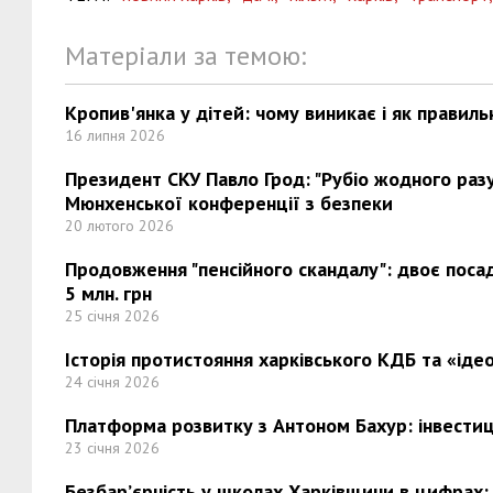
Матеріали за темою:
Кропив'янка у дітей: чому виникає і як правиль
16 липня 2026
Президент СКУ Павло Грод: "Рубіо жодного разу 
Мюнхенської конференції з безпеки
20 лютого 2026
Продовження "пенсійного скандалу": двоє поса
5 млн. грн
25 січня 2026
Історія протистояння харківського КДБ та «ідео
24 січня 2026
Платформа розвитку з Антоном Бахур: інвестиці
23 січня 2026
Безбар’єрність у школах Харківщини в цифрах: