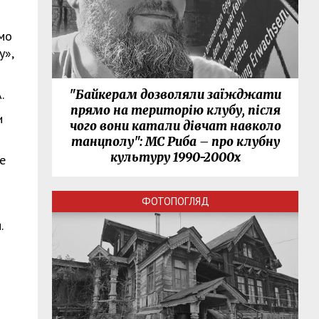
мо
у»,
.
"Байкерам дозволяли заїжджати
прямо на територію клубу, після
и
чого вони катали дівчат навколо
танцполу": МС Риба – про клубну
культуру 1990-2000х
е
ФОТОПОГЛЯД
.