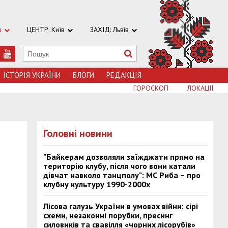
в
ЦЕНТР: Київ
ЗАХІД: Львів
ІСТОРІЯ УКРАЇНИ
БЛОГИ
РЕДАКЦІЯ
ГОРОСКОП
ЛОКАЦІЇ
Головні новини
"Байкерам дозволяли заїжджати прямо на
територію клубу, після чого вони катали
дівчат навколо танцполу": МС Риба – про
клубну культуру 1990-2000х
Лісова галузь України в умовах війни: сірі
схеми, незаконні порубки, пресинг
силовиків та свавілля «чорних лісорубів»