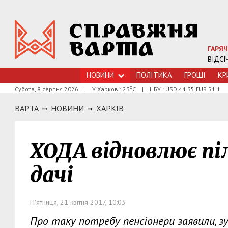
ГАРЯЧ
ВІДСІ
НОВИНИ
ПОЛІТИКА
ГРОШI
КР
о
Субота, 8 серпня 2026
|
У Харкові: 23
С
|
НБУ : USD 44.35 EUR 51.1
ВАРТА
НОВИНИ
ХАРКIВ
ХОДА відновлює піл
дачі
П'ятниця, 21 квітня 2017, 10:03
Про таку потребу пенсіонери заявили, 