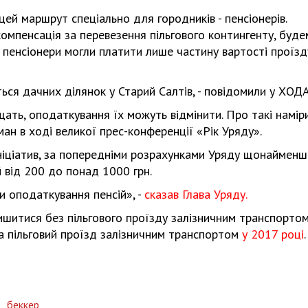
цей маршрут спеціально для городників - пенсіонерів.
мпенсація за перевезення пільгового контингенту, буде
 пенсіонери могли платити лише частину вартості проїзд
ться дачних ділянок у Старий Салтів, - повідомили у ХОДА
щать, оподаткування їх можуть відмінити. Про такі намір
ан в ході великої прес-конференції «Рік Уряду».
 ініціатив, за попередніми розрахунками Уряду щонайменш
 від 200 до понад 1000 грн.
и оподаткування пенсій», -
сказав Глава Уряду.
ишитися без пільгового проїзду залізничним транспортом
 пільговий проїзд залізничним транспортом
у 2017 році
.
,
беккер