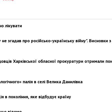
Харковом ширяться добрі вчи
но лікувати
не згадав про російсько-українську війну". Висновки з
довців Харківської обласної прокуратури отримали по
логічного» палія в селі Велика Данилівка
я в покоління, яке відбудує країну
 що відомо