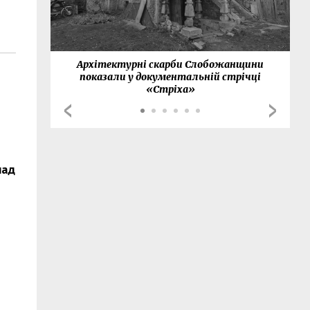
нки
Архітектурні скарби Слобожанщини
показали у документальній стрічці
«Стріха»
над