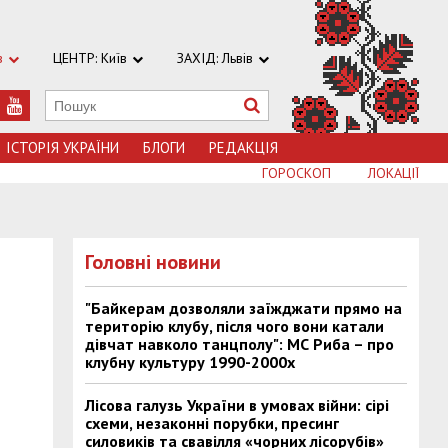
в
ЦЕНТР: Київ
ЗАХІД: Львів
ІСТОРІЯ УКРАЇНИ
БЛОГИ
РЕДАКЦІЯ
ГОРОСКОП
ЛОКАЦІЇ
Головні новини
"Байкерам дозволяли заїжджати прямо на
територію клубу, після чого вони катали
дівчат навколо танцполу": МС Риба – про
клубну культуру 1990-2000х
Лісова галузь України в умовах війни: сірі
схеми, незаконні порубки, пресинг
силовиків та свавілля «чорних лісорубів»