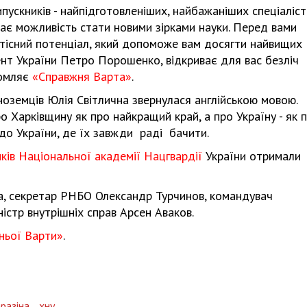
пускників - найпідготовленіших, найбажаніших спеціаліст
 дає можливість стати новими зірками науки. Перед вами
истісний потенціал, який допоможе вам досягти найвищих
ент України Петро Порошенко, відкриває для вас безліч
домляє
«Справжня Варта»
.
ноземців Юлія Світлична звернулася англійською мовою.
о Харківщину як про найкращий край, а про Україну - як 
до України, де їх завжди раді бачити.
ків Національної академії Нацгвардії
України отримали
на, секретар РНБО Олександр Турчинов, командувач
істр внутрішніх справ Арсен Аваков.
ньої Варти»
.
аразіна,
хну