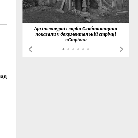
нки
Архітектурні скарби Слобожанщини
показали у документальній стрічці
«Стріха»
над