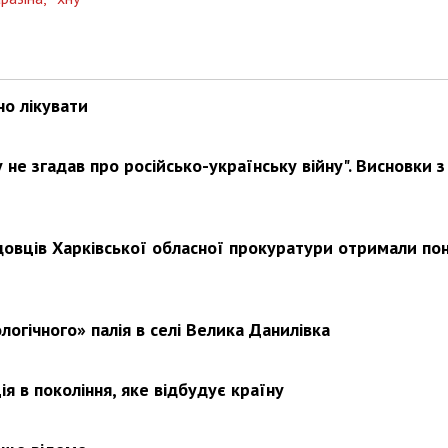
Харковом ширяться добрі вчи
но лікувати
не згадав про російсько-українську війну". Висновки з
довців Харківської обласної прокуратури отримали по
логічного» палія в селі Велика Данилівка
я в покоління, яке відбудує країну