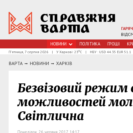
ГАРЯЧ
ВІДСІ
НОВИНИ
ПОЛІТИКА
ГРОШI
КР
о
П'ятниця, 7 серпня 2026
|
У Харкові: 23
С
|
НБУ : USD 44.35 EUR 51.1
ВАРТА
НОВИНИ
ХАРКIВ
Безвізовий режим в
можливостей мол
Світлична
Понеділок, 26 червня 2017, 14:17