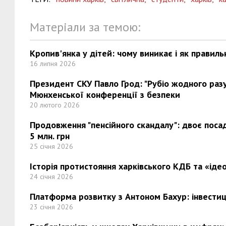
Матеріали за темою:
Кропив'янка у дітей: чому виникає і як правиль
16 липня 2026
Президент СКУ Павло Грод: "Рубіо жодного разу 
Мюнхенської конференції з безпеки
20 лютого 2026
Продовження "пенсійного скандалу": двоє поса
5 млн. грн
25 січня 2026
Історія протистояння харківського КДБ та «ідео
24 січня 2026
Платформа розвитку з Антоном Бахур: інвестиці
23 січня 2026