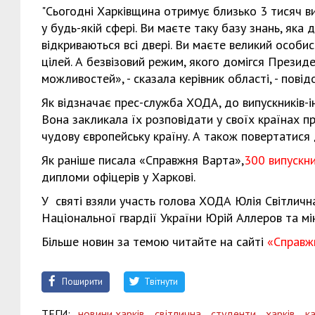
"Сьогодні Харківщина отримує близько 3 тисяч ви
у будь-якій сфері. Ви маєте таку базу знань, яка
відкриваються всі двері. Ви маєте великий особ
цілей. А безвізовий режим, якого домігся Презид
можливостей», - сказала керівник області, - пові
Як відзначає прес-служба ХОДА, до випускників-і
Вона закликала їх розповідати у своїх країнах пр
чудову європейську країну. А також повертатися 
Як раніше писала «Справжня Варта»,
300 випускни
дипломи офіцерів у Харкові.
У святі взяли участь голова ХОДА Юлія Світлич
Національної гвардії України Юрій Аллеров та мін
Більше новин за темою читайте на сайті
«Справж
Поширити
Твітнути
ТЕГИ:
новини харків,
світлична,
студенти,
харків,
к