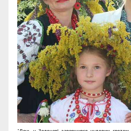
"День у Золочеві завершився чудовим святом.