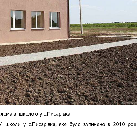
Харковом ширяться добрі вчи
ема зі школою у с.Писарівка.
 школи у с.Писарівка, яке було зупинено в 2010 році"