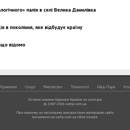
логічного» палія в селі Велика Данилівка
я в покоління, яке відбудує країну
 що відомо
Кримiнал
Спорт
Мистецтво
Технологiї
Гайд-Парк
Іст
Останні новини Харкова України за сьогодні
© 2007-2026 varta.com.ua
При повному чи частковому використанні матеріалів сайту
посилання на varta.com.ua обов'язкове.