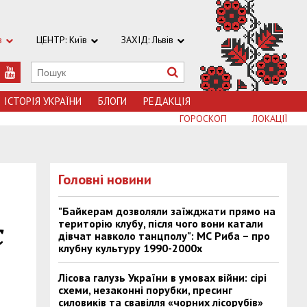
в
ЦЕНТР: Київ
ЗАХІД: Львів
ІСТОРІЯ УКРАЇНИ
БЛОГИ
РЕДАКЦІЯ
ГОРОСКОП
ЛОКАЦІЇ
Головні новини
"Байкерам дозволяли заїжджати прямо на
територію клубу, після чого вони катали
с
дівчат навколо танцполу": МС Риба – про
клубну культуру 1990-2000х
Лісова галузь України в умовах війни: сірі
схеми, незаконні порубки, пресинг
силовиків та свавілля «чорних лісорубів»