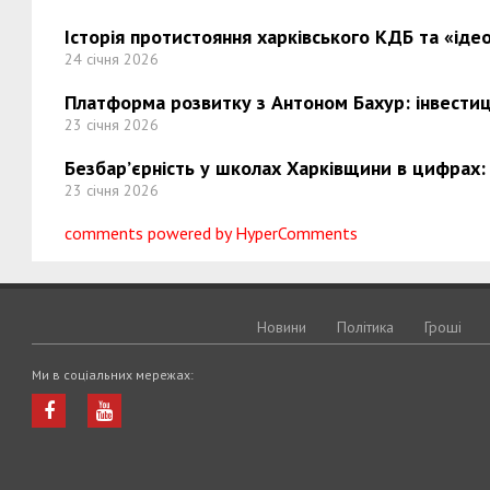
Історія протистояння харківського КДБ та «ідео
24 січня 2026
Платформа розвитку з Антоном Бахур: інвестиці
23 січня 2026
Безбар’єрність у школах Харківщини в цифрах:
23 січня 2026
comments powered by HyperComments
Новини
Політика
Грошi
Ми в соціальних мережах: