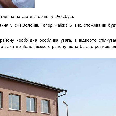
лична на своїй сторінці у Фейсбуці.
ння у смт.Золочів. Тепер майже 3 тис. споживачів буд
айону необхідна особлива увага, а відверте спілкува
 поїздки до Золочівського району вона багато розмовлял