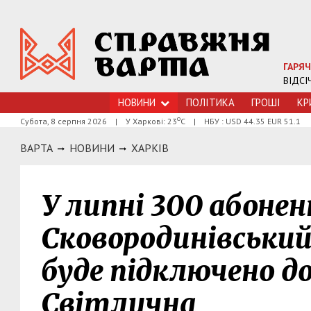
ГАРЯЧ
ВІДСІ
НОВИНИ
ПОЛІТИКА
ГРОШI
КР
о
Субота, 8 серпня 2026
|
У Харкові: 23
С
|
НБУ : USD 44.35 EUR 51.1
ВАРТА
НОВИНИ
ХАРКIВ
У липні 300 абоне
Сковородинівський
буде підключено до
Світлична