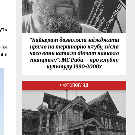
уть
"Байкерам дозволяли заїжджати
ння
прямо на територію клубу, після
чого вони катали дівчат навколо
а з
танцполу": МС Риба – про клубну
культуру 1990-2000х
ФОТОПОГЛЯД