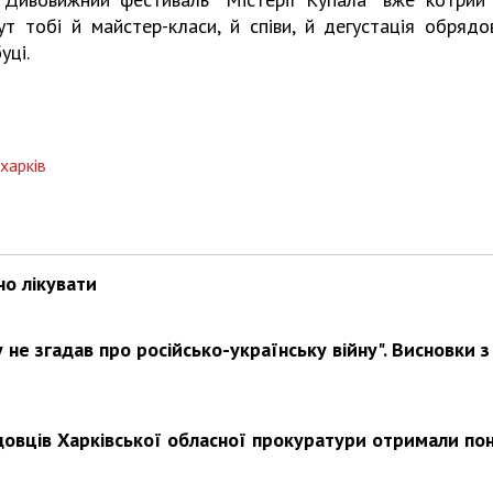
ут тобі й майстер-класи, й співи, й дегустація обрядо
уці.
харків
но лікувати
не згадав про російсько-українську війну". Висновки з
довців Харківської обласної прокуратури отримали по