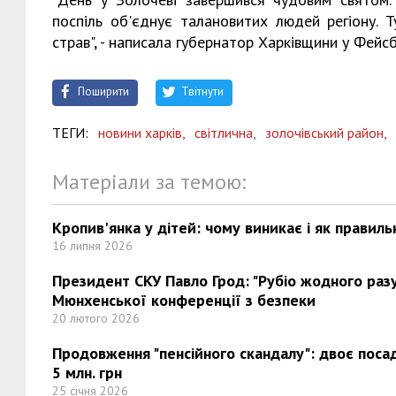
поспіль об'єднує талановитих людей регіону. Т
страв", - написала губернатор Харківщини у Фейсб
Поширити
Твітнути
ТЕГИ:
новини харків,
світлична,
золочівський район,
Матеріали за темою:
Кропив'янка у дітей: чому виникає і як правиль
16 липня 2026
Президент СКУ Павло Грод: "Рубіо жодного разу 
Мюнхенської конференції з безпеки
20 лютого 2026
Продовження "пенсійного скандалу": двоє поса
5 млн. грн
25 січня 2026