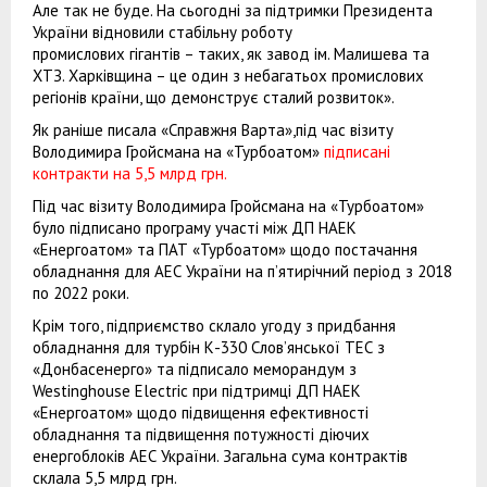
Але так не буде. На сьогодні за підтримки Президента
України відновили стабільну роботу
промислових гігантів – таких, як завод ім. Малишева та
ХТЗ. Харківщина – це один з небагатьох промислових
регіонів країни, що демонструє сталий розвиток».
Як раніше писала «Справжня Варта»,під час візиту
Володимира Гройсмана на «Турбоатом»
підписані
контракти на 5,5 млрд грн.
Під час візиту Володимира Гройсмана на «Турбоатом»
було підписано програму участі між ДП НАЕК
«Енергоатом» та ПАТ «Турбоатом» щодо постачання
обладнання для АЕС України на п’ятирічний період з 2018
по 2022 роки.
Крім того, підприємство склало угоду з придбання
обладнання для турбін К-330 Слов’янської ТЕС з
«Донбасенерго» та підписало меморандум з
Westinghouse Electric при підтримці ДП НАЕК
«Енергоатом» щодо підвищення ефективності
обладнання та підвищення потужності діючих
енергоблоків АЕС України. Загальна сума контрактів
склала 5,5 млрд грн.