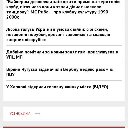
"Байкерам дозволяли заїжджати прямо на територію
клубу, після чого вони катали дівчат навколо
танцполу": МС Риба – про клубну культуру 1990-
2000х
Лісова галузь України в умовах війни: сірі схеми,
незаконні порубки, пресинг силовиків та свавілля
«чорних лісорубів»
Добкіна помітили за новим заняттям: прислужував в
УПЦ МП
Віряни Чугуєва відзначили Вербну неділю разом із
ПЦУ
У Харкові відкрили головну ялинку міста (ВІДЕО)
УСІ НОВИНИ