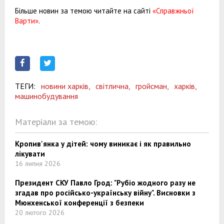
Більше новин за темою читайте на сайті
«Справжньої
Варти»
.
ТЕГИ:
новини харків,
світлична,
гройсман,
харків,
машинобудування
Матеріали за темою:
Кропив'янка у дітей: чому виникає і як правильно
лікувати
16 липня 2026
Президент СКУ Павло Грод: "Рубіо жодного разу не
згадав про російсько-українську війну". Висновки з
Мюнхенської конференції з безпеки
20 лютого 2026