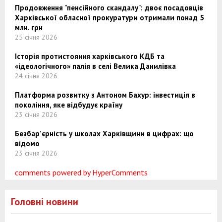
Продовження "пенсійного скандалу": двоє посадовців
Харківської обласної прокуратури отримали понад 5
млн. грн
25 січня 2026
Історія протистояння харківського КДБ та
«ідеологічного» палія в селі Велика Данилівка
24 січня 2026
Платформа розвитку з Антоном Бахур: інвестиція в
покоління, яке відбудує країну
23 січня 2026
Безбар’єрність у школах Харківщини в цифрах: що
відомо
23 січня 2026
comments powered by HyperComments
Головні новини