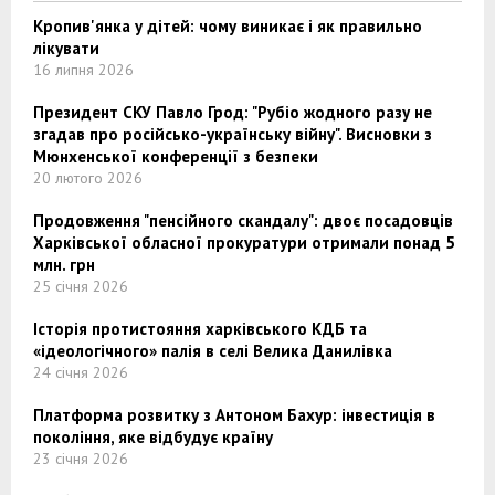
Кропив'янка у дітей: чому виникає і як правильно
лікувати
16 липня 2026
Президент СКУ Павло Грод: "Рубіо жодного разу не
згадав про російсько-українську війну". Висновки з
Мюнхенської конференції з безпеки
20 лютого 2026
Продовження "пенсійного скандалу": двоє посадовців
Харківської обласної прокуратури отримали понад 5
млн. грн
25 січня 2026
Історія протистояння харківського КДБ та
«ідеологічного» палія в селі Велика Данилівка
24 січня 2026
Платформа розвитку з Антоном Бахур: інвестиція в
покоління, яке відбудує країну
23 січня 2026