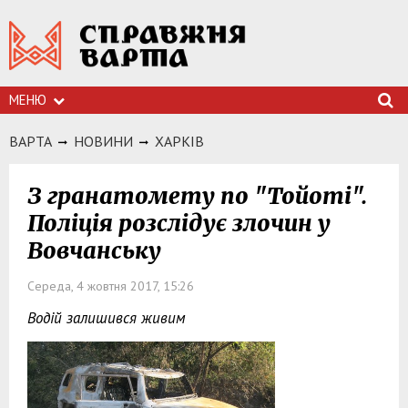
МЕНЮ
ВАРТА
НОВИНИ
ХАРКIВ
З гранатомету по "Тойоті".
Поліція розслідує злочин у
Вовчанську
Середа, 4 жовтня 2017, 15:26
Водій залишився живим