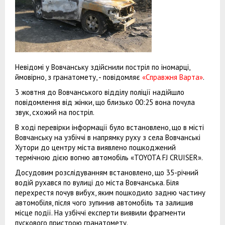
Невідомі у Вовчанську здійснили постріл по іномарці,
ймовірно, з гранатомету, - повідомляє
«Справжня Варта»
.
3 жовтня до Вовчанського відділу поліції надійшло
повідомлення від жінки, що близько 00:25 вона почула
звук, схожий на постріл.
В ході перевірки інформації було встановлено, що в місті
Вовчанську на узбіччі в напрямку руху з села Вовчанські
Хутори до центру міста виявлено пошкоджений
термічною дією вогню автомобіль «TOYOTA FJ CRUISER».
Досудовим розслідуванням встановлено, що 35-річний
водій рухався по вулиці до міста Вовчанська. Біля
перехрестя почув вибух, яким пошкодило задню частину
автомобіля, після чого зупинив автомобіль та залишив
місце події. На узбіччі експерти виявили фрагменти
пускового пристрою гранатомету.