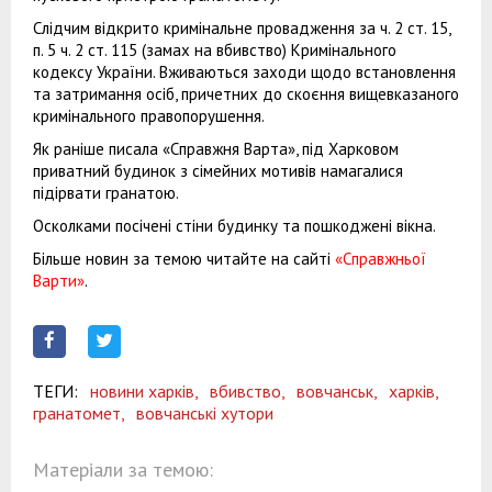
Слідчим відкрито кримінальне провадження за ч. 2 ст. 15,
п. 5 ч. 2 ст. 115 (замах на вбивство) Кримінального
кодексу України. Вживаються заходи щодо встановлення
та затримання осіб, причетних до скоєння вищевказаного
кримінального правопорушення.
Як раніше писала «Справжня Варта», під Харковом
приватний будинок з сімейних мотивів намагалися
підірвати гранатою.
Осколками посічені стіни будинку та пошкоджені вікна.
Більше новин за темою читайте на сайті
«Справжньої
Варти»
.
ТЕГИ:
новини харків,
вбивство,
вовчанськ,
харків,
гранатомет,
вовчанські хутори
Матеріали за темою: