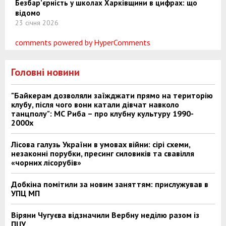
Безбар’єрність у школах Харківщини в цифрах: що
відомо
23 січня 2026
comments powered by HyperComments
Головні новини
"Байкерам дозволяли заїжджати прямо на територію
клубу, після чого вони катали дівчат навколо
танцполу": МС Риба – про клубну культуру 1990-
2000х
Лісова галузь України в умовах війни: сірі схеми,
незаконні порубки, пресинг силовиків та свавілля
«чорних лісорубів»
Добкіна помітили за новим заняттям: прислужував в
УПЦ МП
Віряни Чугуєва відзначили Вербну неділю разом із
ПЦУ