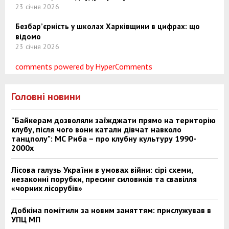
23 січня 2026
Безбар’єрність у школах Харківщини в цифрах: що
відомо
23 січня 2026
comments powered by HyperComments
Головні новини
"Байкерам дозволяли заїжджати прямо на територію
клубу, після чого вони катали дівчат навколо
танцполу": МС Риба – про клубну культуру 1990-
2000х
Лісова галузь України в умовах війни: сірі схеми,
незаконні порубки, пресинг силовиків та свавілля
«чорних лісорубів»
Добкіна помітили за новим заняттям: прислужував в
УПЦ МП