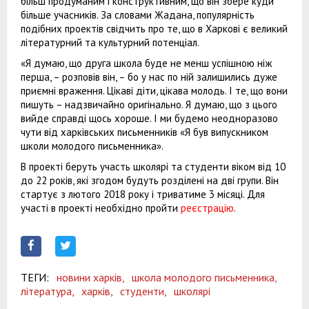
більш продуманим і конструктивним, що він збере куди
більше учасників. За словами Жадана, популярність
подібних проектів свідчить про те, що в Харкові є великий
літературний та культурний потенціал.
«Я думаю, що друга школа буде не менш успішною ніж
перша, – розповів він, – бо у нас по ній залишились дуже
приємні враження. Цікаві діти, цікава молодь. І те, що вони
пишуть – надзвичайно оригінально. Я думаю, що з цього
вийде справді щось хороше. І ми будемо неодноразово
чути від харківських письменників «Я був випускником
школи молодого письменника».
В проекті беруть участь школярі та студенти віком від 10
до 22 років, які згодом будуть розділені на дві групи. Він
стартує з лютого 2018 року і триватиме 3 місяці. Для
участі в проекті необхідно пройти
реєстрацію
.
ТЕГИ:
новини харків,
школа молодого письменника,
література,
харків,
студенти,
школярі