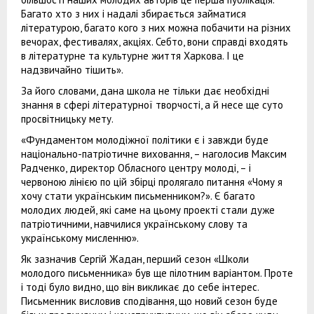
Багато хто з них і надалі збирається займатися
літературою, багато кого з них можна побачити на різних
вечорах, фестивалях, акціях. Себто, вони справді входять
в літературне та культурне життя Харкова. І це
надзвичайно тішить».
За його словами, дана школа не тільки дає необхідні
знання в сфері літературної творчості, а й несе ще суто
просвітницьку мету.
«Фундаментом молодіжної політики є і завжди буде
національно-патріотичне виховання, – наголосив Максим
Радченко, директор Обласного центру молоді, – і
червоною лінією по цій збірці пролягало питання «Чому я
хочу стати українським письменником?». Є багато
молодих людей, які саме на цьому проекті стали дуже
патріотичними, навчилися українському слову та
українському мисленню».
Як зазначив Сергій Жадан, перший сезон «Школи
молодого письменника» був ще пілотним варіантом. Проте
і тоді було видно, що він викликає до себе інтерес.
Письменник висловив сподівання, що новий сезон буде