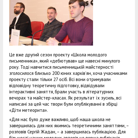
Це вже другий сезон проекту «Школа молодого
письменника», який «дебютував» ще навесні минулого
року. Тоді навчитися письменницькій майстерності
зголосилося близько 200 юних харків’ян, хоча учасниками
проекту стали тільки 27 осіб. Всі вони отримували
відповідну теоретичну підготовку, відвідували
інтерактивні заняття, брали участь в літературних
вечорах та майстер-класах. Як результат їх зусиль, всі
написані за цей час твори були опублікуванні в збірці
«Діти метеорита».
«Для нас було дуже важливо, щоб наша школа не
завершилась для них якимись теоретичними заняттями, –
розповів Сергій Жадан, – а завершилась публікацією. Для
більшості наших молодих авторів це перша публікація.