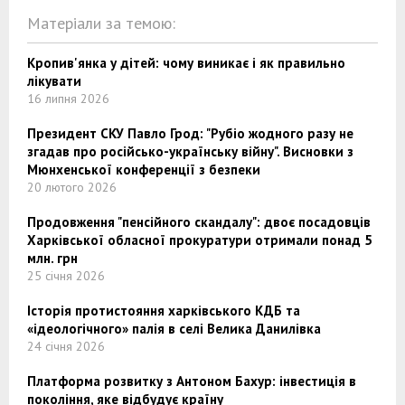
Матеріали за темою:
Кропив'янка у дітей: чому виникає і як правильно
лікувати
16 липня 2026
Президент СКУ Павло Грод: "Рубіо жодного разу не
згадав про російсько-українську війну". Висновки з
Мюнхенської конференції з безпеки
20 лютого 2026
Продовження "пенсійного скандалу": двоє посадовців
Харківської обласної прокуратури отримали понад 5
млн. грн
25 січня 2026
Історія протистояння харківського КДБ та
«ідеологічного» палія в селі Велика Данилівка
24 січня 2026
Платформа розвитку з Антоном Бахур: інвестиція в
покоління, яке відбудує країну