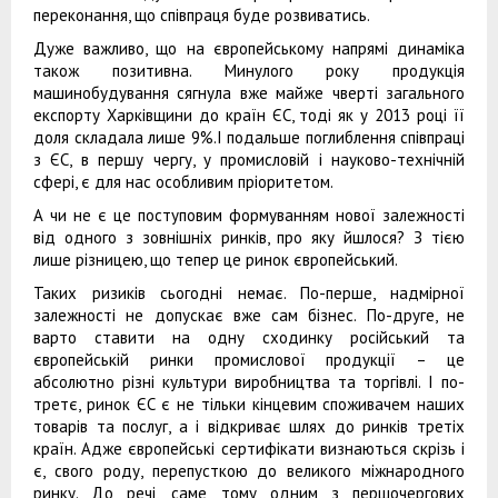
переконання, що співпраця буде розвиватись.
Дуже важливо, що на європейському напрямі динаміка
також позитивна. Минулого року продукція
машинобудування сягнула вже майже чверті загального
експорту Харківщини до країн ЄС, тоді як у 2013 році її
доля складала лише 9%.І подальше поглиблення співпраці
з ЄС, в першу чергу, у промисловій і науково-технічній
сфері, є для нас особливим пріоритетом.
А чи не є це поступовим формуванням нової залежності
від одного з зовнішніх ринків, про яку йшлося? З тією
лише різницею, що тепер це ринок європейський.
Таких ризиків сьогодні немає. По-перше, надмірної
залежності не допускає вже сам бізнес. По-друге, не
варто ставити на одну сходинку російський та
європейській ринки промислової продукції – це
абсолютно різні культури виробництва та торгівлі. І по-
третє, ринок ЄС є не тільки кінцевим споживачем наших
товарів та послуг, а і відкриває шлях до ринків третіх
країн. Адже європейські сертифікати визнаються скрізь і
є, свого роду, перепусткою до великого міжнародного
ринку. До речі, саме тому одним з першочергових