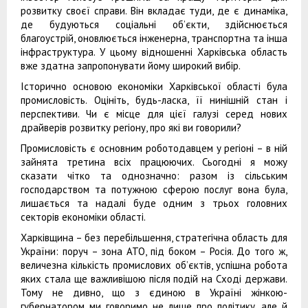
розвитку своєї справи. Він вкладає туди, де є динаміка,
де будуються соціальні об’єкти, здійснюється
благоустрій, оновлюється інженерна, транспортна та інша
інфраструктура. У цьому відношенні Харківська область
вже здатна запропонувати йому широкий вибір.
Історично основою економіки Харківської області була
промисловість. Оцініть, будь-ласка, її нинішній стан і
перспективи. Чи є місце для цієї галузі серед нових
драйверів розвитку регіону, про які ви говорили?
Промисловість є основним роботодавцем у регіоні – в ній
зайнята третина всіх працюючих. Сьогодні я можу
сказати чітко та однозначно: разом із сільським
господарством та потужною сферою послуг вона була,
лишається та надалі буде одним з трьох головних
секторів економіки області.
Харківщина – без перебільшення, стратегічна область для
України: поруч – зона АТО, під боком – Росія. До того ж,
величезна кількість промислових об’єктів, успішна робота
яких стала ще важливішою після подій на Сході держави.
Тому не дивно, що з єдиною в Україні жінкою-
губернатором ми говоримо не лише про політику, але й