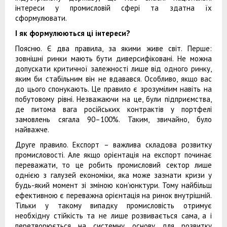
інтереси у промисловій сфері та здатна їх
сформулювати.
І як формулюються ці інтереси?
Поясню. Є два правила, за якими живе світ. Перше:
зовнішні ринки мають бути диверсифіковані. Не можна
допускати критичної залежності лише від одного ринку,
яким би стабільним він не вдавався. Особливо, якщо вас
до цього спонукають. Це правило є зрозумілим навіть на
побутовому рівні. Незважаючи на це, були підприємства,
де питома вага російських контрактів у портфелі
замовлень сягала 90–100%. Таким, звичайно, було
найважче.
Друге правило. Експорт – важлива складова розвитку
промисловості. Але якщо орієнтація на експорт починає
переважати, то це робить промисловий сектор лише
однією з галузей економіки, яка може зазнати кризи у
будь-який момент зі зміною кон’юнктури. Тому найбільш
ефективною є переважна орієнтація на ринок внутрішній.
Тільки у такому випадку промисловість отримує
необхідну стійкість та не лише розвивається сама, а і
перетворюється на системну основу для розвитку