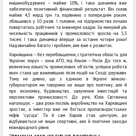
машинобудуванні – майже 10%, і така динаміка вже
забезпечує позитивний фінансовий результат. Він склав
майже 4,5 млрд грн та, порівняно з попереднім роком,
збільшився у 10 разів. І головне, на підприємства почали
повертатись робітничі та інженерні кадри. За минулий рік
чисельність працівників у промисловості зросла на 3,5
тисячі. І така динаміка вперше за останні чотири роки!
Надзвичайно багато і проблем, але вже є розвиток.
Харківщина – без перебільшення, стратегічна область для
України: поруч – зона АТО, під боком – Росія. До того ж,
величезна кількість промислових об’єктів, успішна робота
яких стала ще важливішою після подій на Сході держави.
Тому не дивно, що з єдиною в Україні жінкою-
губернатором ми говоримо не лише про політику, але й
про економіку, будівництво, залучення інвестицій та
перспективи промисловості. До речі, Юлія Світлична
наголошує – два роки поспіль виробництво на Харківщині
зростає, а інвестор вже не боїться пропагандистських
міфів “сусіда”. Та й сам Харків стає центром, де
відбуваються не лише спортивні, але й політичні заходи
міжнародного рівня.