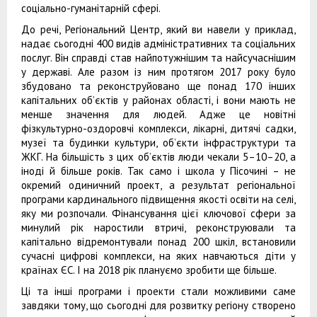
соціально-гуманітарній сфері.
До речі, Регіональний Центр, який ви навели у приклад,
надає сьогодні 400 видів адміністративних та соціальних
послуг. Він справді став найпотужнішим та найсучаснішим
у державі. Але разом із ним протягом 2017 року було
збудовано та реконструйовано ще понад 170 інших
капітальних об’єктів у районах області, і вони мають не
менше значення для людей. Адже це новітні
фізкультурно-оздоровчі комплекси, лікарні, дитячі садки,
музеї та будинки культури, об’єкти інфраструктури та
ЖКГ. На більшість з цих об’єктів люди чекали 5–10–20, а
іноді й більше років. Так само і школа у Пісочині – не
окремий одиничний проект, а результат регіональної
програми кардинального підвищення якості освіти на селі,
яку ми розпочали. Фінансування цієї ключової сфери за
минулий рік наростили втричі, реконструювали та
капітально відремонтували понад 200 шкіл, встановили
сучасні цифрові комплекси, на яких навчаються діти у
країнах ЄС. І на 2018 рік плануємо зробити ще більше.
Ці та інші програми і проекти стали можливими саме
завдяки тому, що сьогодні для розвитку регіону створено