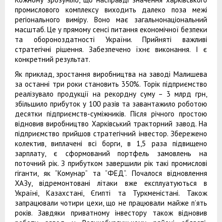
промислового комплексу виходить далеко поза межі
регіонального виміру. Воно має загальнонаціональний
масштаб. Це у прямому сенсі питання економічної безпеки
та обороноздатності України. Прийняті важливі
стратегічні рішення. Забезпечено їхнє виконання. І є
конкретний результат.
Як приклад, зростання виробництва на заводі Малишева
за останні три роки становить 350%. Торік підприємство
реалізувало продукції на рекордну суму – 3 млрд грн,
збільшило прибуток у 100 разів та завантажило роботою
десятки підприємств-суміжників. Після річного простою
відновив виробництво Харківський тракторний завод. На
підприємство прийшов стратегічний інвестор. Збережено
колектив, виплачені всі борги, в 1,5 раза підвищено
зарплату, є сформований портфель замовлень на
поточний рік. З прибутком завершили рік такі промислові
гіганти, як “Комунар“ та “ФЕД“. Почалося відновлення
ХАЗу, відремонтовані літаки вже експлуатуються в
Україні, Казахстані, Єгипті та Туркменістані. Також
запрацювали чотири цехи, що не працювали майже п’ять
років. Завдяки приватному інвестору також відновив