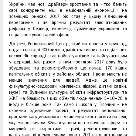
України, має нові драйвери зростання та чітко бачить
свої конкурентні ніші в національній економіці і на
зовнішніх ринках. 2017 рік став у цьому відношенні
переломним, і це прямий результат започаткованих
реформ у безпеці, економіці, публічному управлінні та
соціально-гуманітарній сфері.
До речі, Регіональний Центр, який ви навели у приклад,
надає сьогодні 400 видів адміністративних та соціальних
послуг. Він справді став найпотужнішим та найсучаснішим
у державі. Але разом із ним протягом 2017 року було
збудовано та реконструйовано ще понад 170 інших
капітальних об’єктів у районах області, і вони мають не
менше значення для людей. Адже це новітні
фізкультурно-оздоровчі комплекси, лікарні, дитячі садки,
музеї та будинки культури, об’єкти інфраструктури та
ЖКГ. На більшість з цих об’єктів люди чекали 5–10–20, а
іноді й більше років. Так само і школа у Пісочині – не
окремий одиничний проект, а результат регіональної
програми кардинального підвищення якості освіти на селі,
яку ми розпочали. Фінансування цієї ключової сфери за
минулий рік наростили втричі, реконструювали та
капітально відремонтували понад 200 шкіл, встановили