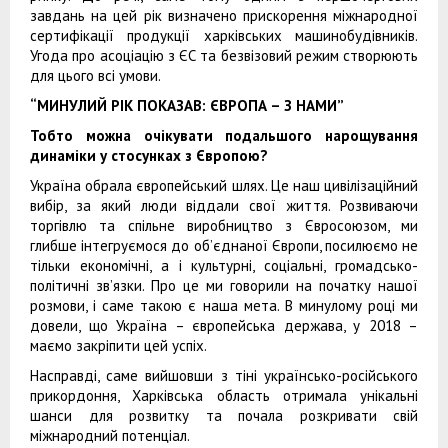
завдань на цей рік визначено прискорення міжнародної
сертифікації продукції харківських машинобудівників.
Угода про асоціацію з ЄС та безвізовий режим створюють
для цього всі умови.
“МИНУЛИЙ РІК ПОКАЗАВ: ЄВРОПА – З НАМИ”
Тобто можна очікувати подальшого нарощування
динаміки у стосунках з Європою?
Україна обрала європейський шлях. Це наш цивілізаційний
вибір, за який люди віддали свої життя. Розвиваючи
торгівлю та спільне виробництво з Євросоюзом, ми
глибше інтегруємося до об’єднаної Європи, посилюємо не
тільки економічні, а і культурні, соціальні, громадсько-
політичні зв’язки. Про це ми говорили на початку нашої
розмови, і саме такою є наша мета. В минулому році ми
довели, що Україна – європейська держава, у 2018 –
маємо закріпити цей успіх.
Насправді, саме вийшовши з тіні українсько-російського
прикордоння, Харківська область отримала унікальні
шанси для розвитку та почала розкривати свій
міжнародний потенціал.