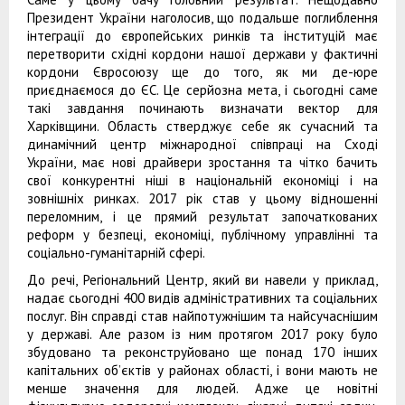
Президент України наголосив, що подальше поглиблення
інтеграції до європейських ринків та інституцій має
перетворити східні кордони нашої держави у фактичні
кордони Євросоюзу ще до того, як ми де-юре
приєднаємося до ЄС. Це серйозна мета, і сьогодні саме
такі завдання починають визначати вектор для
Харківщини. Область стверджує себе як сучасний та
динамічний центр міжнародної співпраці на Сході
України, має нові драйвери зростання та чітко бачить
свої конкурентні ніші в національній економіці і на
зовнішніх ринках. 2017 рік став у цьому відношенні
переломним, і це прямий результат започаткованих
реформ у безпеці, економіці, публічному управлінні та
соціально-гуманітарній сфері.
До речі, Регіональний Центр, який ви навели у приклад,
надає сьогодні 400 видів адміністративних та соціальних
послуг. Він справді став найпотужнішим та найсучаснішим
у державі. Але разом із ним протягом 2017 року було
збудовано та реконструйовано ще понад 170 інших
капітальних об’єктів у районах області, і вони мають не
менше значення для людей. Адже це новітні