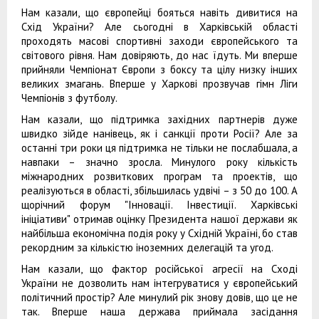
Нам казали, що європейці бояться навіть дивитися на
Схід України? Але сьогодні в Харківській області
проходять масові спортивні заходи європейського та
світового рівня. Нам довіряють, до нас їдуть. Ми вперше
прийняли Чемпіонат Європи з боксу та цілу низку інших
великих змагань. Вперше у Харкові прозвучав гімн Ліги
Чемпіонів з футболу.
Нам казали, що підтримка західних партнерів дуже
швидко зійде нанівець, як і санкції проти Росії? Але за
останні три роки ця підтримка не тільки не послабшала, а
навпаки – значно зросла. Минулого року кількість
міжнародних розвиткових програм та проектів, що
реалізуються в області, збільшилась удвічі – з 50 до 100. А
щорічний форум "Інновації. Інвестиції. Харківські
ініціативи" отримав оцінку Президента нашої держави як
найбільша економічна подія року у Східній Україні, бо став
рекордним за кількістю іноземних делегацій та угод.
Нам казали, що фактор російської агресії на Сході
України не дозволить нам інтегруватися у європейський
політичний простір? Але минулий рік знову довів, що це не
так. Вперше наша держава приймала засідання