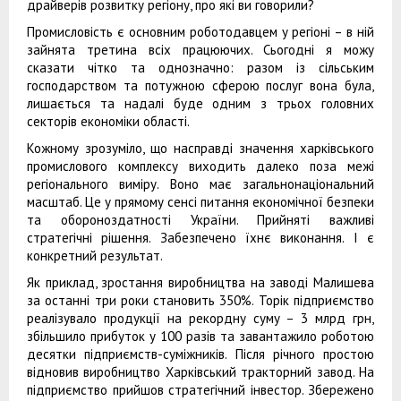
драйверів розвитку регіону, про які ви говорили?
Промисловість є основним роботодавцем у регіоні – в ній
зайнята третина всіх працюючих. Сьогодні я можу
сказати чітко та однозначно: разом із сільським
господарством та потужною сферою послуг вона була,
лишається та надалі буде одним з трьох головних
секторів економіки області.
Кожному зрозуміло, що насправді значення харківського
промислового комплексу виходить далеко поза межі
регіонального виміру. Воно має загальнонаціональний
масштаб. Це у прямому сенсі питання економічної безпеки
та обороноздатності України. Прийняті важливі
стратегічні рішення. Забезпечено їхнє виконання. І є
конкретний результат.
Як приклад, зростання виробництва на заводі Малишева
за останні три роки становить 350%. Торік підприємство
реалізувало продукції на рекордну суму – 3 млрд грн,
збільшило прибуток у 100 разів та завантажило роботою
десятки підприємств-суміжників. Після річного простою
відновив виробництво Харківський тракторний завод. На
підприємство прийшов стратегічний інвестор. Збережено