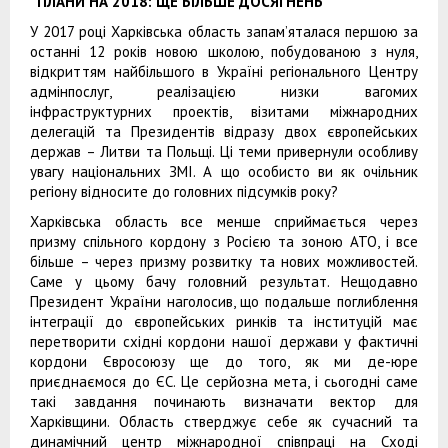
“ПЛАНИ НА 2018: ЩЕ БІЛЬШЕ ДОСЯГНЕНЬ”
У 2017 році Харківська область запам’яталася першою за
останні 12 років новою школою, побудованою з нуля,
відкриттям найбільшого в Україні регіонального Центру
адмінпослуг, реалізацією низки вагомих
інфраструктурних проектів, візитами міжнародних
делегацій та Президентів відразу двох європейських
держав – Литви та Польщі. Ці теми привернули особливу
увагу національних ЗМІ. А що особисто ви як очільник
регіону відносите до головних підсумків року?
Харківська область все менше сприймається через
призму спільного кордону з Росією та зоною АТО, і все
більше – через призму розвитку та нових можливостей.
Саме у цьому бачу головний результат. Нещодавно
Президент України наголосив, що подальше поглиблення
інтеграції до європейських ринків та інституцій має
перетворити східні кордони нашої держави у фактичні
кордони Євросоюзу ще до того, як ми де-юре
приєднаємося до ЄС. Це серйозна мета, і сьогодні саме
такі завдання починають визначати вектор для
Харківщини. Область стверджує себе як сучасний та
динамічний центр міжнародної співпраці на Сході