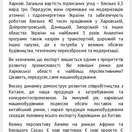
Харкові. Загальна вартість підписаних угод – близько 6,5
млрд грн. Передусім, вони спрямовані на модернізацію
атомної і гідроенергетики України та забезпечують
роботою близько 40 тисяч працівників у Харківській,
Дніпропетровській, Донецькій, Запорізькій та інших
областях України на найближчі 5 років. Аналогічні
програми також назріли у транспортній, дорожній та
інших галузях, де є потреба у великих обсягах
будівництва, технічному переозброєнні та модернізації.
Ви зазначили, що експорт лишається одним з пріоритетів
розвитку промисловості. Які зовнішні ринки для
Харківської області є найбільш перспективними?
Цікавить, передусім, саме машинобудування.
Високу динаміку демонструє розвиток співробітництва з
Китаєм, де наша продукція є затребуваною та
конкурентоспроможною. За минулий рік харківські
машинобудівники подвоїли обсяги поставок на
китайський ринок, і наразі продукція машинобудування
складає половину всього експорту Харківщини до Китаю.
Велику перспективу бачимо на ринках Африки та
Близького Сходу. Є нові партнери. Є нові проекти. Є