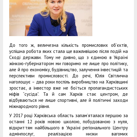
До того ж, величезна кількість промислових об’єктів,
успішна робота яких стала ще важливішою після подій на
Сході держави. Тому не дивно, що з єдиною в Україні
жінкою-губернатором ми говоримо не лише про політику,
але й про економіку, будівництво, залучення інвестицій та
перспективи промисловості. До речі, Юлія Світлична
наголошує – два роки поспіль виробництво на Харківщині
зростає, а інвестор вже не боїться пропагандистських
міфів “сусіда”. Та й сам Харків стає центром, де
відбуваються не лише спортивні, але й політичні заходи
міжнародного рівня.
У 2017 році Харківська область запам’яталася першою за
останні 12 років новою школою, побудованою з нуля,
відкриттям найбільшого в Україні регіонального Центру
адмінпослуг, реалізацією низки вагомих