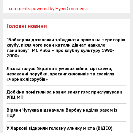
comments powered by HyperComments
Головні новини
"Байкерам дозволяли заїжджати прямо на територію
клубу, після чого вони катали дівчат навколо
танцполу": МС Риба – про клубну культуру 1990-
2000х
Лісова галузь України в умовах війни: сірі схеми,
незаконні порубки, пресинг силовиків та свавілля
«чорних лісорубів»
Добкіна помітили за новим заняттям: прислужував в
УПЦ МП
Віряни Чугуєва відзначили Вербну неділю разом із
ПЦУ
У Харкові відкрили головну ялинку міста (ВІДЕО)