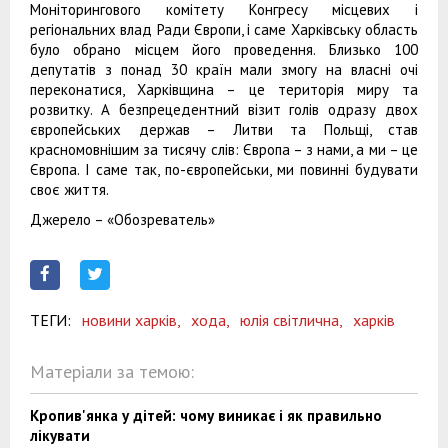
Моніторингового комітету Конгресу місцевих і
регіональних влад Ради Європи, і саме Харківську область
було обрано місцем його проведення. Близько 100
депутатів з понад 30 країн мали змогу на власні очі
переконатися, Харківщина – це територія миру та
розвитку. А безпрецедентний візит голів одразу двох
європейських держав – Литви та Польщі, став
красномовнішим за тисячу слів: Європа – з нами, а ми – це
Європа. І саме так, по-європейськи, ми повинні будувати
своє життя.
Джерело – «Обозреватель»
ТЕГИ:
новини харків,
хода,
юлія світлична,
харків
Матеріали за темою:
Кропив'янка у дітей: чому виникає і як правильно
лікувати