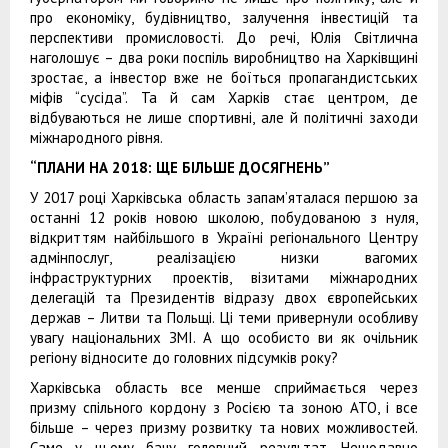
про економіку, будівництво, залучення інвестицій та
перспективи промисловості. До речі, Юлія Світлична
наголошує – два роки поспіль виробництво на Харківщині
зростає, а інвестор вже не боїться пропагандистських
міфів “сусіда”. Та й сам Харків стає центром, де
відбуваються не лише спортивні, але й політичні заходи
міжнародного рівня.
“ПЛАНИ НА 2018: ЩЕ БІЛЬШЕ ДОСЯГНЕНЬ”
У 2017 році Харківська область запам’яталася першою за
останні 12 років новою школою, побудованою з нуля,
відкриттям найбільшого в Україні регіонального Центру
адмінпослуг, реалізацією низки вагомих
інфраструктурних проектів, візитами міжнародних
делегацій та Президентів відразу двох європейських
держав – Литви та Польщі. Ці теми привернули особливу
увагу національних ЗМІ. А що особисто ви як очільник
регіону відносите до головних підсумків року?
Харківська область все менше сприймається через
призму спільного кордону з Росією та зоною АТО, і все
більше – через призму розвитку та нових можливостей.
Саме у цьому бачу головний результат. Нещодавно