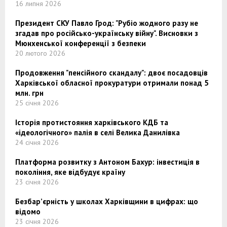
16 липня 2026
Президент СКУ Павло Грод: "Рубіо жодного разу не
згадав про російсько-українську війну". Висновки з
Мюнхенської конференції з безпеки
20 лютого 2026
Продовження "пенсійного скандалу": двоє посадовців
Харківської обласної прокуратури отримали понад 5
млн. грн
25 січня 2026
Історія протистояння харківського КДБ та
«ідеологічного» палія в селі Велика Данилівка
24 січня 2026
Платформа розвитку з Антоном Бахур: інвестиція в
покоління, яке відбудує країну
23 січня 2026
Безбар’єрність у школах Харківщини в цифрах: що
відомо
23 січня 2026