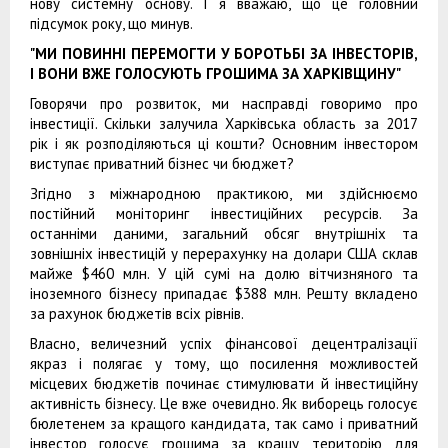
нову системну основу. І я вважаю, що це головний
підсумок року, що минув.
"МИ ПОВИННІ ПЕРЕМОГТИ У БОРОТЬБІ ЗА ІНВЕСТОРІВ,
І ВОНИ ВЖЕ ГОЛОСУЮТЬ ГРОШИМА ЗА ХАРКІВЩИНУ"
Говорячи про розвиток, ми насправді говоримо про
інвестиції. Скільки залучила Харківська область за 2017
рік і як розподіляються ці кошти? Основним інвестором
виступає приватний бізнес чи бюджет?
Згідно з міжнародною практикою, ми здійснюємо
постійний моніторинг інвестиційних ресурсів. За
останніми даними, загальний обсяг внутрішніх та
зовнішніх інвестицій у перерахунку на долари США склав
майже $460 млн. У цій сумі на долю вітчизняного та
іноземного бізнесу припадає $388 млн. Решту вкладено
за рахунок бюджетів всіх рівнів.
Власно, величезний успіх фінансової децентралізації
якраз і полягає у тому, що посилення можливостей
місцевих бюджетів починає стимулювати й інвестиційну
активність бізнесу. Це вже очевидно. Як виборець голосує
бюлетенем за кращого кандидата, так само і приватний
інвестор голосує грошима за кращу територію для