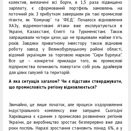
колектив, виплачені всі борги, в 1,5 раза підвищено
зарплату, є сформований портфель замовлень на
поточний рік. З прибутком завершили рік такі промислові
гіганти, як “Комунар“ та “ФЕД“. Почалося відновлення
ХАЗу, відремонтовані літаки вже експлуатуються в
Україні, Казахстані, Єгипті та Туркменістані. Також
запрацювали чотири цехи, що не працювали майже п’ять
років. Завдяки приватному інвестору також відновив
роботу завод у Великобурлуцькому районі області,
відомий українцям за торговою маркою "Сири Бурлука".
Все це – конкретні приклади того, як промислові
підприємства починають повертати собі роль драйверів
для цілих галузей та територій.
А яка ситуація загалом? Чи є підстави стверджувати,
що промисловість регіону відновлюється?
Звичайно, це лише початок, але процеси оздоровлення
індустріального комплексу вже запущені. Сьогодні
Харківщина є єдиним з промислово розвинених регіонів
України, де виробництво зростає безперервно вже два
роки поспіль. Наразі зростання становить понад 6%, а у