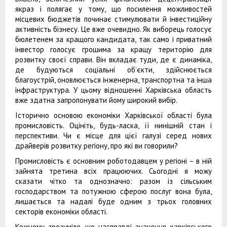
якраз і полягає у тому, що посилення можливостей
місцевих бюджетів починає стимулювати й інвестиційну
активність бізнесу. Це вже очевидно. Як виборець голосує
бюлетенем за кращого кандидата, так само і приватний
інвестор голосує грошима за кращу територію для
розвитку своєї справи. Він вкладає туди, де є динаміка,
де будуються соціальні об’єкти, здійснюється
благоустрій, оновлюється інженерна, транспортна та інша
інфраструктура. У цьому відношенні Харківська область
вже здатна запропонувати йому широкий вибір.
Історично основою економіки Харківської області була
промисловість. Оцініть, будь-ласка, її нинішній стан і
перспективи. Чи є місце для цієї галузі серед нових
драйверів розвитку регіону, про які ви говорили?
Промисловість є основним роботодавцем у регіоні – в ній
зайнята третина всіх працюючих. Сьогодні я можу
сказати чітко та однозначно: разом із сільським
господарством та потужною сферою послуг вона була,
лишається та надалі буде одним з трьох головних
секторів економіки області.
Кожному зрозуміло, що насправді значення харківського