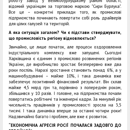
роботу завод у Великобурлуцькому районі області,
відомий українцям за торговою маркою "Сири Бурлука".
Все це – конкретні приклади того, як промислові
підприємства починають повертати собі роль драйверів
для цілих галузей та територій.
А яка ситуація загалом? Чи є підстави стверджувати,
що промисловість регіону відновлюється?
Звичайно, це лише початок, але процеси оздоровлення
індустріального комплексу вже запущені. Сьогодні
Харківщина є єдиним з промислово розвинених регіонів
України, де виробництво зростає безперервно вже два
роки поспіль. Наразі зростання становить понад 6%, а у
машинобудуванні – майже 10%, і така динаміка вже
забезпечує позитивний фінансовий результат. Він склав
майже 4,5 млрд грн та, порівняно з попереднім роком,
збільшився у 10 разів. І головне, на підприємства почали
повертатись робітничі та інженерні кадри. За минулий рік
чисельність працівників у промисловості зросла на 3,5
тисячі. І така динаміка вперше за останні чотири роки!
Надзвичайно багато і проблем, але вже є розвиток.
“ЕКОНОМІЧНА АГРЕСІЯ РОСІЇ ПОЧАЛАСЯ ЗАДОВГО ДО