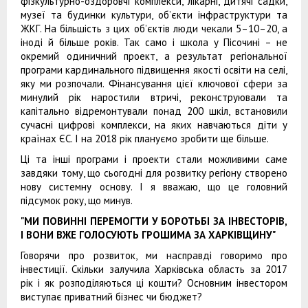
фізкультурно-оздоровчі комплекси, лікарні, дитячі садки,
музеї та будинки культури, об’єкти інфраструктури та
ЖКГ. На більшість з цих об’єктів люди чекали 5–10–20, а
іноді й більше років. Так само і школа у Пісочині – не
окремий одиничний проект, а результат регіональної
програми кардинального підвищення якості освіти на селі,
яку ми розпочали. Фінансування цієї ключової сфери за
минулий рік наростили втричі, реконструювали та
капітально відремонтували понад 200 шкіл, встановили
сучасні цифрові комплекси, на яких навчаються діти у
країнах ЄС. І на 2018 рік плануємо зробити ще більше.
Ці та інші програми і проекти стали можливими саме
завдяки тому, що сьогодні для розвитку регіону створено
нову системну основу. І я вважаю, що це головний
підсумок року, що минув.
"МИ ПОВИННІ ПЕРЕМОГТИ У БОРОТЬБІ ЗА ІНВЕСТОРІВ,
І ВОНИ ВЖЕ ГОЛОСУЮТЬ ГРОШИМА ЗА ХАРКІВЩИНУ"
Говорячи про розвиток, ми насправді говоримо про
інвестиції. Скільки залучила Харківська область за 2017
рік і як розподіляються ці кошти? Основним інвестором
виступає приватний бізнес чи бюджет?