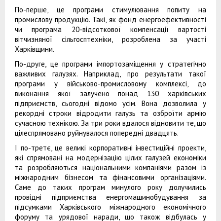
По-перше, це програми стимулювання попиту на
промислову продукцію. Такі, як фонд енергоефективності
чи програма 20-відсоткової компенсації вартості
вітчизняної сільгосптехніки, розроблена за участі
Харківщини.
По-друге, це програми імпортозаміщення у стратегічно
важливих галузях. Наприклад, про результати такої
програми у військово-промисловому комплексі, до
виконання якої залучено понад 130 харківських
підприємств, сьогодні відомо усім. Вона дозволила у
рекордні строки відродити галузь та озброїти армію
сучасною технікою. За три роки вдалося відновити те, що
цілеспрямовано руйнувалося попередні двадцять.
І по-третє, це великі корпоративні інвестиційні проекти,
які спрямовані на модернізацію цілих галузей економіки
та розробляються національними компаніями разом із
міжнародним бізнесом та фінансовими організаціями.
Саме до таких програм минулого року долучились
провідні підприємства енергомашинобудування за
підсумками Харківського міжнародного економічного
форуму та урядової наради, що також відбулась у