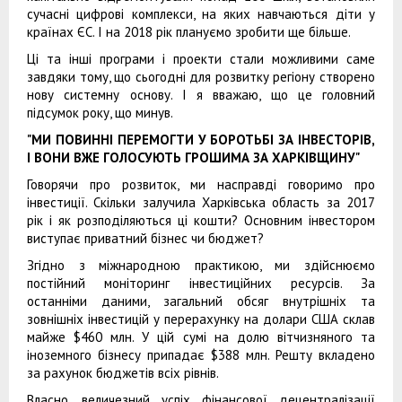
сучасні цифрові комплекси, на яких навчаються діти у
країнах ЄС. І на 2018 рік плануємо зробити ще більше.
Ці та інші програми і проекти стали можливими саме
завдяки тому, що сьогодні для розвитку регіону створено
нову системну основу. І я вважаю, що це головний
підсумок року, що минув.
"МИ ПОВИННІ ПЕРЕМОГТИ У БОРОТЬБІ ЗА ІНВЕСТОРІВ,
І ВОНИ ВЖЕ ГОЛОСУЮТЬ ГРОШИМА ЗА ХАРКІВЩИНУ"
Говорячи про розвиток, ми насправді говоримо про
інвестиції. Скільки залучила Харківська область за 2017
рік і як розподіляються ці кошти? Основним інвестором
виступає приватний бізнес чи бюджет?
Згідно з міжнародною практикою, ми здійснюємо
постійний моніторинг інвестиційних ресурсів. За
останніми даними, загальний обсяг внутрішніх та
зовнішніх інвестицій у перерахунку на долари США склав
майже $460 млн. У цій сумі на долю вітчизняного та
іноземного бізнесу припадає $388 млн. Решту вкладено
за рахунок бюджетів всіх рівнів.
Власно, величезний успіх фінансової децентралізації