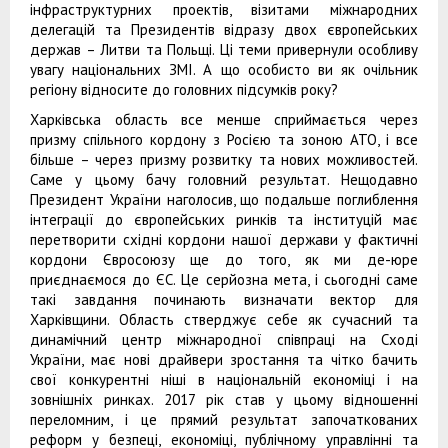
інфраструктурних проектів, візитами міжнародних
делегацій та Президентів відразу двох європейських
держав – Литви та Польщі. Ці теми привернули особливу
увагу національних ЗМІ. А що особисто ви як очільник
регіону відносите до головних підсумків року?
Харківська область все менше сприймається через
призму спільного кордону з Росією та зоною АТО, і все
більше – через призму розвитку та нових можливостей.
Саме у цьому бачу головний результат. Нещодавно
Президент України наголосив, що подальше поглиблення
інтеграції до європейських ринків та інституцій має
перетворити східні кордони нашої держави у фактичні
кордони Євросоюзу ще до того, як ми де-юре
приєднаємося до ЄС. Це серйозна мета, і сьогодні саме
такі завдання починають визначати вектор для
Харківщини. Область стверджує себе як сучасний та
динамічний центр міжнародної співпраці на Сході
України, має нові драйвери зростання та чітко бачить
свої конкурентні ніші в національній економіці і на
зовнішніх ринках. 2017 рік став у цьому відношенні
переломним, і це прямий результат започаткованих
реформ у безпеці, економіці, публічному управлінні та