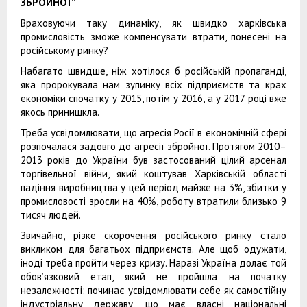
ЗБРОЙНОЇ”
Враховуючи таку динаміку, як швидко харківська
промисловість зможе компенсувати втрати, понесені на
російському ринку?
Набагато швидше, ніж хотілося б російській пропаганді,
яка пророкувала нам зупинку всіх підприємств та крах
економіки спочатку у 2015, потім у 2016, а у 2017 році вже
якось принишкла.
Треба усвідомлювати, що агресія Росії в економічній сфері
розпочалася задовго до агресії збройної. Протягом 2010–
2013 років до України був застосований цілий арсенал
торгівельної війни, який коштував Харківській області
падіння виробництва у цей період майже на 3%, збитки у
промисловості зросли на 40%, роботу втратили близько 9
тисяч людей.
Звичайно, різке скорочення російського ринку стало
викликом для багатьох підприємств. Але щоб одужати,
іноді треба пройти через кризу. Наразі Україна долає той
обов’язковий етап, який не пройшла на початку
незалежності: починає усвідомлювати себе як самостійну
індустріальну державу, що має власні національні