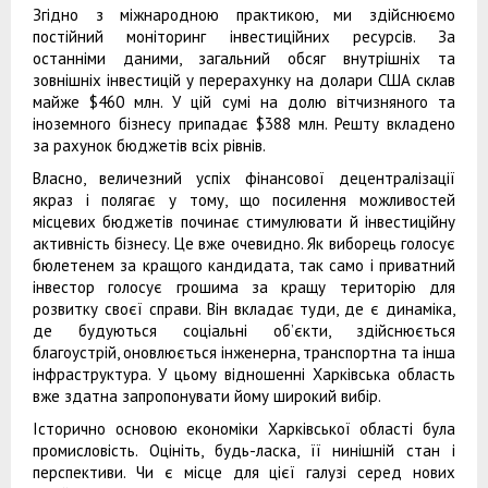
Згідно з міжнародною практикою, ми здійснюємо
постійний моніторинг інвестиційних ресурсів. За
останніми даними, загальний обсяг внутрішніх та
зовнішніх інвестицій у перерахунку на долари США склав
майже $460 млн. У цій сумі на долю вітчизняного та
іноземного бізнесу припадає $388 млн. Решту вкладено
за рахунок бюджетів всіх рівнів.
Власно, величезний успіх фінансової децентралізації
якраз і полягає у тому, що посилення можливостей
місцевих бюджетів починає стимулювати й інвестиційну
активність бізнесу. Це вже очевидно. Як виборець голосує
бюлетенем за кращого кандидата, так само і приватний
інвестор голосує грошима за кращу територію для
розвитку своєї справи. Він вкладає туди, де є динаміка,
де будуються соціальні об’єкти, здійснюється
благоустрій, оновлюється інженерна, транспортна та інша
інфраструктура. У цьому відношенні Харківська область
вже здатна запропонувати йому широкий вибір.
Історично основою економіки Харківської області була
промисловість. Оцініть, будь-ласка, її нинішній стан і
перспективи. Чи є місце для цієї галузі серед нових