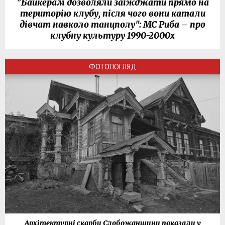
"Байкерам дозволяли заїжджати прямо на
територію клубу, після чого вони катали
дівчат навколо танцполу": МС Риба – про
клубну культуру 1990-2000х
ФОТОПОГЛЯД
Архітектурні скарби Слобожанщини показали у