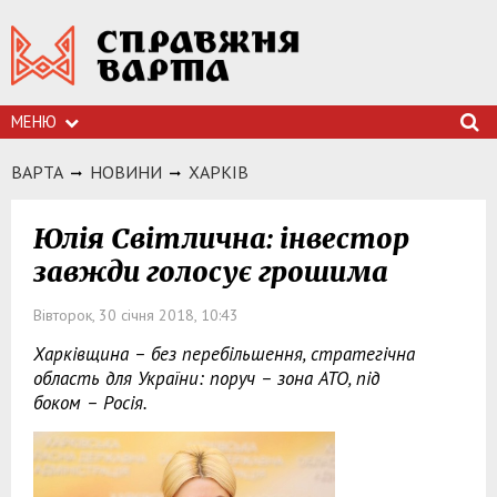
МЕНЮ
ВАРТА
НОВИНИ
ХАРКIВ
Юлія Світлична: інвестор
завжди голосує грошима
Вівторок, 30 січня 2018, 10:43
Харківщина – без перебільшення, стратегічна
область для України: поруч – зона АТО, під
боком – Росія.