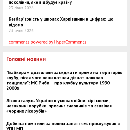
покоління, яке відбудує країну
23 січня 2026
Безбар’єрність у школах Харківщини в цифрах: що
відомо
23 січня 2026
comments powered by HyperComments
Головні новини
"Байкерам дозволяли заїжджати прямо на територію
клубу, після чого вони катали дівчат навколо
танцполу": МС Риба – про клубну культуру 1990-
2000х
Лісова галузь України в умовах війни: сірі схеми,
незаконні порубки, пресинг силовиків та свавілля
«чорних лісорубів»
Добкіна помітили за новим заняттям: прислужував в
УПЦ МП