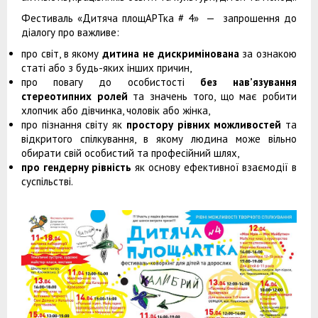
Фестиваль «Дитяча площАРТка # 4» — запрошення до
діалогу про важливе:
про світ, в якому
дитина не дискримінована
за ознакою
статі або з будь-яких інших причин,
про повагу до особистості
без нав’язування
стереотипних ролей
та значень того, що має робити
хлопчик або дівчинка, чоловік або жінка,
про пізнання світу як
простору рівних можливостей
та
відкритого спілкування, в якому людина може вільно
обирати свій особистий та професійний шлях,
про гендерну рівність
як основу ефективної взаємодії в
суспільстві.