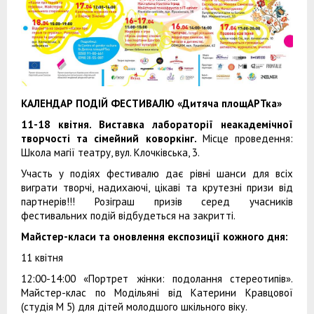
КАЛЕНДАР ПОДІЙ ФЕСТИВАЛЮ «Дитяча площАРТка»
11-18 квітня. Виставка лабораторії неакадемічної
творчості та сімейний коворкінг.
Місце проведення:
Школа магії театру, вул. Клочківська, 3.
Участь у подіях фестивалю дає рівні шанси для всіх
виграти творчі, надихаючі, цікаві та крутезні призи від
партнерів!!! Розіграш призів серед учасників
фестивальних подій відбудеться на закритті.
Майстер-класи та оновлення експозиції кожного дня:
11 квітня
12:00-14:00 «Портрет жінки: подолання стереотипів».
Майстер-клас по Модільяні від Катерини Кравцової
(студія М 5) для дітей молодшого шкільного віку.