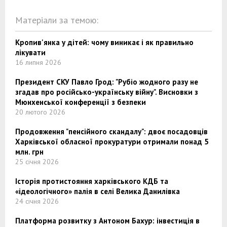
Матеріали за темою:
Кропив'янка у дітей: чому виникає і як правильно
лікувати
16 липня 2026
Президент СКУ Павло Грод: "Рубіо жодного разу не
згадав про російсько-українську війну". Висновки з
Мюнхенської конференції з безпеки
20 лютого 2026
Продовження "пенсійного скандалу": двоє посадовців
Харківської обласної прокуратури отримали понад 5
млн. грн
25 січня 2026
Історія протистояння харківського КДБ та
«ідеологічного» палія в селі Велика Данилівка
24 січня 2026
Платформа розвитку з Антоном Бахур: інвестиція в