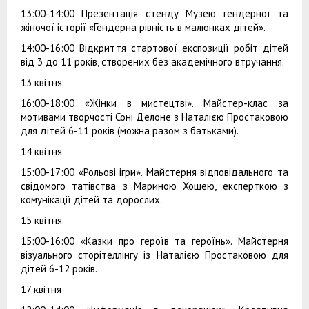
13:00-14:00 Презентація стенду Музею гендерної та
жіночої історії «Гендерна рівність в малюнках дітей».
14:00-16:00 Відкриття стартової експозиції робіт дітей
від 3 до 11 років, створених без академічного втручання.
13 квітня.
16:00-18:00 «Жінки в мистецтві». Майстер-клас за
мотивами творчості Соні Делоне з Наталією Простаковою
для дітей 6-11 років (можна разом з батьками).
14 квітня
15:00-17:00 «Рольові ігри». Майстерня відповідального та
свідомого татівства з Мариною Хошею, експерткою з
комунікації дітей та дорослих.
15 квітня
15:00-16:00 «Казки про героїв та героїнь». Майстерня
візуального сторітеллінгу із Наталією Простаковою для
дітей 6-12 років.
17 квітня