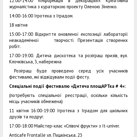
12:00-14:00 «Інформація в декораціях». Креативна
журналістика з кураторкою проекту Оленою Зіненко.
14:00-16:00 Ігротека з Іградом.
18 квітня
15:00-17:00 Відкриття оновленої експозиції лабораторії
неакадемічної творчості. Презентація створених
робіт.
17:00-19:00. Дитяча дискотека та розіграш призів, вул.
Клочківська, 3, набережна
Розіграш буде проведено серед усіх учасників
фестивалю, які відвідували події фесту.
Спеціальні події фестивалю «Дитяча площАРТка # 4»:
(потребують спеціальної реєстрації, оскільки кількість
місць учасників обмежена)
11 квітня 16:00-19:00 Ігротека з Іградом для шкільних
друзів та подруг.
17:00-18:00 Майстер-клас «Співочі фрукти» з It-univer.
Anticafe Frontalle ул. Пушкінська, 23