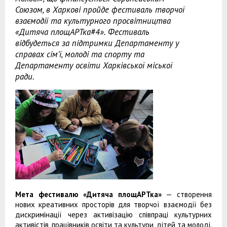
Союзом, в Харкові пройде фестиваль творчої
взаємодії та культурного просвітництва
«Дитяча площАРТка#4». Фестиваль
відбудеться за підтримки Департаменту у
справах сім’ї, молоді та спорту та
Департаменту освіти Харківської міської
ради.
Мета фестивалю «Дитяча площАРТка»
— створення
нових креативних просторів для творчої взаємодії без
дискримінації через активізацію співпраці культурних
активістів, працівників освіти та культури, дітей та молоді.