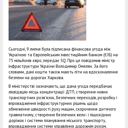
Сьогодні, 9 липня була підписана фінансова угода між
Україною та Європейським інвестиційним банком (ЄІБ) на
75 мільйонів євро, передає SQ. Про це повідомив міністр
інфраструктури України Володимир Омелян. За його
словами, дані кошти також мають піти на вдосконалення
безпеки на дорогах Харкова.
В міністерстві зазначають, що дана угода передбачає
ліквідацію місць концентрації ДТП, створення нових
транспортних розв'язок, безпечних переходів, розробку і
впровадження інфраструктурних рішень щодо
обмеження швидкості руху машин, скорочення дитячого
травматизму, створення безпечних вело- і пішохідних
доріжок і системи планування міського транспорту,
впровадження системи управління дорожнім рухом.