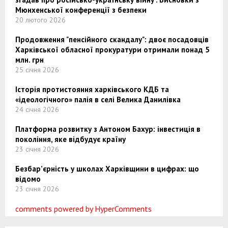
Мюнхенської конференції з безпеки
20 лютого 2026
Продовження "пенсійного скандалу": двоє посадовців
Харківської обласної прокуратури отримали понад 5
млн. грн
25 січня 2026
Історія протистояння харківського КДБ та
«ідеологічного» палія в селі Велика Данилівка
24 січня 2026
Платформа розвитку з Антоном Бахур: інвестиція в
покоління, яке відбудує країну
23 січня 2026
Безбар’єрність у школах Харківщини в цифрах: що
відомо
23 січня 2026
comments powered by HyperComments