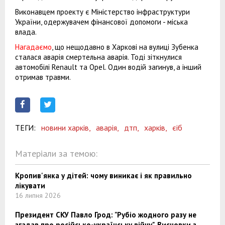
Виконавцем проекту є Міністерство інфраструктури
України, одержувачем фінансової допомоги - міська
влада.
Нагадаємо
, що нещодавно в Харкові на вулиці Зубенка
сталася аварія смертельна аварія. Тоді зіткнулися
автомобілі Renault та Opel. Один водій загинув, а інший
отримав травми.
ТЕГИ:
новини харків,
аварія,
дтп,
харків,
єіб
Матеріали за темою:
Кропив'янка у дітей: чому виникає і як правильно
лікувати
16 липня 2026
Президент СКУ Павло Грод: "Рубіо жодного разу не
згадав про російсько-українську війну". Висновки з