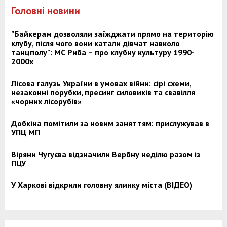
Головні новини
"Байкерам дозволяли заїжджати прямо на територію
клубу, після чого вони катали дівчат навколо
танцполу": МС Риба – про клубну культуру 1990-
2000х
Лісова галузь України в умовах війни: сірі схеми,
незаконні порубки, пресинг силовиків та свавілля
«чорних лісорубів»
Добкіна помітили за новим заняттям: прислужував в
УПЦ МП
Віряни Чугуєва відзначили Вербну неділю разом із
ПЦУ
У Харкові відкрили головну ялинку міста (ВІДЕО)