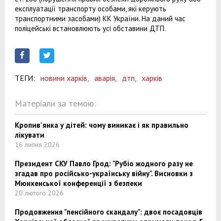
експлуатації транспорту особами, які керують
транспортними засобами) КК України. На даний час
поліцейські встановлюють усі обставини ДТП.
ТЕГИ:
новини харків,
аварія,
дтп,
харків
Матеріали за темою:
Кропив'янка у дітей: чому виникає і як правильно
лікувати
16 липня 2026
Президент СКУ Павло Грод: "Рубіо жодного разу не
згадав про російсько-українську війну". Висновки з
Мюнхенської конференції з безпеки
20 лютого 2026
Продовження "пенсійного скандалу": двоє посадовців