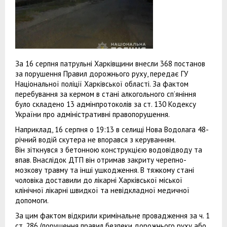
За 16 серпня патрульні Харківщини внесли 368 постанов
за порушення Правил дорожнього руху, передає ГУ
Національної поліції Харківської області. За фактом
перебування за кермом в стані алкогольного сп’яніння
було складено 13 адмінпротоколів за ст. 130 Кодексу
України про адміністративні правопорушення.
Наприклад, 16 серпня о 19:13 в селищі Нова Водолага 48-
річний водій скутера не впорався з керуванням.
Він зіткнувся з бетонною конструкцією водовідводу та
впав. Внаслідок ДТП він отримав закриту черепно-
мозкову травму та інші ушкодження. В тяжкому стані
чоловіка доставили до лікарні Харківської міської
клінічної лікарні швидкої та невідкладної медичної
допомоги.
За цим фактом відкрили кримінальне провадження за ч. 1
ст. 286 (порушення правил безпеки дорожнього руху або