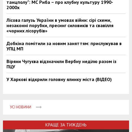
танцполу": МС Риба – про клубну культуру 1990-
2000х
Лісова галузь України в умовах війни: сірі схеми,
незаконні порубки, пресинг силовиків та свавілля
«чорних лісорубів»
Добкіна помітили за новим заняттям: прислужував в
УПЦ МП
Віряни Чугуєва відзначили Вербну неділю разом із
ПЦУ
У Харкові відкрили головну ялинку міста (ВІДЕО)
УСІ НОВИНИ
КРАЩЕ ЗА ТИЖДЕНЬ